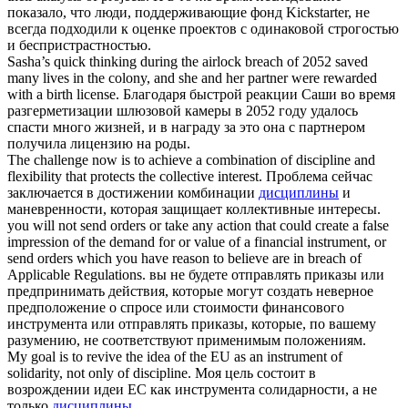
показало, что люди, поддерживающие фонд Kickstarter, не
всегда подходили к оценке проектов с одинаковой строгостью
и беспристрастностью.
Sasha’s quick thinking during the airlock
breach of
2052 saved
many lives in the colony, and she and her partner were rewarded
with a birth license.
Благодаря быстрой реакции Саши во время
разгерметизации шлюзовой камеры в 2052 году удалось
спасти много жизней, и в награду за это она с партнером
получила лицензию на роды.
The challenge now is to achieve a combination
of discipline
and
flexibility that protects the collective interest.
Проблема сейчас
заключается в достижении комбинации
дисциплины
и
маневренности, которая защищает коллективные интересы.
you will not send orders or take any action that could create a false
impression of the demand for or value of a financial instrument, or
send orders which you have reason to believe are in
breach of
Applicable Regulations.
вы не будете отправлять приказы или
предпринимать действия, которые могут создать неверное
предположение о спросе или стоимости финансового
инструмента или отправлять приказы, которые, по вашему
разумению, не соответствуют применимым положениям.
My goal is to revive the idea of the EU as an instrument of
solidarity, not only
of discipline
.
Моя цель состоит в
возрождении идеи ЕС как инструмента солидарности, а не
только
дисциплины
.