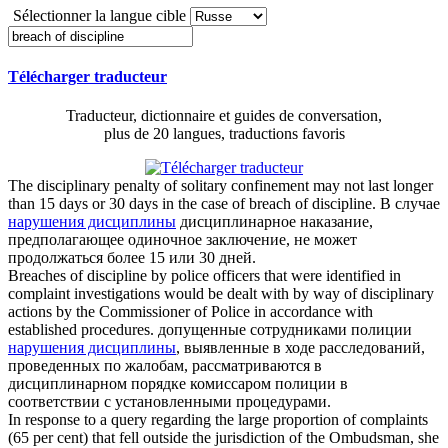
Sélectionner la langue cible
Télécharger traducteur
Traducteur, dictionnaire et guides de conversation,
plus de 20 langues, traductions favoris
The disciplinary penalty of solitary confinement may not last longer
than 15 days or 30 days in the case of
breach of discipline
.
В случае
нарушения дисциплины
дисциплинарное наказание,
предполагающее одиночное заключение, не может
продолжаться более 15 или 30 дней.
Breaches of discipline
by police officers that were identified in
complaint investigations would be dealt with by way of disciplinary
actions by the Commissioner of Police in accordance with
established procedures.
допущенные сотрудниками полиции
нарушения дисциплины
, выявленные в ходе расследований,
проведенных по жалобам, рассматриваются в
дисциплинарном порядке комиссаром полиции в
соответствии с установленными процедурами.
In response to a query regarding the large proportion of complaints
(65 per cent) that fell outside the jurisdiction of the Ombudsman, she