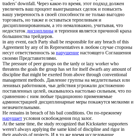
traders’ downfall.
Через какое-то время, этот подход должен
увеличить ваш процент выигрышных сделок и повысить
вашу уверенность в своей способности не только выгодно
торговать, но также и оставаться терпеливым и
дисциплинированным, а это немаловажно, учитывая, что
недостаток
дисциплины
и терпения является причиной краха
большинства трейдеров.
in any event, each Party shall be responsible for any
breach of
this
Agreement by any of its Representatives
в любом случае стороны
несут ответственность за
нарушение
настоящего Соглашения
своими Представителями.
The pressure of peer groups on the tardy or lazy worker who
threatens the goals the group has set for itself dwarfs any amount
of
discipline
that might be exerted from above through conventional
management methods.
Давление группы на медлительных или
ленивых работников, чьи действия угрожали достижению
поставленных целей, оказывалось настолько сильным, что по
сравнению с ним любые традиционно применяемые
администрацией дисциплинарные меры покажутся мелкими и
незначительными.
He remains in
breach of
his bail conditions.
Он по-прежнему
нарушает
условия освобождения под залог.
At the same time, the study recognized that Kickstarter supporters
weren't always applying the same kind
of discipline
and rigor in
their analysis of projects.
И в то же время исследование