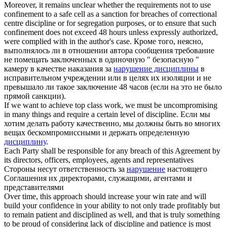
Moreover, it remains unclear whether the requirements not to use
confinement to a safe cell as a sanction for
breaches of
correctional
centre
discipline
or for segregation purposes, or to ensure that such
confinement does not exceed 48 hours unless expressly authorized,
were complied with in the author's case.
Кроме того, неясно,
выполнялось ли в отношении автора сообщения требование
не помещать заключенных в одиночную " безопасную "
камеру в качестве наказания за
нарушение дисциплины
в
исправительном учреждении или в целях их изоляции и не
превышало ли такое заключение 48 часов (если на это не было
прямой санкции).
If we want to achieve top class work, we must be uncompromising
in many things and require a certain level
of discipline
.
Если мы
хотим делать работу качественно, мы должны быть во многих
вещах бескомпромиссными и держать определенную
дисциплину
.
Each Party shall be responsible for any
breach of
this Agreement by
its directors, officers, employees, agents and representatives
Стороны несут ответственность за
нарушение
настоящего
Соглашения их директорами, служащими, агентами и
представителями
Over time, this approach should increase your win rate and will
build your confidence in your ability to not only trade profitably but
to remain patient and disciplined as well, and that is truly something
to be proud of considering lack
of discipline
and patience is most