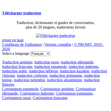
Télécharger traducteur
Traducteur, dictionnaire et guides de conversation,
plus de 20 langues, traductions favoris
retour en haut
Conditions de l'utilisation
|
Version complète
|
© PROMT, 2010 -
2026
Select a language
Traduction anglaise
,
traduction russe
,
traduction allemande
,
traduction française
,
traduction espagnole
,
traduction italienne
,
traduction arabe
,
traduction hébreue
,
traduction kazakhe
,
traduction
chinoise
,
traduction coréenne
,
traduction portugaise
,
traduction
turque
,
traduction turkmène
,
traduction ukrainienne
,
traduction
finnoise
Conjugaison espagnole
,
Conjugaison anglaise
,
Conjugaison
allemande
,
Conjugaison italienne
,
Conjugaison portugaise
,
Conjugaison russe
,
Conjugaison française
.
Caractéristiques