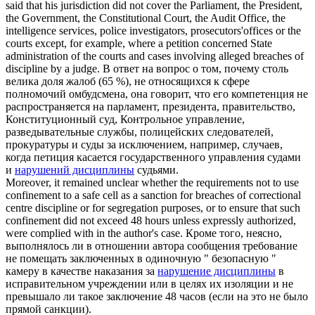
said that his jurisdiction did not cover the Parliament, the President,
the Government, the Constitutional Court, the Audit Office, the
intelligence services, police investigators, prosecutors'offices or the
courts except, for example, where a petition concerned State
administration of the courts and cases involving alleged
breaches of
discipline
by a judge.
В ответ на вопрос о том, почему столь
велика доля жалоб (65 %), не относящихся к сфере
полномочий омбудсмена, она говорит, что его компетенция не
распространяется на парламент, президента, правительство,
Конституционный суд, Контрольное управление,
разведывательные службы, полицейских следователей,
прокуратуры и суды за исключением, например, случаев,
когда петиция касается государственного управления судами
и
нарушений дисциплины
судьями.
Moreover, it remained unclear whether the requirements not to use
confinement to a safe cell as a sanction for
breaches of
correctional
centre
discipline
or for segregation purposes, or to ensure that such
confinement did not exceed 48 hours unless expressly authorized,
were complied with in the author's case.
Кроме того, неясно,
выполнялось ли в отношении автора сообщения требование
не помещать заключенных в одиночную " безопасную "
камеру в качестве наказания за
нарушение дисциплины
в
исправительном учреждении или в целях их изоляции и не
превышало ли такое заключение 48 часов (если на это не было
прямой санкции).