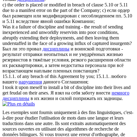
c) the order is placed or modified in
breach of
clause 5.10 or 5.11
due to a manifest error on the part of the Company;
c) если ордер
был размещен или модифицирован с несоблюдением пп. 5.10
и 5.11 вследствие явной ошибки Компании;
Was it a failure
of discipline
and training - the result of sending
inexperienced and unworldly reservists into poor conditions,
abruptly extending their deployments, and then leaving them
understaffed in the face of a growing influx of captured insurgents?
Был ли это провал
дисциплины
и воинской подготовки -
результат отправки неопытных и не умудрённых жизнью
резервистов в тяжёлые условия, резкого расширения области
их расквартировки, а затем недостатка персонала при всё
возрастающем наплыве пленных повстанцев?
15.1.1. of any
breach of
this Agreement by you;
15.1.1. любого
вашего
нарушения
данного Соглашения;
I took it upon meself to install a bit
of discipline
into their lives and
get feudal on their arses.
Я взял на себя заботу внести
немного
дисциплины
в их жизни и силой поприжать их задницы.
Les exemples sont fournis uniquement à des fins linguistiques, c'est-
à-dire pour étudier l'utilisation de mots dans une langue et leurs
traductions dans une autre. Ils sont extraits automatiquement des
sources ouvertes en utilisant des algorithmes de recherche de
données bilingues. Si vous trouvez une erreur d'orthographe, de