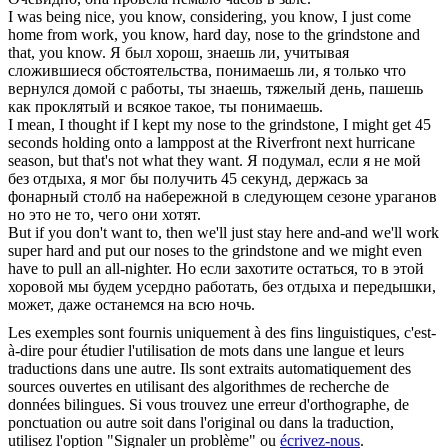
I was being nice, you know, considering, you know, I just come
home from work, you know, hard day, nose to the
grindstone
and
that, you know.
Я был хорош, знаешь ли, учитывая
сложившиеся обстоятельства, понимаешь ли, я только что
вернулся домой с работы, ты знаешь, тяжелый день, пашешь
как проклятый и всякое такое, ты понимаешь.
I mean, I thought if I kept my nose to the
grindstone
, I might get 45
seconds holding onto a lamppost at the Riverfront next hurricane
season, but that's not what they want.
Я подумал, если я не мой
без отдыха, я мог бы получить 45 секунд, держась за
фонарный столб на набережной в следующем сезоне ураганов
но это не то, чего они хотят.
But if you don't want to, then we'll just stay here and-and we'll work
super hard and put our noses to the
grindstone
and we might even
have to pull an all-nighter.
Но если захотите остаться, то в этой
хоровой мы будем усердно работать, без отдыха и передышки,
может, даже останемся на всю ночь.
Les exemples sont fournis uniquement à des fins linguistiques, c'est-
à-dire pour étudier l'utilisation de mots dans une langue et leurs
traductions dans une autre. Ils sont extraits automatiquement des
sources ouvertes en utilisant des algorithmes de recherche de
données bilingues. Si vous trouvez une erreur d'orthographe, de
ponctuation ou autre soit dans l'original ou dans la traduction,
utilisez l'option "Signaler un problème" ou
écrivez-nous
.