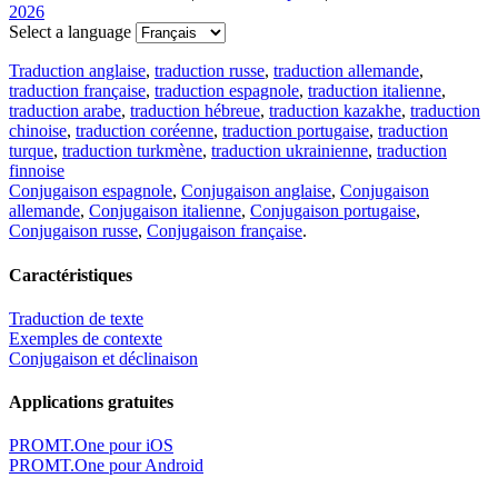
2026
Select a language
Traduction anglaise
,
traduction russe
,
traduction allemande
,
traduction française
,
traduction espagnole
,
traduction italienne
,
traduction arabe
,
traduction hébreue
,
traduction kazakhe
,
traduction
chinoise
,
traduction coréenne
,
traduction portugaise
,
traduction
turque
,
traduction turkmène
,
traduction ukrainienne
,
traduction
finnoise
Conjugaison espagnole
,
Conjugaison anglaise
,
Conjugaison
allemande
,
Conjugaison italienne
,
Conjugaison portugaise
,
Conjugaison russe
,
Conjugaison française
.
Caractéristiques
Traduction de texte
Exemples de contexte
Conjugaison et déclinaison
Applications gratuites
PROMT.One pour iOS
PROMT.One pour Android