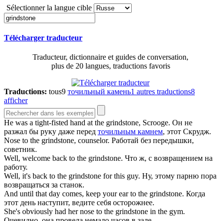
Sélectionner la langue cible
Télécharger traducteur
Traducteur, dictionnaire et guides de conversation,
plus de 20 langues, traductions favoris
Traductions:
tous
9
точильный камень
1
autres traductions
8
afficher
He was a tight-fisted hand at the
grindstone
, Scrooge.
Он не
разжал бы руку даже перед
точильным камнем
, этот Скрудж.
Nose to the
grindstone
, counselor.
Работай без передышки,
советник.
Well, welcome back to the
grindstone
.
Что ж, с возвращением на
работу.
Well, it's back to the
grindstone
for this guy.
Ну, этому парню пора
возвращаться за станок.
And until that day comes, keep your ear to the
grindstone
.
Когда
этот день наступит, ведите себя осторожнее.
She's obviously had her nose to the
grindstone
in the gym.
Очевидно, она провела немало часов в зале.