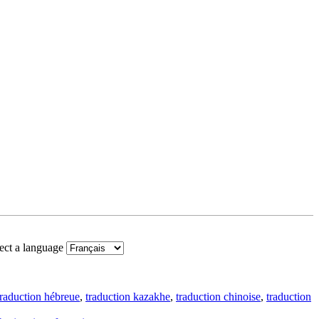
ect a language
traduction hébreue
,
traduction kazakhe
,
traduction chinoise
,
traduction