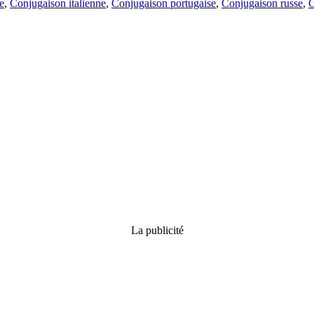
e
,
Conjugaison italienne
,
Conjugaison portugaise
,
Conjugaison russe
,
C
La publicité