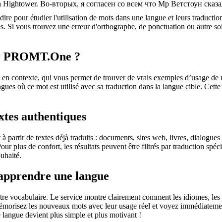
a Hightower.
Во-вторых, я согласен со всем что Мр Ветстоун сказ
dire pour étudier l'utilisation de mots dans une langue et leurs traducti
. Si vous trouvez une erreur d'orthographe, de ponctuation ou autre soit 
sur PROMT.One ?
 contexte, qui vous permet de trouver de vrais exemples d’usage de mots
ingues où ce mot est utilisé avec sa traduction dans la langue cible. Ce
extes authentiques
partir de textes déjà traduits : documents, sites web, livres, dialogues
 Pour plus de confort, les résultats peuvent être filtrés par traduction 
uhaité.
 apprendre une langue
otre vocabulaire. Le service montre clairement comment les idiomes, les 
s mémorisez les nouveaux mots avec leur usage réel et voyez immédiateme
langue devient plus simple et plus motivant !