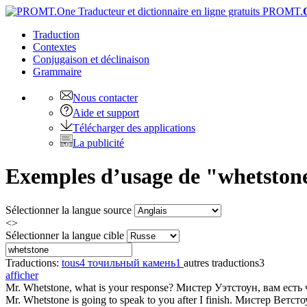
PROMT.
Traduction
Contextes
Conjugaison
et déclinaison
Grammaire
Nous contacter
Aide et support
Télécharger des applications
La publicité
Exemples d’usage de "whetstone"
Sélectionner la langue source
<>
Sélectionner la langue cible
Traductions:
tous
4
точильный камень
1
autres traductions
3
afficher
Mr.
Whetstone
, what is your response?
Мистер Уэтстоун, вам есть 
Mr.
Whetstone
is going to speak to you after I finish.
Мистер Ветстоу