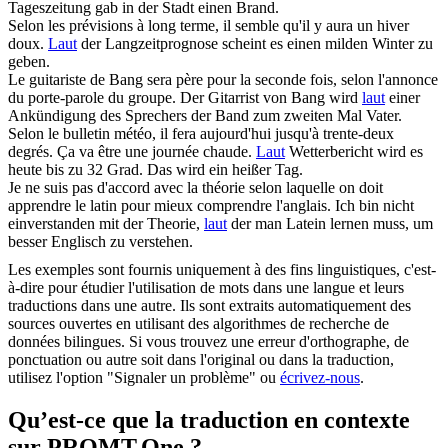
Tageszeitung gab in der Stadt einen Brand.
Selon
les prévisions à long terme, il semble qu'il y aura un hiver
doux.
Laut
der Langzeitprognose scheint es einen milden Winter zu
geben.
Le guitariste de Bang sera père pour la seconde fois,
selon
l'annonce
du porte-parole du groupe.
Der Gitarrist von Bang wird
laut
einer
Ankündigung des Sprechers der Band zum zweiten Mal Vater.
Selon
le bulletin météo, il fera aujourd'hui jusqu'à trente-deux
degrés. Ça va être une journée chaude.
Laut
Wetterbericht wird es
heute bis zu 32 Grad. Das wird ein heißer Tag.
Je ne suis pas d'accord avec la théorie
selon
laquelle on doit
apprendre le latin pour mieux comprendre l'anglais.
Ich bin nicht
einverstanden mit der Theorie,
laut
der man Latein lernen muss, um
besser Englisch zu verstehen.
Les exemples sont fournis uniquement à des fins linguistiques, c'est-
à-dire pour étudier l'utilisation de mots dans une langue et leurs
traductions dans une autre. Ils sont extraits automatiquement des
sources ouvertes en utilisant des algorithmes de recherche de
données bilingues. Si vous trouvez une erreur d'orthographe, de
ponctuation ou autre soit dans l'original ou dans la traduction,
utilisez l'option "Signaler un problème" ou
écrivez-nous
.
Qu’est-ce que la traduction en contexte
sur PROMT.One ?