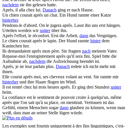
nachdem
sie ihn gelesen hatte.
Après
, il alla chez lui.
Danach
ging er nach Hause.
Un chien courait
après
un chat.
Ein Hund rannte einer Katze
hinterher
.
Pendons-le d'abord. On le jugera
après
.
Lasst ihn uns erst hängen.
Urteilen werden wir
später
über ihn.
Après
l'effort, le réconfort.
Erst die Arbeit,
dann
das Vergnügen.
Le chien courait
après
le lapin.
Der Hund rannte
hinter
dem
Kaninchen her.
Ils demandaient
après
mon père.
Sie fragten
nach
meinem Vater.
Repasse-moi l'enregistrement
après
qu'il sera fini.
Spiel bitte die
Aufnahme ab,
nachdem
die Aufzeichnung beendet ist.
Après
, je ne leur parlais plus.
Danach
redete ich nicht mehr mit
ihnen.
Elle courut
après
moi, ses cheveux volant au vent.
Sie rannte mir
hinterher
und ihre Haare flogen im Wind.
Il est rentré chez lui trois heures
après
.
Er ging drei Stunden
später
heim.
La confiance est le sentiment de pouvoir croire à quelqu'un, même
après
que l'on sait qu'à sa place, on mentirait.
Vertrauen ist das
Gefühl, einem Menschen sogar
dann
glauben zu können, wenn man
weiß, dass man an seiner Stelle lügen würde.
Les exemples sont fournis uniquement à des fins linguistiques, c'est-