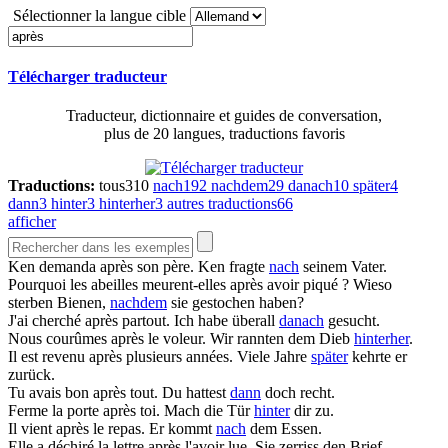
Sélectionner la langue cible
Télécharger traducteur
Traducteur, dictionnaire et guides de conversation,
plus de 20 langues, traductions favoris
Traductions:
tous
310
nach
192
nachdem
29
danach
10
später
4
dann
3
hinter
3
hinterher
3
autres traductions
66
afficher
Ken demanda
après
son père.
Ken fragte
nach
seinem Vater.
Pourquoi les abeilles meurent-elles
après
avoir piqué ?
Wieso
sterben Bienen,
nachdem
sie gestochen haben?
J'ai cherché
après
partout.
Ich habe überall
danach
gesucht.
Nous courûmes
après
le voleur.
Wir rannten dem Dieb
hinterher
.
Il est revenu
après
plusieurs années.
Viele Jahre
später
kehrte er
zurück.
Tu avais bon
après
tout.
Du hattest
dann
doch recht.
Ferme la porte
après
toi.
Mach die Tür
hinter
dir zu.
Il vient
après
le repas.
Er kommt
nach
dem Essen.
Elle a déchiré la lettre
après
l'avoir lue.
Sie zerriss den Brief,