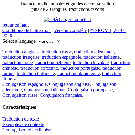
Traducteur, dictionnaire et guides de conversation,
plus de 20 langues, traductions favoris
retour en haut
Conditions de l'utilisation
|
Version complète
|
© PROMT, 2010 -
2026
Select a language
Traduction anglaise
,
traduction russe
,
traduction allemande
,
traduction française
,
traduction espagnole
,
traduction italienne
,
traduction arabe
,
traduction hébreue
,
traduction kazakhe
,
traduction
chinoise
,
traduction coréenne
,
traduction portugaise
,
traduction
turque
,
traduction turkmène
,
traduction ukrainienne
,
traduction
finnoise
Conjugaison espagnole
,
Conjugaison anglaise
,
Conjugaison
allemande
,
Conjugaison italienne
,
Conjugaison portugaise
,
Conjugaison russe
,
Conjugaison française
.
Caractéristiques
Traduction de texte
Exemples de contexte
Conjugaison et déclinaison