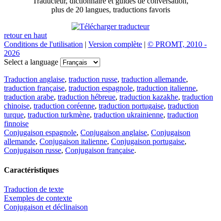
Traducteur, dictionnaire et guides de conversation,
plus de 20 langues, traductions favoris
retour en haut
Conditions de l'utilisation
|
Version complète
|
© PROMT, 2010 -
2026
Select a language
Traduction anglaise
,
traduction russe
,
traduction allemande
,
traduction française
,
traduction espagnole
,
traduction italienne
,
traduction arabe
,
traduction hébreue
,
traduction kazakhe
,
traduction
chinoise
,
traduction coréenne
,
traduction portugaise
,
traduction
turque
,
traduction turkmène
,
traduction ukrainienne
,
traduction
finnoise
Conjugaison espagnole
,
Conjugaison anglaise
,
Conjugaison
allemande
,
Conjugaison italienne
,
Conjugaison portugaise
,
Conjugaison russe
,
Conjugaison française
.
Caractéristiques
Traduction de texte
Exemples de contexte
Conjugaison et déclinaison