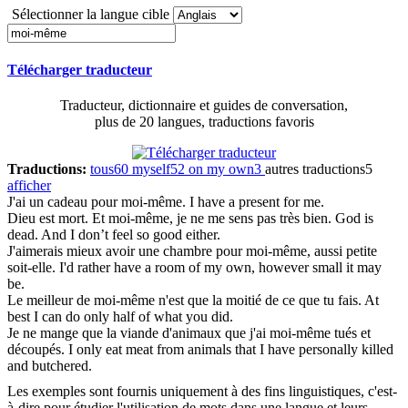
Sélectionner la langue cible
Télécharger traducteur
Traducteur, dictionnaire et guides de conversation,
plus de 20 langues, traductions favoris
Traductions:
tous
60
myself
52
on my own
3
autres traductions
5
afficher
J'ai un cadeau pour
moi-même
.
I have a present for me.
Dieu est mort. Et
moi-même
, je ne me sens pas très bien.
God is
dead. And I don’t feel so good either.
J'aimerais mieux avoir une chambre pour
moi-même
, aussi petite
soit-elle.
I'd rather have a room of my own, however small it may
be.
Le meilleur de
moi-même
n'est que la moitié de ce que tu fais.
At
best I can do only half of what you did.
Je ne mange que la viande d'animaux que j'ai
moi-même
tués et
découpés.
I only eat meat from animals that I have personally killed
and butchered.
Les exemples sont fournis uniquement à des fins linguistiques, c'est-
à-dire pour étudier l'utilisation de mots dans une langue et leurs