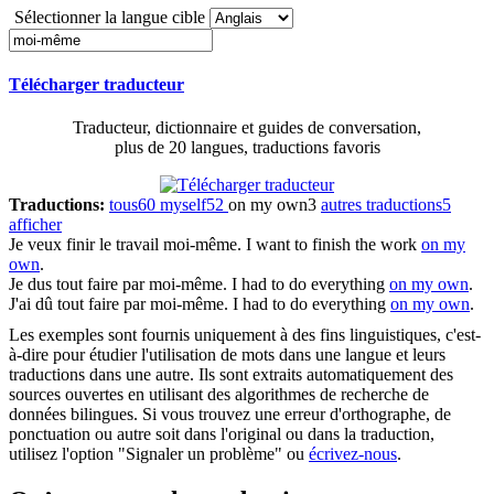
Sélectionner la langue cible
Télécharger traducteur
Traducteur, dictionnaire et guides de conversation,
plus de 20 langues, traductions favoris
Traductions:
tous
60
myself
52
on my own
3
autres traductions
5
afficher
Je veux finir le travail
moi-même
.
I want to finish the work
on my
own
.
Je dus tout faire par
moi-même
.
I had to do everything
on my own
.
J'ai dû tout faire par
moi-même
.
I had to do everything
on my own
.
Les exemples sont fournis uniquement à des fins linguistiques, c'est-
à-dire pour étudier l'utilisation de mots dans une langue et leurs
traductions dans une autre. Ils sont extraits automatiquement des
sources ouvertes en utilisant des algorithmes de recherche de
données bilingues. Si vous trouvez une erreur d'orthographe, de
ponctuation ou autre soit dans l'original ou dans la traduction,
utilisez l'option "Signaler un problème" ou
écrivez-nous
.