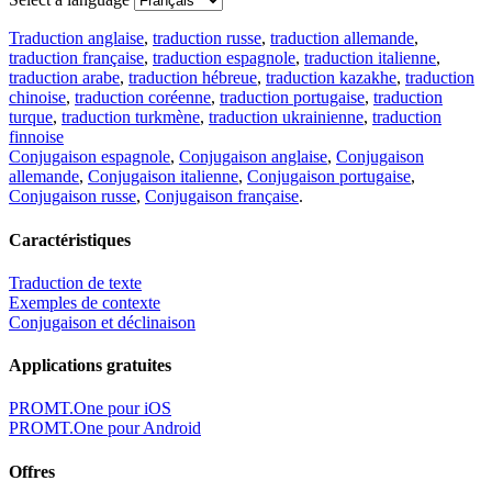
Traduction anglaise
,
traduction russe
,
traduction allemande
,
traduction française
,
traduction espagnole
,
traduction italienne
,
traduction arabe
,
traduction hébreue
,
traduction kazakhe
,
traduction
chinoise
,
traduction coréenne
,
traduction portugaise
,
traduction
turque
,
traduction turkmène
,
traduction ukrainienne
,
traduction
finnoise
Conjugaison espagnole
,
Conjugaison anglaise
,
Conjugaison
allemande
,
Conjugaison italienne
,
Conjugaison portugaise
,
Conjugaison russe
,
Conjugaison française
.
Caractéristiques
Traduction de texte
Exemples de contexte
Conjugaison et déclinaison
Applications gratuites
PROMT.One pour iOS
PROMT.One pour Android
Offres