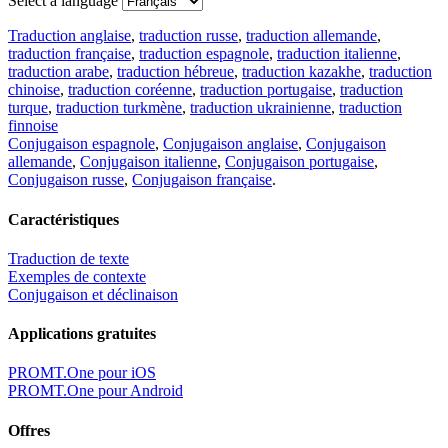
Select a language
Traduction anglaise
,
traduction russe
,
traduction allemande
,
traduction française
,
traduction espagnole
,
traduction italienne
,
traduction arabe
,
traduction hébreue
,
traduction kazakhe
,
traduction
chinoise
,
traduction coréenne
,
traduction portugaise
,
traduction
turque
,
traduction turkmène
,
traduction ukrainienne
,
traduction
finnoise
Conjugaison espagnole
,
Conjugaison anglaise
,
Conjugaison
allemande
,
Conjugaison italienne
,
Conjugaison portugaise
,
Conjugaison russe
,
Conjugaison française
.
Caractéristiques
Traduction de texte
Exemples de contexte
Conjugaison et déclinaison
Applications gratuites
PROMT.One pour iOS
PROMT.One pour Android
Offres