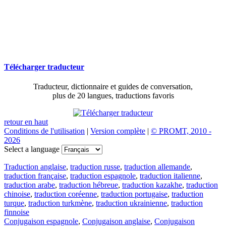
Télécharger traducteur
Traducteur, dictionnaire et guides de conversation,
plus de 20 langues, traductions favoris
retour en haut
Conditions de l'utilisation
|
Version complète
|
© PROMT, 2010 -
2026
Select a language
Traduction anglaise
,
traduction russe
,
traduction allemande
,
traduction française
,
traduction espagnole
,
traduction italienne
,
traduction arabe
,
traduction hébreue
,
traduction kazakhe
,
traduction
chinoise
,
traduction coréenne
,
traduction portugaise
,
traduction
turque
,
traduction turkmène
,
traduction ukrainienne
,
traduction
finnoise
Conjugaison espagnole
,
Conjugaison anglaise
,
Conjugaison