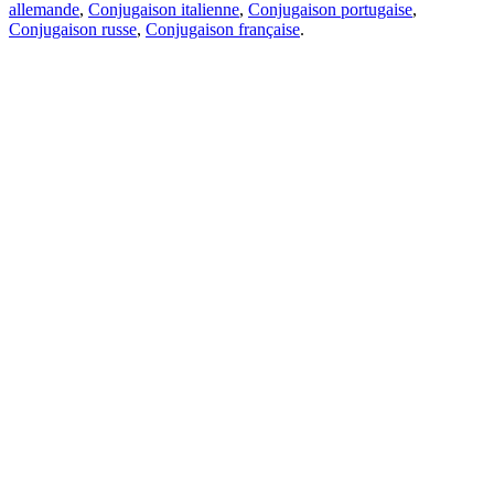
allemande
,
Conjugaison italienne
,
Conjugaison portugaise
,
Conjugaison russe
,
Conjugaison française
.
Caractéristiques
Traduction de texte
Exemples de contexte
Conjugaison et déclinaison
Applications gratuites
PROMT.One pour iOS
PROMT.One pour Android
Offres
Pour les développeurs
Copier
Copier la traduction
Signaler un problème
Traduction
Contextes
Conjugaison
et déclinaison
Grammaire