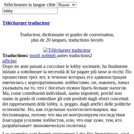
Sélectionner la langue cible
Télécharger traducteur
Traducteur, dictionnaire et guides de conversation,
plus de 20 langues, traductions favoris
Traductions:
tous
8
лобби
6
autres traductions
2
afficher
Dopo tre anni passati a coccolare le
lobby
societarie, ha finalmente
iniziato a sottolineare la necessità di far pagare più tasse ai ricchi;
По
прошествии трех лет, в течение которых его администрация
нянчилась с корпоративными лоббистами, он, наконец, начал
указывать на то, что с богатых нужно брать больше налогов.
Ma, come contribuenti individuali, siamo impotenti, perché non
siamo in grado di controllare gli esiti prodotti dagli sforzi concertati
dei rappresentanti delle
lobby
, o, peggio, dagli artefici delle politiche
economiche.
Но, как отдельные налогоплательщики, мы
беспомощны, потому что мы не контролируем последствия
благодаря усилиям лоббистов, или, что еще хуже, тем, кто
разрабатывает экономическую политику.
Les exemples sont fournis uniquement à des fins linguistiques, c'est-