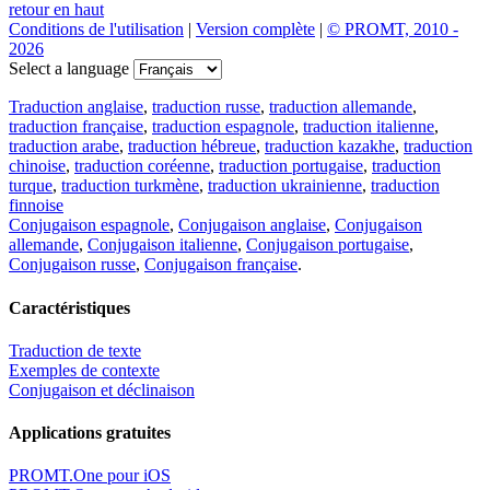
retour en haut
Conditions de l'utilisation
|
Version complète
|
© PROMT, 2010 -
2026
Select a language
Traduction anglaise
,
traduction russe
,
traduction allemande
,
traduction française
,
traduction espagnole
,
traduction italienne
,
traduction arabe
,
traduction hébreue
,
traduction kazakhe
,
traduction
chinoise
,
traduction coréenne
,
traduction portugaise
,
traduction
turque
,
traduction turkmène
,
traduction ukrainienne
,
traduction
finnoise
Conjugaison espagnole
,
Conjugaison anglaise
,
Conjugaison
allemande
,
Conjugaison italienne
,
Conjugaison portugaise
,
Conjugaison russe
,
Conjugaison française
.
Caractéristiques
Traduction de texte
Exemples de contexte
Conjugaison et déclinaison
Applications gratuites
PROMT.One pour iOS