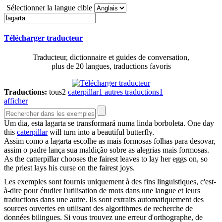
Sélectionner la langue cible
Télécharger traducteur
Traducteur, dictionnaire et guides de conversation,
plus de 20 langues, traductions favoris
Traductions:
tous
2
caterpillar
1
autres traductions
1
afficher
Um dia, esta
lagarta
se transformará numa linda borboleta.
One day
this
caterpillar
will turn into a beautiful butterfly.
Assim como a
lagarta
escolhe as mais formosas folhas para desovar,
assim o padre lança sua maldição sobre as alegrias mais formosas.
As the catterpillar chooses the fairest leaves to lay her eggs on, so
the priest lays his curse on the fairest joys.
Les exemples sont fournis uniquement à des fins linguistiques, c'est-
à-dire pour étudier l'utilisation de mots dans une langue et leurs
traductions dans une autre. Ils sont extraits automatiquement des
sources ouvertes en utilisant des algorithmes de recherche de
données bilingues. Si vous trouvez une erreur d'orthographe, de