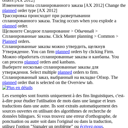
orders [AX 2012]
Изменение типа
спланированного
заказа [AX 2012]
Change the
planned
order type [AX 2012]
Трассировка происходит при развертывании
спланированного
заказа.
Tracing occurs when you explode a
planned
order.
Щелкните Сводное планирование > Обычный >
Спланированные
заказы.
Click Master planning > Common >
Planned
orders.
Спланированные
заказы можно утвердить, щелкнув
Утверждение.
You can firm
planned
orders by clicking Firm.
Можно обработать
спланированные
заказы и канбаны.
You
can process
planned
orders and kanbans.
Выберите несколько
спланированные
заказы для
утверждения.
Select multiple
planned
orders to firm.
Спланированный
заказ, выбранный на вкладке Обзор.
The
planned
order that is selected on the Overview tab.
Les exemples sont fournis uniquement à des fins linguistiques, c'est-
à-dire pour étudier l'utilisation de mots dans une langue et leurs
traductions dans une autre. Ils sont extraits automatiquement des
sources ouvertes en utilisant des algorithmes de recherche de
données bilingues. Si vous trouvez une erreur d'orthographe, de
ponctuation ou autre soit dans l'original ou dans la traduction,
utilisez l'option "Signaler un problème" ou
écrivez-nous
.