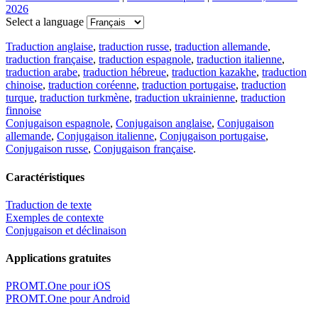
2026
Select a language
Traduction anglaise
,
traduction russe
,
traduction allemande
,
traduction française
,
traduction espagnole
,
traduction italienne
,
traduction arabe
,
traduction hébreue
,
traduction kazakhe
,
traduction
chinoise
,
traduction coréenne
,
traduction portugaise
,
traduction
turque
,
traduction turkmène
,
traduction ukrainienne
,
traduction
finnoise
Conjugaison espagnole
,
Conjugaison anglaise
,
Conjugaison
allemande
,
Conjugaison italienne
,
Conjugaison portugaise
,
Conjugaison russe
,
Conjugaison française
.
Caractéristiques
Traduction de texte
Exemples de contexte
Conjugaison et déclinaison
Applications gratuites
PROMT.One pour iOS
PROMT.One pour Android