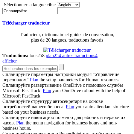
Sélectionner la langue cible
Télécharger traducteur
Traducteur, dictionnaire et guides de conversation,
plus de 20 langues, traductions favoris
Traductions:
tous
258
plan
254
autres traductions
4
afficher
Спланируйте
параметры настройки модуля "Управление
персоналом"
Plan
the setup parameters for Human resources
Спланируйте
развертывание OneDrive с помощью службы
Microsoft FastTrack.
Plan
your OneDrive rollout with the help of
Microsoft FastTrack.
Спланируйте
структуру автосекретаря на основе
потребностей вашего бизнеса.
Plan
your auto attendant structure
based on your business needs.
Спланируйте
навигацию по меню для рабочих и нерабочих
часов.
Plan
the menu navigation for business hours and non-
business hours.
Спланируйте
презентацию PowerPoint так, чтобы зрители,