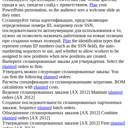
придя в зал, увидели слайд с приветствием.
Plan
your
PowerPoint presentation, so the audience sees a welcome slide as
they enter.
Спланируйте
типы идентификации, представляющие
определенные номера ID, например поле SSN,
последовательности автонумерации для использования и то,
нужно ли позволить назначать работников на новые позиции
при создании новых позиций.
Plan
the identification types that
represent certain ID numbers (such as the SSN field), the auto-
numbering sequences to use, and whether to allow workers to be
assigned to new positions when new positions are created.
Выберите
спланированные
заказы для утверждения.
Select the
planned
orders to firm.
Утвердить можно следующие
спланированные
заказы:
You
can firm the following
planned
orders:
Расчеты спецификации со
спланированными
затратами.
BOM
calculations with
planned
costs.
Ведение
спланированных
заказов [AX 2012]
Maintain
planned
orders [AX 2012]
Создание последовательности
спланированных
партионных
заказов.
Sequence
planned
batch orders.
Объединение
спланированных
заказов [AX 2012]
Combine
planned
orders [AX 2012]
Утверждение
спланированных
заказов [AX 2012]
Firm
planned