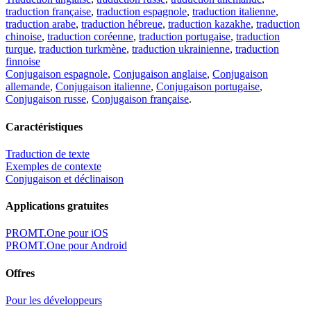
traduction française
,
traduction espagnole
,
traduction italienne
,
traduction arabe
,
traduction hébreue
,
traduction kazakhe
,
traduction
chinoise
,
traduction coréenne
,
traduction portugaise
,
traduction
turque
,
traduction turkmène
,
traduction ukrainienne
,
traduction
finnoise
Conjugaison espagnole
,
Conjugaison anglaise
,
Conjugaison
allemande
,
Conjugaison italienne
,
Conjugaison portugaise
,
Conjugaison russe
,
Conjugaison française
.
Caractéristiques
Traduction de texte
Exemples de contexte
Conjugaison et déclinaison
Applications gratuites
PROMT.One pour iOS
PROMT.One pour Android
Offres
Pour les développeurs