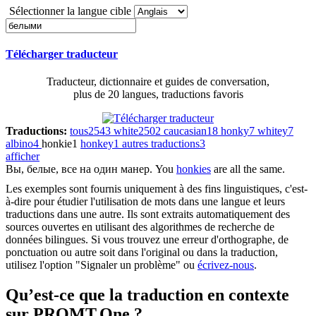
Sélectionner la langue cible
Télécharger traducteur
Traducteur, dictionnaire et guides de conversation,
plus de 20 langues, traductions favoris
Traductions:
tous
2543
white
2502
caucasian
18
honky
7
whitey
7
albino
4
honkie
1
honkey
1
autres traductions
3
afficher
Вы,
белые
, все на один манер.
You
honkies
are all the same.
Les exemples sont fournis uniquement à des fins linguistiques, c'est-
à-dire pour étudier l'utilisation de mots dans une langue et leurs
traductions dans une autre. Ils sont extraits automatiquement des
sources ouvertes en utilisant des algorithmes de recherche de
données bilingues. Si vous trouvez une erreur d'orthographe, de
ponctuation ou autre soit dans l'original ou dans la traduction,
utilisez l'option "Signaler un problème" ou
écrivez-nous
.
Qu’est-ce que la traduction en contexte
sur PROMT.One ?