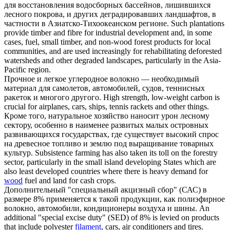
для восстановления водосборных бассейнов, лишившихся
лесного покрова, и других деградировавших ландшафтов, в
частности в Азиатско-Тихоокеанском регионе.
Such plantations
provide timber and fibre for industrial development and, in some
cases, fuel, small timber, and non-wood forest products for local
communities, and are used increasingly for rehabilitating deforested
watersheds and other degraded landscapes, particularly in the Asia-
Pacific region.
Прочное и легкое углеродное
волокно
— необходимый
материал для самолетов, автомобилей, судов, теннисных
ракеток и многого другого.
High strength, low-weight carbon is
crucial for airplanes, cars, ships, tennis rackets and other things.
Кроме того, натуральное хозяйство наносит урон лесному
сектору, особенно в наименее развитых малых островных
развивающихся государствах, где существует высокий спрос
на
древесное
топливо и землю под выращивание товарных
культур.
Subsistence farming has also taken its toll on the forestry
sector, particularly in the small island developing States which are
also least developed countries where there is heavy demand for
wood
fuel and land for cash crops.
Дополнительный "специальный акцизный сбор" (САС) в
размере 8% применяется к такой продукции, как полиэфирное
волокно
, автомобили, кондиционеры воздуха и шины.
An
additional "special excise duty" (SED) of 8% is levied on products
that include polyester
filament
, cars, air conditioners and tires.