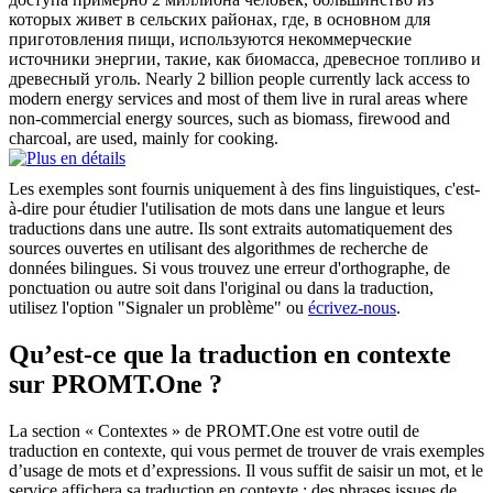
которых живет в сельских районах, где, в основном для
приготовления пищи, используются некоммерческие
источники энергии, такие, как биомасса,
древесное
топливо и
древесный уголь.
Nearly 2 billion people currently lack access to
modern energy services and most of them live in rural areas where
non-commercial energy sources, such as biomass, firewood and
charcoal, are used, mainly for cooking.
Les exemples sont fournis uniquement à des fins linguistiques, c'est-
à-dire pour étudier l'utilisation de mots dans une langue et leurs
traductions dans une autre. Ils sont extraits automatiquement des
sources ouvertes en utilisant des algorithmes de recherche de
données bilingues. Si vous trouvez une erreur d'orthographe, de
ponctuation ou autre soit dans l'original ou dans la traduction,
utilisez l'option "Signaler un problème" ou
écrivez-nous
.
Qu’est-ce que la traduction en contexte
sur PROMT.One ?
La section « Contextes » de PROMT.One est votre outil de
traduction en contexte, qui vous permet de trouver de vrais exemples
d’usage de mots et d’expressions. Il vous suffit de saisir un mot, et le
service affichera sa traduction en contexte : des phrases issues de