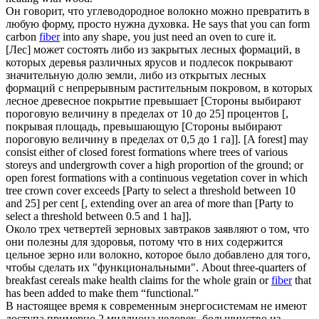
Он говорит, что углеводородное
волокно
можно превратить в
любую форму, просто нужна духовка.
He says that you can form
carbon
fiber
into any shape, you just need an oven to cure it.
[Лес] может состоять либо из закрытых лесных формаций, в
которых деревья различных ярусов и подлесок покрывают
значительную долю земли, либо из открытых лесных
формаций с непрерывным растительным покровом, в которых
лесное
древесное
покрытие превышает [Стороны выбирают
пороговую величину в пределах от 10 до 25] процентов [,
покрывая площадь, превышающую [Стороны выбирают
пороговую величину в пределах от 0,5 до 1 га]].
[A forest] may
consist either of closed forest formations where trees of various
storeys and undergrowth cover a high proportion of the ground; or
open forest formations with a continuous vegetation cover in which
tree crown cover exceeds [Party to select a threshold between 10
and 25] per cent [, extending over an area of more than [Party to
select a threshold between 0.5 and 1 ha]].
Около трех четвертей зерновых завтраков заявляют о том, что
они полезны для здоровья, потому что в них содержится
цельное зерно или
волокно
, которое было добавлено для того,
чтобы сделать их "функциональными".
About three-quarters of
breakfast cereals make health claims for the whole grain or
fiber
that
has been added to make them “functional.”
В настоящее время к современным энергосистемам не имеют
доступа примерно 2 миллиона человек, большинство из