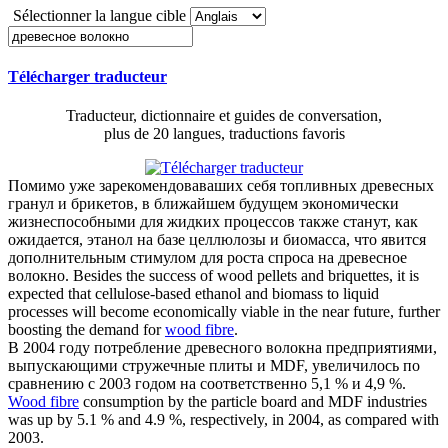
Sélectionner la langue cible
Télécharger traducteur
Traducteur, dictionnaire et guides de conversation,
plus de 20 langues, traductions favoris
Помимо уже зарекомендоваваших себя топливных древесных
гранул и брикетов, в ближайшем будущем экономически
жизнеспособными для жидких процессов также станут, как
ожидается, этанол на базе целлюлозы и биомасса, что явится
дополнительным стимулом для роста спроса на
древесное
волокно
.
Besides the success of wood pellets and briquettes, it is
expected that cellulose-based ethanol and biomass to liquid
processes will become economically viable in the near future, further
boosting the demand for
wood fibre
.
В 2004 году потребление
древесного волокна
предприятиями,
выпускающими стружечные плиты и MDF, увеличилось по
сравнению с 2003 годом на соответственно 5,1 % и 4,9 %.
Wood fibre
consumption by the particle board and MDF industries
was up by 5.1 % and 4.9 %, respectively, in 2004, as compared with
2003.