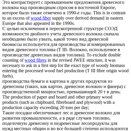
Это контрастирует с превышением предложения
древесного
волокна
над производным спросом в восточной Европе,
которое было также отмечено в 1990-е годы.
This is in contrast
to an excess of
wood fiber
supply over derived demand in eastern
Europe that also appeared in the 1990s.
С целью исключения в пересмотренной структуре СОЭД
возможности двойного учета
древесного волокна
сначала
необходимо было узнать, какой точно вид древесной
биомассы используется для производства агломерированных
видов древесного топлива (T III- Волокно, используемое в
производстве древесных видов топлива).
To exclude double
counting of
wood fibres
in the revised JWEE structure, it was
necessary to ask in a first step for the exact type of woody biomass
entering the processed wood fuel production (T III fibre origin wood
fuels).
производства бумаги и картона и других продуктов из
древесины (таких, как картон,
древесное волокно
и фанера) с
производственной мощностью, превышающей 20 т в день;
The production of paper and board and other primary wood
products (such as chipboard, fibreboard and plywood) with a
production capacity exceeding 20 tons per day;
Такие посадки обеспечивают лес и
древесное волокно
для
развития промышленности, а в ряде случаев топливо,
поделочную древесину и недревесные лесопродукты для
нужд местных общин и во все большей степени используются