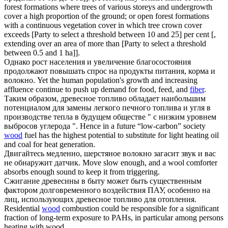
forest formations where trees of various storeys and undergrowth
cover a high proportion of the ground; or open forest formations
with a continuous vegetation cover in which tree crown cover
exceeds [Party to select a threshold between 10 and 25] per cent [,
extending over an area of more than [Party to select a threshold
between 0.5 and 1 ha]].
Однако рост населения и увеличение благосостояния
продолжают повышать спрос на продукты питания, корма и
волокно
.
Yet the human population's growth and increasing
affluence continue to push up demand for food, feed, and
fiber
.
Таким образом,
древесное
топливо обладает наибольшим
потенциалом для замены легкого печного топлива и угля в
производстве тепла в будущем обществе " с низким уровнем
выбросов углерода ".
Hence in a future “low-carbon” society
wood
fuel has the highest potential to substitute for light heating oil
and coal for heat generation.
Двигайтесь медленно, шерстяное
волокно
загасит звук и вас
не обнаружит датчик.
Move slow enough, and a wool comforter
absorbs enough sound to keep it from triggering.
Сжигание древесины в быту может быть существенным
фактором долговременного воздействия ПАУ, особенно на
лиц, использующих
древесное
топливо для отопления.
Residential
wood
combustion could be responsible for a significant
fraction of long-term exposure to PAHs, in particular among persons
heating with wood.