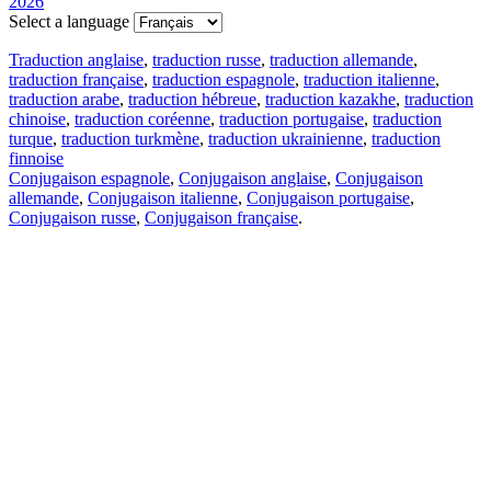
2026
Select a language
Traduction anglaise
,
traduction russe
,
traduction allemande
,
traduction française
,
traduction espagnole
,
traduction italienne
,
traduction arabe
,
traduction hébreue
,
traduction kazakhe
,
traduction
chinoise
,
traduction coréenne
,
traduction portugaise
,
traduction
turque
,
traduction turkmène
,
traduction ukrainienne
,
traduction
finnoise
Conjugaison espagnole
,
Conjugaison anglaise
,
Conjugaison
allemande
,
Conjugaison italienne
,
Conjugaison portugaise
,
Conjugaison russe
,
Conjugaison française
.
Caractéristiques
Traduction de texte
Exemples de contexte
Conjugaison et déclinaison
Applications gratuites
PROMT.One pour iOS
PROMT.One pour Android