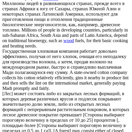
Миллионы людей в развивающихся странах, прежде всего в
странах Африки к югу от Сахары, странах Южной Азии и
некоторых странах Латинской Америки, используют для
приготовления пищи и отопления традиционные
биологические энергоносители, как, например,
древесное
топливо.
Millions of people in developing countries, particularly in
sub-Saharan Africa, South Asia and parts of Latin America, depend
on traditional bioenergy, such as
wood
fuels, for their basic cooking
and heating needs.
Государственная хлопковая компания работает довольно
эффективно, получая от него хлопок, очищая его неподалеку
для производства волокна, а затем, продав
волокно
на
международном рынке, быстро и справедливо выплачивая
Мади полагающуюся ему сумму.
A state-owned cotton company
collects his cotton relatively efficiently, gins it nearby to produce lint
and then sells the lint on the international market, generally paying
Madi promptly and fairly.
[Лес] может состоять либо из закрытых лесных формаций, в
которых деревья различных ярусов и подлесок покрывают
значительную долю земли, либо из открытых лесных
формаций с непрерывным растительным покровом, в которых
лесное
древесное
покрытие превышает [Стороны выбирают
пороговую величину в пределах от 10 до 25] процентов [,
площадью более [Стороны выбирают пороговую величину в
пределах от 0,5 до 1 га]].
[A forest] may consist either of closed