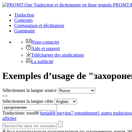
PROMT.
Traduction
Contextes
Conjugaison
et déclinaison
Grammaire
Nous contacter
Aide et support
Télécharger des applications
La publicité
Exemples d’usage de "захоронен
Sélectionner la langue source
<>
Sélectionner la langue cible
Traductions:
tous
88
burial
68
burying
7
entombment
1
autres traduction
afficher
Я был национальным координатором по
захоронению
жертв Эб