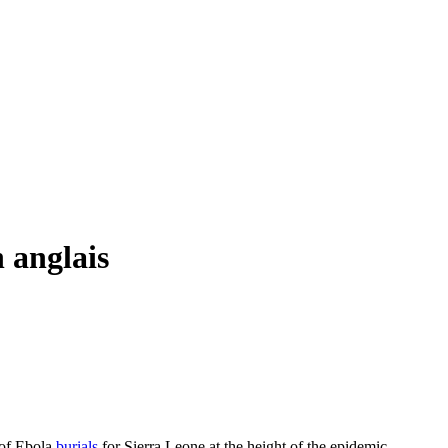
 anglais
 of Ebola
burials
for Sierra Leone at the height of the epidemic.