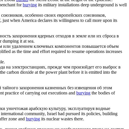
penchant for
burying
its military installations deep underground is well
их союзников, особенно своих европейских союзников,
, just when America declares its willingness to call more upon its
сность
захоронения
ядерных отходов в земле или их сброса в
 dumping it at sea.
м
или удалением ключевых компонентов повышается объем
ified as the time and effort required to resume operations increases
le.
а на электростанциях, прежде чем произойдет его выброс в
he carbon dioxide at the power plant before it is emitted into the
й тайного
захоронения
казненных без извещения об этом
nt practice of carrying out executions and
burying
the bodies of
ки уничтожая арабскую культуру, эксплуатируя водные
 international community, Israel had pursued its policies, building
buffer zone and
burying
its nuclear wastes there.