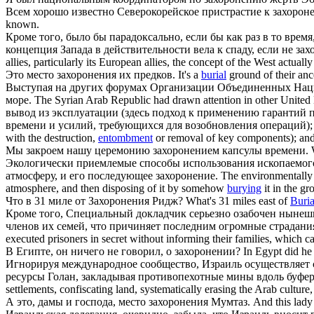
Всем хорошо известно Северокорейское пристрастие к
захорон
known.
Кроме того, было бы парадоксально, если бы как раз в то врем
концепция Запада в действительности вела к спаду, если не
зах
allies, particularly its European allies, the concept of the West actually
Это место
захоронения
их предков.
It's a
burial
ground of their anc
Выступая на других форумах Организации Объединенных Наци
море.
The Syrian Arab Republic had drawn attention in other United 
вывод из эксплуатации (здесь подход к применению гарантий 
времени и усилий, требующихся для возобновления операций);
with the destruction,
entombment
or removal of key components); an
Мы закроем нашу церемонию
захоронением
капсулы времени.
Экологически приемлемые способы использования ископаемого 
атмосферу, и его последующее
захоронение
.
The environmentally s
atmosphere, and then disposing of it by somehow
burying
it in the gr
Что в 31 миле от
Захоронения
Ридж?
What's 31 miles east of
Buria
Кроме того, Специальный докладчик серьезно озабочен нынеш
членов их семей, что причиняет последним огромные страдани
executed prisoners in secret without informing their families, which 
В Египте, он ничего не говорил, о
захоронении
?
In Egypt did h
Игнорируя международное сообщество, Израиль осуществляет с
ресурсы Голан, закладывая противопехотные мины вдоль буфе
settlements, confiscating land, systematically erasing the Arab cultur
А это, дамы и господа, место
захоронения
Мумтаз.
And this lady