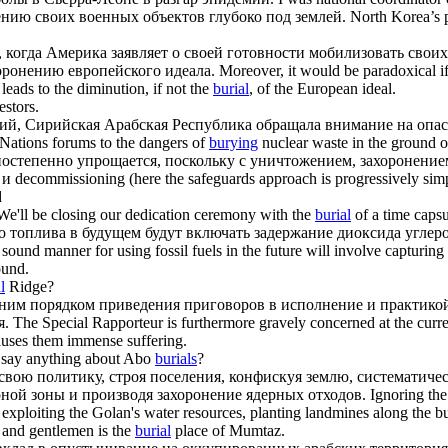
ению
своих военных объектов глубоко под землей.
North Korea’s 
я, когда Америка заявляет о своей готовности мобилизовать сво
оронению
европейского идеала.
Moreover, it would be paradoxical if
 leads to the diminution, if not the
burial
, of the European ideal.
estors.
й, Сирийская Арабская Республика обращала внимание на опа
Nations forums to the dangers of
burying
nuclear waste in the ground or
постепенно упрощается, поскольку с уничтожением,
захоронение
 и
decommissioning (here the safeguards approach is progressively simpl
d
We'll be closing our dedication ceremony with the
burial
of a time capsu
топлива в будущем будут включать задержание диоксида углерод
ound manner for using fossil fuels in the future will involve capturing t
ound.
l
Ridge?
ним порядком приведения приговоров в исполнение и практико
я.
The Special Rapporteur is furthermore gravely concerned at the curre
causes them immense suffering.
e say anything about Abo
burials
?
вою политику, строя поселения, конфискуя землю, систематичес
рной зоны и производя
захоронение
ядерных отходов.
Ignoring the
e, exploiting the Golan's water resources, planting landmines along the 
 and gentlemen is the
burial
place of Mumtaz.