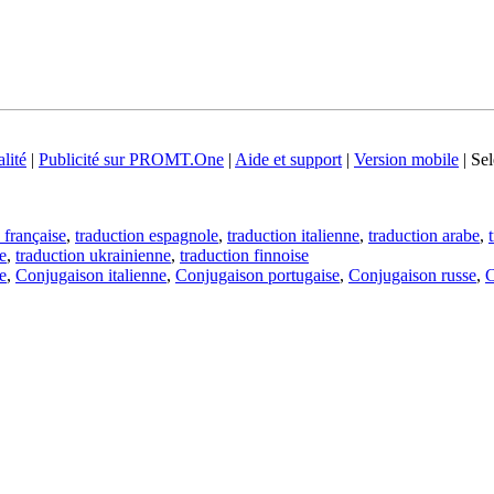
lité
|
Publicité sur PROMT.One
|
Aide et support
|
Version mobile
|
Sel
 française
,
traduction espagnole
,
traduction italienne
,
traduction arabe
,
e
,
traduction ukrainienne
,
traduction finnoise
e
,
Conjugaison italienne
,
Conjugaison portugaise
,
Conjugaison russe
,
C