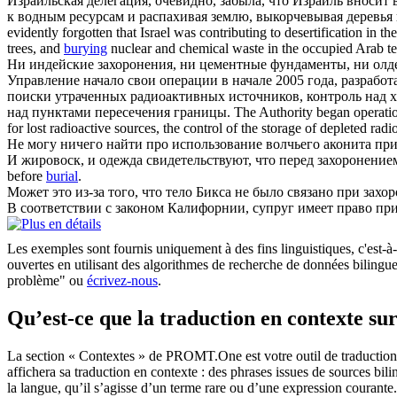
Израильская делегация, очевидно, забыла, что Израиль вносит
к водным ресурсам и распахивая землю, выкорчевывая деревья
evidently forgotten that Israel was contributing to desertification in t
trees, and
burying
nuclear and chemical waste in the occupied Arab ter
Ни индейские
захоронения
, ни цементные фундаменты, ни олд
Управление начало свои операции в начале 2005 года, разрабо
поиски утраченных радиоактивных источников, контроль над
над пунктами пересечения границы.
The Authority began operation
for lost radioactive sources, the control of the storage of depleted rad
Не могу ничего найти про использование волчьего аконита пр
И жировоск, и одежда свидетельствуют, что перед
захоронение
before
burial
.
Может это из-за того, что тело Бикса не было связано при
захо
В соответствии с законом Калифорнии, супруг имеет право п
Les exemples sont fournis uniquement à des fins linguistiques, c'est-à-
ouvertes en utilisant des algorithmes de recherche de données bilingues
problème" ou
écrivez-nous
.
Qu’est-ce que la traduction en contexte 
La section « Contextes » de PROMT.One est votre outil de traduction en
affichera sa traduction en contexte : des phrases issues de sources bil
la langue, qu’il s’agisse d’un terme rare ou d’une expression courante.