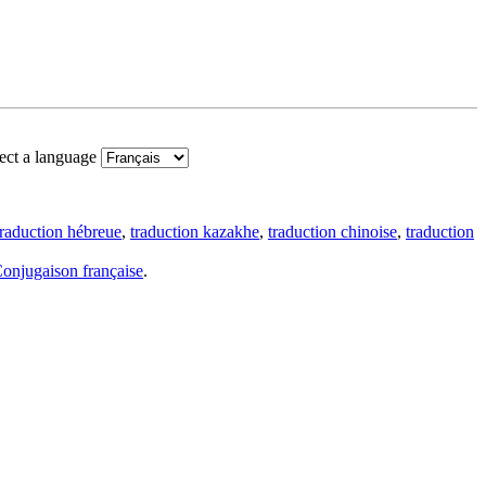
ect a language
traduction hébreue
,
traduction kazakhe
,
traduction chinoise
,
traduction
onjugaison française
.