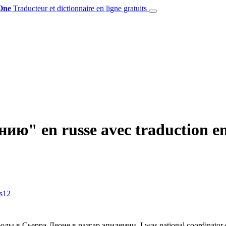
One
Traducteur et dictionnaire en ligne gratuits
ию" en russe avec traduction en
s
12
олы в Сьерра-Леоне в разгар эпидемии.
I was national coordinator