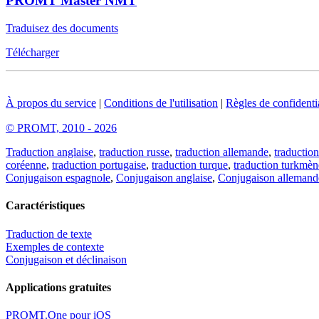
PROMT Master NMT
Traduisez des documents
Télécharger
À propos du service
|
Conditions de l'utilisation
|
Règles de confidentia
© PROMT, 2010 - 2026
Traduction anglaise
,
traduction russe
,
traduction allemande
,
traduction
coréenne
,
traduction portugaise
,
traduction turque
,
traduction turkmèn
Conjugaison espagnole
,
Conjugaison anglaise
,
Conjugaison allemand
Caractéristiques
Traduction de texte
Exemples de contexte
Conjugaison et déclinaison
Applications gratuites
PROMT.One pour iOS