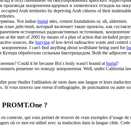
 вклад в опустынивание на оккупированных арабских территория
 и производя
захоронения
ядерных и химических отходов на окк
he occupied Arab territories by depriving Arab citizens of their inalienab
ritories.
ермены.
Not indian
burial
sites, cement foundations or, uh, aldermen.
тав план действий, который включает такие проекты, как состав
 хранением истощенных радиоактивных источников,
захоронение
s at the start of 2005 by means of a plan of action that included projec
ioactive sources, the
burying
of low-level radioactive waste and control o
и
захоронении
.
I can't find anything about wolfsbane being used for
bu
м
Купера обработали сильным бактерицидом.
Both the adipocere a
ронении
?
Could it be because Bix's body wasn't bound at
burial
?
ринимать решение по поводу
захоронения
.
Well, under California la
dire pour étudier l'utilisation de mots dans une langue et leurs traducti
. Si vous trouvez une erreur d'orthographe, de ponctuation ou autre soit 
sur PROMT.One ?
 contexte, qui vous permet de trouver de vrais exemples d’usage de mots
ingues où ce mot est utilisé avec sa traduction dans la langue cible. Ce