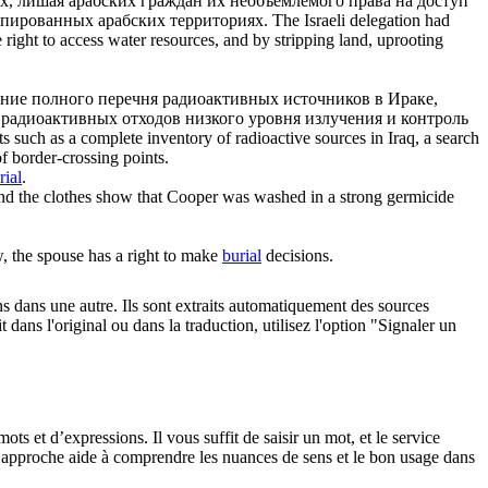
х, лишая арабских граждан их необъемлемого права на доступ
упированных арабских территориях.
The Israeli delegation had
le right to access water resources, and by stripping land, uprooting
ление полного перечня радиоактивных источников в Ираке,
радиоактивных отходов низкого уровня излучения и контроль
ts such as a complete inventory of radioactive sources in Iraq, a search
f border-crossing points.
rial
.
nd the clothes show that Cooper was washed in a strong germicide
w, the spouse has a right to make
burial
decisions.
ons dans une autre. Ils sont extraits automatiquement des sources
dans l'original ou dans la traduction, utilisez l'option "Signaler un
 et d’expressions. Il vous suffit de saisir un mot, et le service
tte approche aide à comprendre les nuances de sens et le bon usage dans