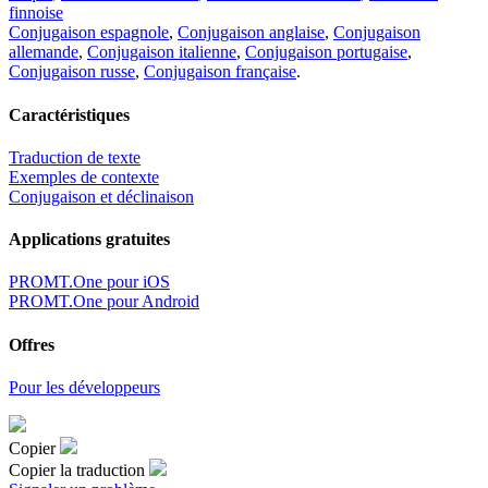
finnoise
Conjugaison espagnole
,
Conjugaison anglaise
,
Conjugaison
allemande
,
Conjugaison italienne
,
Conjugaison portugaise
,
Conjugaison russe
,
Conjugaison française
.
Caractéristiques
Traduction de texte
Exemples de contexte
Conjugaison et déclinaison
Applications gratuites
PROMT.One pour iOS
PROMT.One pour Android
Offres
Pour les développeurs
Copier
Copier la traduction