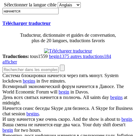
Sélectionner la langue cible
Télécharger traducteur
Traducteur, dictionnaire et guides de conversation,
plus de 20 langues, traductions favoris
Traductions:
tous
1559
begin
1375
autres traductions
184
afficher
Система блокировки
начнется
через пять минут.
System
lockdown
begins
in five minutes.
Всемирный экономический форум
начнется
в Давосе.
The
World Economic Forum will
begin
in Davos.
День всех святых
начнется
в полночь.
All saints day
begins
at
midnight.
Начнется
сеанс беседы Skype для бизнеса.
A Skype for Business
chat session
begins
.
И шоу
начнется
уже очень скоро.
And the show is about to
begin
.
Ваша смена не
начнется
еще два часа.
Your duty shift doesn't
begin
for two hours.
Вероятно, рост инфляции
начнется
в следующем году.
Inflation