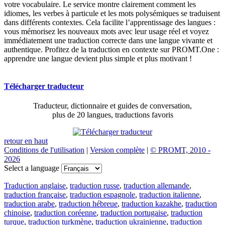
votre vocabulaire. Le service montre clairement comment les
idiomes, les verbes à particule et les mots polysémiques se traduisent
dans différents contextes. Cela facilite l’apprentissage des langues :
vous mémorisez les nouveaux mots avec leur usage réel et voyez
immédiatement une traduction correcte dans une langue vivante et
authentique. Profitez de la traduction en contexte sur PROMT.One :
apprendre une langue devient plus simple et plus motivant !
Télécharger traducteur
Traducteur, dictionnaire et guides de conversation,
plus de 20 langues, traductions favoris
retour en haut
Conditions de l'utilisation
|
Version complète
|
© PROMT, 2010 -
2026
Select a language
Traduction anglaise
,
traduction russe
,
traduction allemande
,
traduction française
,
traduction espagnole
,
traduction italienne
,
traduction arabe
,
traduction hébreue
,
traduction kazakhe
,
traduction
chinoise
,
traduction coréenne
,
traduction portugaise
,
traduction
turque
,
traduction turkmène
,
traduction ukrainienne
,
traduction