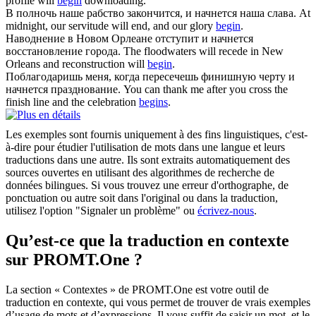
profile will
begin
downloading.
В полночь наше рабство закончится, и
начнется
наша слава.
At
midnight, our servitude will end, and our glory
begin
.
Наводнение в Новом Орлеане отступит и
начнется
восстановление города.
The floodwaters will recede in New
Orleans and reconstruction will
begin
.
Поблагодаришь меня, когда пересечешь финишную черту и
начнется
празднование.
You can thank me after you cross the
finish line and the celebration
begins
.
Les exemples sont fournis uniquement à des fins linguistiques, c'est-
à-dire pour étudier l'utilisation de mots dans une langue et leurs
traductions dans une autre. Ils sont extraits automatiquement des
sources ouvertes en utilisant des algorithmes de recherche de
données bilingues. Si vous trouvez une erreur d'orthographe, de
ponctuation ou autre soit dans l'original ou dans la traduction,
utilisez l'option "Signaler un problème" ou
écrivez-nous
.
Qu’est-ce que la traduction en contexte
sur PROMT.One ?
La section « Contextes » de PROMT.One est votre outil de
traduction en contexte, qui vous permet de trouver de vrais exemples
d’usage de mots et d’expressions. Il vous suffit de saisir un mot, et le