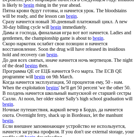
is likely to
begin
rising in the year ahead.
Пятна крови будут готовы, и
начнется
урок.
The bloodstains
will be ready, and the lesson can
begin
.
Сразу
начнется
новый 30-дневный платежный цикл.
A new
30-day billing cycle will
begin
immediately.
Дамы и господа, финальная игра вот вот
начнется
.
Ladies and
gentlemen, the championship game is about to
begin
.
Скоро наркотик ослабит свои позиции и
начнется
восстановление.
Soon the drug will have released its insidious
hold and recovery can
begin
.
До дня всех святых, иначе
начнется
ночь мертвецов.
The night
of the dead
begins
then.
Программа QE от ЕЦБ
начнется
9-го марта.
The ECB QE
programme will
begin
on 9th March.
Когда
начнется
эксплуатация, 50 процентов ему, 50 - нам.
When the exploitation
begins
' he'll get 50 percent 'we the other 50.
В полдень
начнется
школьный выпускной ее старшей сестры
Салли.
At noon, her older sister Sally’s high school graduation will
begin
.
Ночные путешествия, жаркий вечер в Бордо, да
начнется
охота.
Overnight ferry, shack up in Bordeaux, let the manhunt
begin
.
Если внешнее запоминающее устройство не используется,
начнется
загрузка профиля.
If you don't use external storage, your