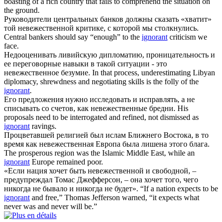
boasting of a rich country that fails to comprehend the situation on
the ground.
Руководители центральных банков должны сказать «хватит»
той
невежественной
критике, с которой мы столкнулись.
Central bankers should say “enough” to the
ignorant
criticism we
face.
Недооценивать ливийскую дипломатию, проницательность и
ее переговорные навыки в такой ситуации - это
невежественное
безумие.
In that process, underestimating Libyan
diplomacy, shrewdness and negotiating skills is the folly of the
ignorant
.
Его предложения нужно исследовать и исправлять, а не
списывать со счетов, как
невежественные
бредни.
His
proposals need to be interrogated and refined, not dismissed as
ignorant
ravings.
Процветавшей религией был ислам Ближнего Востока, в то
время как
невежественная
Европа была лишена этого блага.
The prosperous region was the Islamic Middle East, while an
ignorant
Europe remained poor.
«Если нация хочет быть
невежественной
и свободной, –
предупреждал Томас Джефферсон, – она хочет того, чего
никогда не бывало и никогда не будет».
“If a nation expects to be
ignorant
and free,” Thomas Jefferson warned, “it expects what
never was and never will be.”