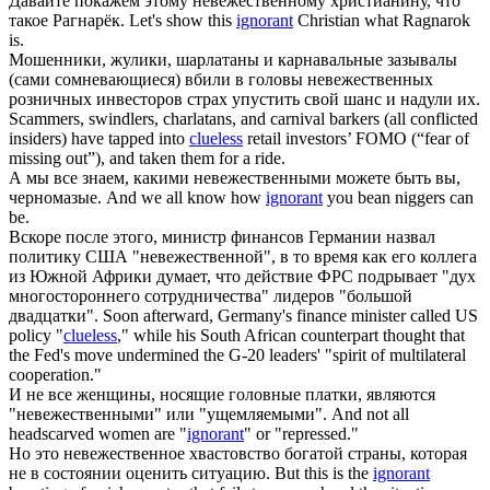
Давайте покажем этому
невежественному
христианину, что
такое Рагнарёк.
Let's show this
ignorant
Christian what Ragnarok
is.
Мошенники, жулики, шарлатаны и карнавальные зазывалы
(сами сомневающиеся) вбили в головы
невежественных
розничных инвесторов страх упустить свой шанс и надули их.
Scammers, swindlers, charlatans, and carnival barkers (all conflicted
insiders) have tapped into
clueless
retail investors’ FOMO (“fear of
missing out”), and taken them for a ride.
А мы все знаем, какими
невежественными
можете быть вы,
черномазые.
And we all know how
ignorant
you bean niggers can
be.
Вскоре после этого, министр финансов Германии назвал
политику США "
невежественной
", в то время как его коллега
из Южной Африки думает, что действие ФРС подрывает "дух
многостороннего сотрудничества" лидеров "большой
двадцатки".
Soon afterward, Germany's finance minister called US
policy "
clueless
," while his South African counterpart thought that
the Fed's move undermined the G-20 leaders' "spirit of multilateral
cooperation."
И не все женщины, носящие головные платки, являются
"
невежественными
" или "ущемляемыми".
And not all
headscarved women are "
ignorant
" or "repressed."
Но это
невежественное
хвастовство богатой страны, которая
не в состоянии оценить ситуацию.
But this is the
ignorant