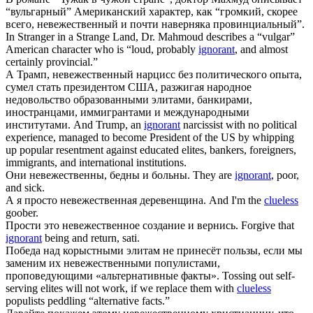
“вульгарный” Американский характер, как “громкий, скорее
всего,
невежественный
и почти наверняка провинциальный”.
In Stranger in a Strange Land, Dr. Mahmoud describes a “vulgar”
American character who is “loud, probably
ignorant
, and almost
certainly provincial.”
А Трамп,
невежественный
нарцисс без политического опыта,
сумел стать президентом США, разжигая народное
недовольство образованными элитами, банкирами,
иностранцами, иммигрантами и международными
институтами.
And Trump, an
ignorant
narcissist with no political
experience, managed to become President of the US by whipping
up popular resentment against educated elites, bankers, foreigners,
immigrants, and international institutions.
Они
невежественны
, бедны и больны.
They are
ignorant
, poor,
and sick.
А я просто
невежественная
деревенщина.
And I'm the
clueless
goober.
Прости это
невежественное
создание и вернись.
Forgive that
ignorant
being and return, sati.
Победа над корыстными элитам не принесёт пользы, если мы
заменим их
невежественными
популистами,
проповедующими «альтернативные факты».
Tossing out self-
serving elites will not work, if we replace them with
clueless
populists peddling “alternative facts.”