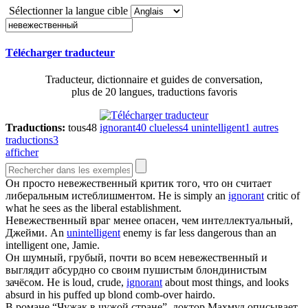
Sélectionner la langue cible
Télécharger traducteur
Traducteur, dictionnaire et guides de conversation,
plus de 20 langues, traductions favoris
Traductions:
tous
48
ignorant
40
clueless
4
unintelligent
1
autres
traductions
3
afficher
Он просто
невежественный
критик того, что он считает
либеральным истеблишментом.
He is simply an
ignorant
critic of
what he sees as the liberal establishment.
Невежественный
враг менее опасен, чем интеллектуальный,
Джейми.
An
unintelligent
enemy is far less dangerous than an
intelligent one, Jamie.
Он шумный, грубый, почти во всем
невежественный
и
выглядит абсурдно со своим пушистым блондинистым
зачёсом.
He is loud, crude,
ignorant
about most things, and looks
absurd in his puffed up blond comb-over hairdo.
В романе “Чужак в чужой стране”, доктор Махмуд описывает