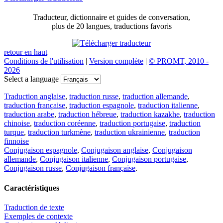
Traducteur, dictionnaire et guides de conversation,
plus de 20 langues, traductions favoris
retour en haut
Conditions de l'utilisation
|
Version complète
|
© PROMT, 2010 -
2026
Select a language
Traduction anglaise
,
traduction russe
,
traduction allemande
,
traduction française
,
traduction espagnole
,
traduction italienne
,
traduction arabe
,
traduction hébreue
,
traduction kazakhe
,
traduction
chinoise
,
traduction coréenne
,
traduction portugaise
,
traduction
turque
,
traduction turkmène
,
traduction ukrainienne
,
traduction
finnoise
Conjugaison espagnole
,
Conjugaison anglaise
,
Conjugaison
allemande
,
Conjugaison italienne
,
Conjugaison portugaise
,
Conjugaison russe
,
Conjugaison française
.
Caractéristiques
Traduction de texte
Exemples de contexte