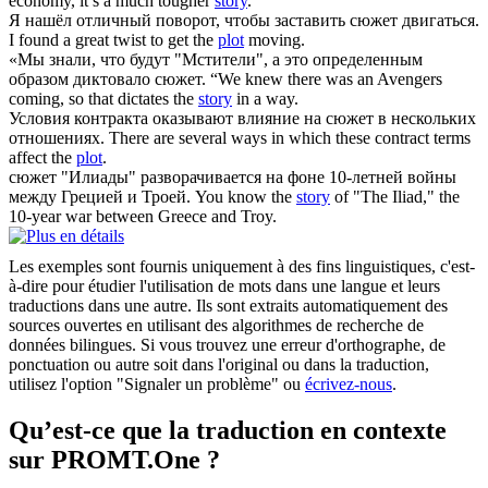
economy, it’s a much tougher
story
.
Я нашёл отличный поворот, чтобы заставить
сюжет
двигаться.
I found a great twist to get the
plot
moving.
«Мы знали, что будут "Мстители", а это определенным
образом диктовало
сюжет
.
“We knew there was an Avengers
coming, so that dictates the
story
in a way.
Условия контракта оказывают влияние на
сюжет
в нескольких
отношениях.
There are several ways in which these contract terms
affect the
plot
.
сюжет
"Илиады" разворачивается на фоне 10-летней войны
между Грецией и Троей.
You know the
story
of "The Iliad," the
10-year war between Greece and Troy.
Les exemples sont fournis uniquement à des fins linguistiques, c'est-
à-dire pour étudier l'utilisation de mots dans une langue et leurs
traductions dans une autre. Ils sont extraits automatiquement des
sources ouvertes en utilisant des algorithmes de recherche de
données bilingues. Si vous trouvez une erreur d'orthographe, de
ponctuation ou autre soit dans l'original ou dans la traduction,
utilisez l'option "Signaler un problème" ou
écrivez-nous
.
Qu’est-ce que la traduction en contexte
sur PROMT.One ?