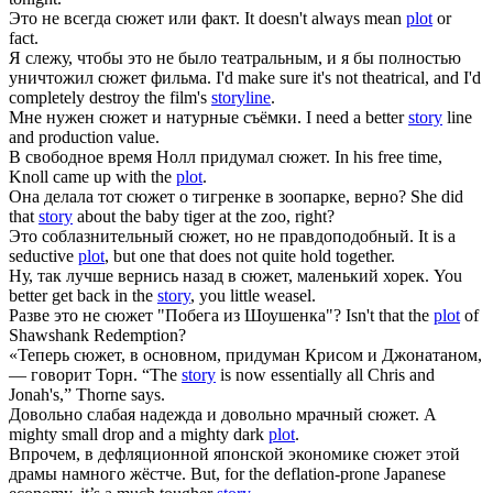
Это не всегда
сюжет
или факт.
It doesn't always mean
plot
or
fact.
Я слежу, чтобы это не было театральным, и я бы полностью
уничтожил
сюжет
фильма.
I'd make sure it's not theatrical, and I'd
completely destroy the film's
storyline
.
Мне нужен
сюжет
и натурные съёмки.
I need a better
story
line
and production value.
В свободное время Нолл придумал
сюжет
.
In his free time,
Knoll came up with the
plot
.
Она делала тот
сюжет
о тигренке в зоопарке, верно?
She did
that
story
about the baby tiger at the zoo, right?
Это соблазнительный
сюжет
, но не правдоподобный.
It is a
seductive
plot
, but one that does not quite hold together.
Ну, так лучше вернись назад в
сюжет
, маленький хорек.
You
better get back in the
story
, you little weasel.
Разве это не
сюжет
"Побега из Шоушенка"?
Isn't that the
plot
of
Shawshank Redemption?
«Теперь
сюжет
, в основном, придуман Крисом и Джонатаном,
— говорит Торн.
“The
story
is now essentially all Chris and
Jonah's,” Thorne says.
Довольно слабая надежда и довольно мрачный
сюжет
.
A
mighty small drop and a mighty dark
plot
.
Впрочем, в дефляционной японской экономике
сюжет
этой
драмы намного жёстче.
But, for the deflation-prone Japanese