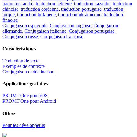
traduction arabe
,
traduction hébreue
,
traduction kazakhe
,
traduction
chinoise
,
traduction coréenne
,
traduction portugaise
,
traduction
turque
,
traduction turkmène
,
traduction ukrainienne
,
traduction
finnoise
Conjugaison espagnole
,
Conjugaison anglaise
,
Conjugaison
allemande
,
Conjugaison italienne
,
Conjugaison portugaise
,
Conjugaison russe
,
Conjugaison française
.
Caractéristiques
Traduction de texte
Exemples de contexte
Conjugaison et déclinaison
Applications gratuites
PROMT.One pour iOS
PROMT.One pour Android
Offres
Pour les développeurs