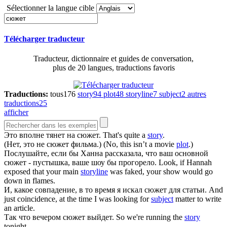
Sélectionner la langue cible
Télécharger traducteur
Traducteur, dictionnaire et guides de conversation,
plus de 20 langues, traductions favoris
Traductions:
tous
176
story
94
plot
48
storyline
7
subject
2
autres
traductions
25
afficher
Это вполне тянет на
сюжет
.
That's quite a
story
.
(Нет, это не
сюжет
фильма.)
(No, this isn’t a movie
plot
.)
Послушайте, если бы Ханна рассказала, что ваш основной
сюжет
- пустышка, ваше шоу бы прогорело.
Look, if Hannah
exposed that your main
storyline
was faked, your show would go
down in flames.
И, какое совпадение, в то время я искал
сюжет
для статьи.
And
just coincidence, at the time I was looking for
subject
matter to write
an article.
Так что вечером
сюжет
выйдет.
So we're running the
story
tonight.