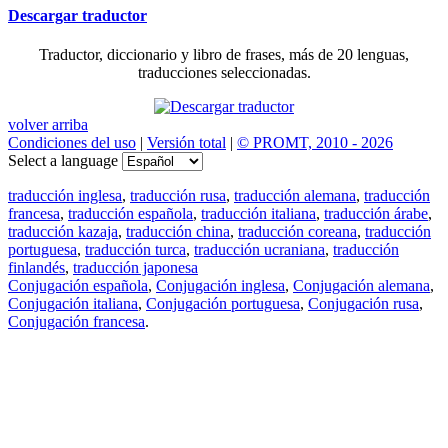
Descargar traductor
Traductor, diccionario y libro de frases, más de 20 lenguas,
traducciones seleccionadas.
volver arriba
Condiciones del uso
|
Versión total
|
© PROMT, 2010 - 2026
Select a language
traducción inglesa
,
traducción rusa
,
traducción alemana
,
traducción
francesa
,
traducción española
,
traducción italiana
,
traducción árabe
,
traducción kazaja
,
traducción china
,
traducción coreana
,
traducción
portuguesa
,
traducción turca
,
traducción ucraniana
,
traducción
finlandés
,
traducción japonesa
Conjugación española
,
Conjugación inglesa
,
Conjugación alemana
,
Conjugación italiana
,
Conjugación portuguesa
,
Conjugación rusa
,
Conjugación francesa
.
Features
Traducción de textos
Ejemplos de contextos
Conjugación y Declinación