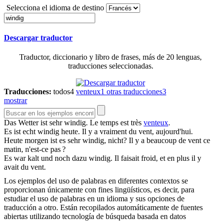
Selecciona el idioma de destino
Descargar traductor
Traductor, diccionario y libro de frases, más de 20 lenguas,
traducciones seleccionadas.
Traducciones:
todos
4
venteux
1
otras traducciones
3
mostrar
Das Wetter ist sehr
windig
.
Le temps est très
venteux
.
Es ist echt
windig
heute.
Il y a vraiment du vent, aujourd'hui.
Heute morgen ist es sehr
windig
, nicht?
Il y a beaucoup de vent ce
matin, n'est-ce pas ?
Es war kalt und noch dazu
windig
.
Il faisait froid, et en plus il y
avait du vent.
Los ejemplos del uso de palabras en diferentes contextos se
proporcionan únicamente con fines lingüísticos, es decir, para
estudiar el uso de palabras en un idioma y sus opciones de
traducción a otro. Están recopilados automáticamente de fuentes
abiertas utilizando tecnología de búsqueda basada en datos