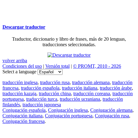
Descargar traductor
Traductor, diccionario y libro de frases, más de 20 lenguas,
traducciones seleccionadas.
volver arriba
Condiciones del uso
|
Versión total
|
© PROMT, 2010 - 2026
Select a language
traducción inglesa
,
traducción rusa
,
traducción alemana
,
traducción
francesa
,
traducción española
,
traducción italiana
,
traducción árabe
,
traducción kazaja
,
traducción china
,
traducción coreana
,
traducción
portuguesa
,
traducción turca
,
traducción ucraniana
,
traducción
finlandés
,
traducción japonesa
Conjugación española
,
Conjugación inglesa
,
Conjugación alemana
,
Conjugación italiana
,
Conjugación portuguesa
,
Conjugación rusa
,
Conjugación francesa
.
Features