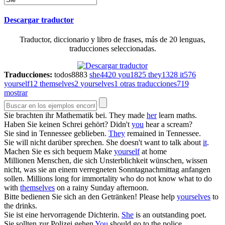
Descargar traductor
Traductor, diccionario y libro de frases, más de 20 lenguas,
traducciones seleccionadas.
Traducciones:
todos
8883
she
4420
you
1825
they
1328
it
576
yourself
12
themselves
2
yourselves
1
otras traducciones
719
mostrar
Sie
brachten ihr Mathematik bei.
They made
her
learn maths.
Haben
Sie
keinen Schrei gehört?
Didn't
you
hear a scream?
Sie
sind in Tennessee geblieben.
They
remained in Tennessee.
Sie
will nicht darüber sprechen.
She doesn't want to talk about
it
.
Machen
Sie
es sich bequem
Make
yourself
at home
Millionen Menschen, die sich Unsterblichkeit wünschen, wissen
nicht, was
sie
an einem verregneten Sonntagnachmittag anfangen
sollen.
Millions long for immortality who do not know what to do
with
themselves
on a rainy Sunday afternoon.
Bitte bedienen
Sie
sich an den Getränken!
Please help
yourselves
to
the drinks.
Sie
ist eine hervorragende Dichterin.
She
is an outstanding poet.
Sie
sollten zur Polizei gehen
You
should go to the police