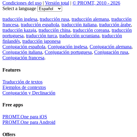
Condiciones del uso
|
Versión total
|
© PROMT, 2010 - 2026
Select a language
traducción inglesa
,
traducción rusa
,
traducción alemana
,
traducción
francesa
,
traducción española
,
traducción italiana
,
traducción árabe
,
traducción kazaja
,
traducción china
,
traducción coreana
,
traducción
portuguesa
,
traducción turca
,
traducción ucraniana
,
traducción
finlandés
,
traducción japonesa
Conjugación española
,
Conjugación inglesa
,
Conjugación alemana
,
Conjugación italiana
,
Conjugación portuguesa
,
Conjugación rusa
,
Conjugación francesa
.
Features
Traducción de textos
Ejemplos de contextos
Conjugación y Declinación
Free apps
PROMT.One para iOS
PROMT.One para Android
Offers