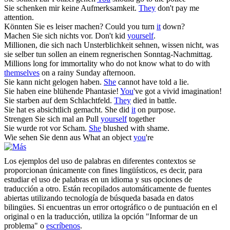
Sie
schenken mir keine Aufmerksamkeit.
They
don't pay me
attention.
Könnten
Sie
es leiser machen?
Could you turn
it
down?
Machen
Sie
sich nichts vor.
Don't kid
yourself
.
Millionen, die sich nach Unsterblichkeit sehnen, wissen nicht, was
sie
selber tun sollen an einem regnerischen Sonntag-Nachmittag.
Millions long for immortality who do not know what to do with
themselves
on a rainy Sunday afternoon.
Sie
kann nicht gelogen haben.
She
cannot have told a lie.
Sie
haben eine blühende Phantasie!
You
've got a vivid imagination!
Sie
starben auf dem Schlachtfeld.
They
died in battle.
Sie
hat es absichtlich gemacht.
She did
it
on purpose.
Strengen
Sie
sich mal an
Pull
yourself
together
Sie
wurde rot vor Scham.
She
blushed with shame.
Wie sehen
Sie
denn aus
What an object
you
're
Los ejemplos del uso de palabras en diferentes contextos se
proporcionan únicamente con fines lingüísticos, es decir, para
estudiar el uso de palabras en un idioma y sus opciones de
traducción a otro. Están recopilados automáticamente de fuentes
abiertas utilizando tecnología de búsqueda basada en datos
bilingües. Si encuentras un error ortográfico o de puntuación en el
original o en la traducción, utiliza la opción "Informar de un
problema" o
escríbenos
.