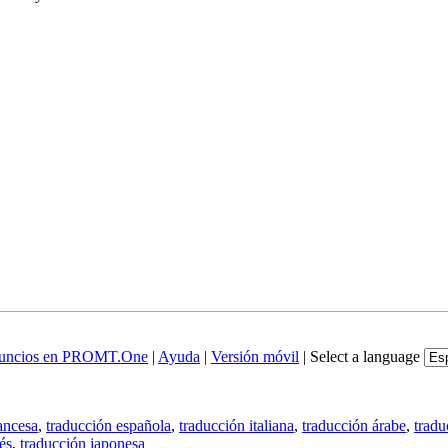
uncios en PROMT.One
|
Ayuda
|
Versión móvil
|
Select a language
ancesa
,
traducción española
,
traducción italiana
,
traducción árabe
,
tradu
és
,
traducción japonesa