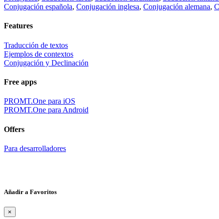
Conjugación española
,
Conjugación inglesa
,
Conjugación alemana
,
C
Features
Traducción de textos
Ejemplos de contextos
Conjugación y Declinación
Free apps
PROMT.One para iOS
PROMT.One para Android
Offers
Para desarrolladores
Añadir a Favoritos
×