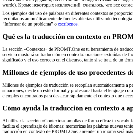
wurde).
Кроме некоторых исключений, считалось, что все сегм
Los ejemplos del uso de palabras en diferentes contextos se proporcion
recopilados automáticamente de fuentes abiertas utilizando tecnología 
"Informar de un problema" o
escríbenos
.
Qué es la traducción en contexto en PRO
La sección «Contextos» de PROMT.One es tu herramienta de traducción 
servicio mostrará su traducción en contexto: oraciones extraídas de f
significado y el uso correcto en el discurso, tanto si se trata de un t
Millones de ejemplos de uso procedentes de
Millones de ejemplos de traducción se recopilan automáticamente a parti
situaciones, desde un estilo formal y profesional hasta el lenguaje co
ejemplos encontrados para destacar rápidamente el contexto que neces
Cómo ayuda la traducción en contexto a a
Al utilizar la sección «Contextos» amplías de forma eficaz tu vocabula
facilita el aprendizaje de idiomas: memorizas las palabras nuevas ten
traducción en contexto de PROMT.One: aprender un idioma será más 