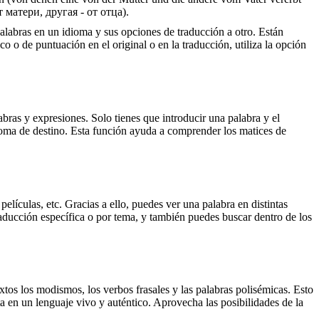
 матери, другая - от отца).
palabras en un idioma y sus opciones de traducción a otro. Están
o o de puntuación en el original o en la traducción, utiliza la opción
ras y expresiones. Solo tienes que introducir una palabra y el
dioma de destino. Esta función ayuda a comprender los matices de
elículas, etc. Gracias a ello, puedes ver una palabra en distintas
traducción específica o por tema, y también puedes buscar dentro de los
xtos los modismos, los verbos frasales y las palabras polisémicas. Esto
a en un lenguaje vivo y auténtico. Aprovecha las posibilidades de la