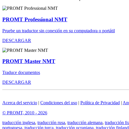
PROMT Professional NMT
Pruebe un traductor sin conexión en su computadora o portátil
DESCARGAR
PROMT Master NMT
Traduce documentos
DESCARGAR
Acerca del servicio
|
Condiciones del uso
|
Política de Privacidad
|
An
© PROMT, 2010 - 2026
traducción inglesa
,
traducción rusa
,
traducción alemana
,
traducción fr
portuguesa
,
traducción turca
,
traducción ucraniana
,
traducción finland