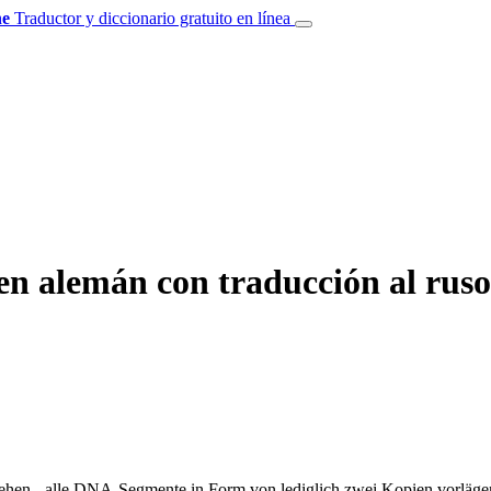
e
Traductor y diccionario gratuito en línea
en alemán con traducción al ruso
ehen - alle DNA-Segmente in Form von lediglich zwei Kopien vorläge