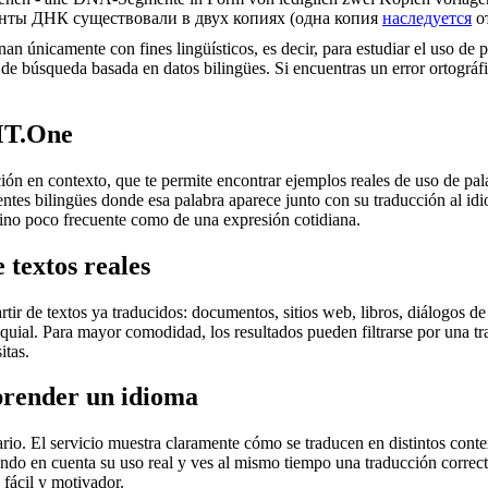
енты ДНК существовали в двух копиях (одна копия
наследуется
от
an únicamente con fines lingüísticos, es decir, para estudiar el uso de 
de búsqueda basada en datos bilingües. Si encuentras un error ortográfic
MT.One
en contexto, que te permite encontrar ejemplos reales de uso de palab
uentes bilingües donde esa palabra aparece junto con su traducción al i
érmino poco frecuente como de una expresión cotidiana.
 textos reales
r de textos ya traducidos: documentos, sitios web, libros, diálogos de p
loquial. Para mayor comodidad, los resultados pueden filtrarse por una 
itas.
prender un idioma
rio. El servicio muestra claramente cómo se traducen en distintos conte
iendo en cuenta su uso real y ves al mismo tiempo una traducción correct
fácil y motivador.