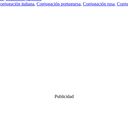
onjugación italiana
,
Conjugación portuguesa
,
Conjugación rusa
,
Conju
Publicidad