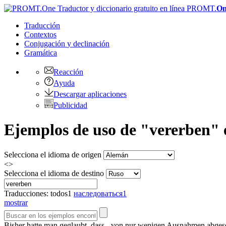
PROMT.
On
Traducción
Contextos
Conjugación
y declinación
Gramática
Reacción
Ayuda
Descargar aplicaciones
Publicidad
Ejemplos de uso de "vererben" 
Selecciona el idioma de origen
<>
Selecciona el idioma de destino
Traducciones:
todos
1
наследоваться
1
mostrar
Bisher hatte man geglaubt, dass - von nur wenigen Ausnahmen abges