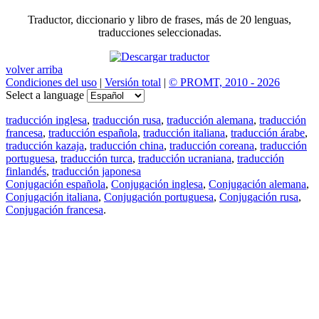
Traductor, diccionario y libro de frases, más de 20 lenguas,
traducciones seleccionadas.
volver arriba
Condiciones del uso
|
Versión total
|
© PROMT, 2010 - 2026
Select a language
traducción inglesa
,
traducción rusa
,
traducción alemana
,
traducción
francesa
,
traducción española
,
traducción italiana
,
traducción árabe
,
traducción kazaja
,
traducción china
,
traducción coreana
,
traducción
portuguesa
,
traducción turca
,
traducción ucraniana
,
traducción
finlandés
,
traducción japonesa
Conjugación española
,
Conjugación inglesa
,
Conjugación alemana
,
Conjugación italiana
,
Conjugación portuguesa
,
Conjugación rusa
,
Conjugación francesa
.
Features
Traducción de textos
Ejemplos de contextos
Conjugación y Declinación