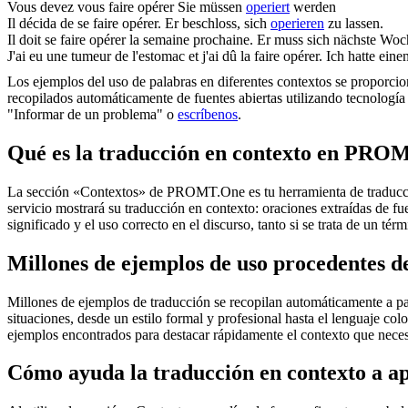
Vous devez vous faire
opérer
Sie müssen
operiert
werden
Il décida de se faire
opérer
.
Er beschloss, sich
operieren
zu lassen.
Il doit se faire
opérer
la semaine prochaine.
Er muss sich nächste Wo
J'ai eu une tumeur de l'estomac et j'ai dû la faire
opérer
.
Ich hatte ei
Los ejemplos del uso de palabras en diferentes contextos se proporcion
recopilados automáticamente de fuentes abiertas utilizando tecnología 
"Informar de un problema" o
escríbenos
.
Qué es la traducción en contexto en PRO
La sección «Contextos» de PROMT.One es tu herramienta de traducción 
servicio mostrará su traducción en contexto: oraciones extraídas de f
significado y el uso correcto en el discurso, tanto si se trata de un t
Millones de ejemplos de uso procedentes de
Millones de ejemplos de traducción se recopilan automáticamente a parti
situaciones, desde un estilo formal y profesional hasta el lenguaje co
ejemplos encontrados para destacar rápidamente el contexto que neces
Cómo ayuda la traducción en contexto a a