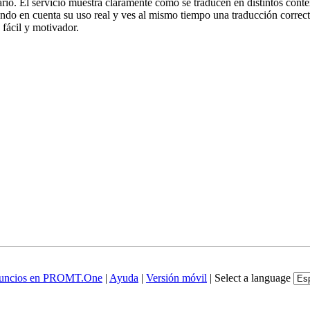
rio. El servicio muestra claramente cómo se traducen en distintos conte
iendo en cuenta su uso real y ves al mismo tiempo una traducción correct
fácil y motivador.
uncios en PROMT.One
|
Ayuda
|
Versión móvil
|
Select a language