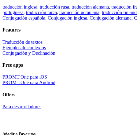
traducción inglesa
,
traducción rusa
,
traducción alemana
,
traducción fr
portuguesa
,
traducción turca
,
traducción ucraniana
,
traducción finland
Conjugación española
,
Conjugación inglesa
,
Conjugación alemana
,
C
Features
Traducción de textos
Ejemplos de contextos
Conjugación y Declinación
Free apps
PROMT.One para iOS
PROMT.One para Android
Offers
Para desarrolladores
Añadir a Favoritos