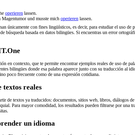
che
operieren
lassen.
nen Magentumor und musste mich
operieren
lassen.
an únicamente con fines lingüísticos, es decir, para estudiar el uso de 
de búsqueda basada en datos bilingües. Si encuentras un error ortográfic
MT.One
en contexto, que te permite encontrar ejemplos reales de uso de palab
uentes bilingües donde esa palabra aparece junto con su traducción al i
érmino poco frecuente como de una expresión cotidiana.
 textos reales
r de textos ya traducidos: documentos, sitios web, libros, diálogos de p
loquial. Para mayor comodidad, los resultados pueden filtrarse por una 
itas.
prender un idioma