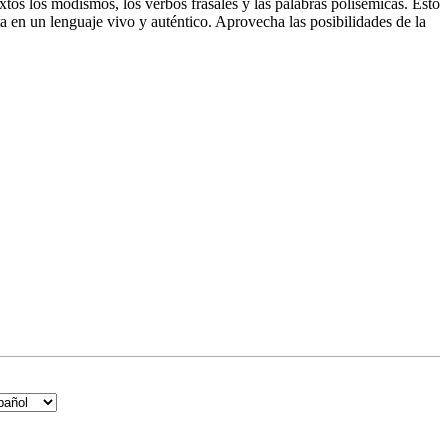
xtos los modismos, los verbos frasales y las palabras polisémicas. Esto
a en un lenguaje vivo y auténtico. Aprovecha las posibilidades de la