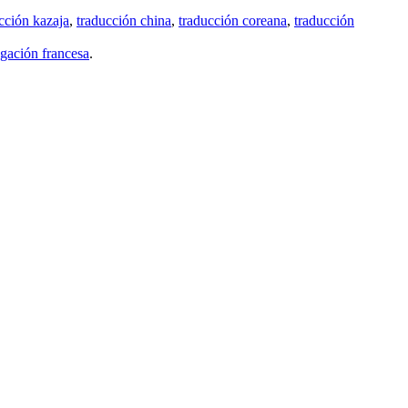
cción kazaja
,
traducción china
,
traducción coreana
,
traducción
gación francesa
.