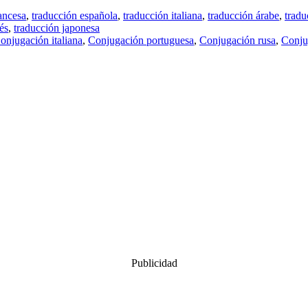
ancesa
,
traducción española
,
traducción italiana
,
traducción árabe
,
tradu
és
,
traducción japonesa
onjugación italiana
,
Conjugación portuguesa
,
Conjugación rusa
,
Conju
Publicidad