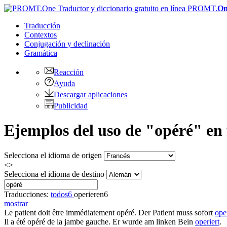
PROMT.
On
Traducción
Contextos
Conjugación
y declinación
Gramática
Reacción
Ayuda
Descargar aplicaciones
Publicidad
Ejemplos del uso de "opéré" en
Selecciona el idioma de origen
<>
Selecciona el idioma de destino
Traducciones:
todos
6
operieren
6
mostrar
Le patient doit être immédiatement
opéré
.
Der Patient muss sofort
oper
Il a été
opéré
de la jambe gauche.
Er wurde am linken Bein
operiert
.