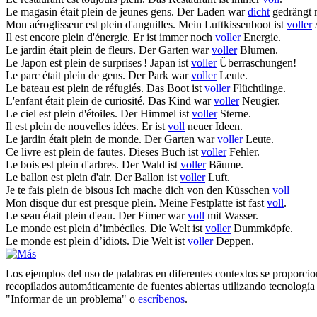
Le magasin était
plein
de jeunes gens.
Der Laden war
dicht
gedrängt 
Mon aéroglisseur est
plein
d'anguilles.
Mein Luftkissenboot ist
voller
Il est encore
plein
d'énergie.
Er ist immer noch
voller
Energie.
Le jardin était
plein
de fleurs.
Der Garten war
voller
Blumen.
Le Japon est
plein
de surprises !
Japan ist
voller
Überraschungen!
Le parc était
plein
de gens.
Der Park war
voller
Leute.
Le bateau est
plein
de réfugiés.
Das Boot ist
voller
Flüchtlinge.
L'enfant était
plein
de curiosité.
Das Kind war
voller
Neugier.
Le ciel est
plein
d'étoiles.
Der Himmel ist
voller
Sterne.
Il est
plein
de nouvelles idées.
Er ist
voll
neuer Ideen.
Le jardin était
plein
de monde.
Der Garten war
voller
Leute.
Ce livre est
plein
de fautes.
Dieses Buch ist
voller
Fehler.
Le bois est
plein
d'arbres.
Der Wald ist
voller
Bäume.
Le ballon est
plein
d'air.
Der Ballon ist
voller
Luft.
Je te fais
plein
de bisous
Ich mache dich von den Küsschen
voll
Mon disque dur est presque
plein
.
Meine Festplatte ist fast
voll
.
Le seau était
plein
d'eau.
Der Eimer war
voll
mit Wasser.
Le monde est
plein
d’imbéciles.
Die Welt ist
voller
Dummköpfe.
Le monde est
plein
d’idiots.
Die Welt ist
voller
Deppen.
Los ejemplos del uso de palabras en diferentes contextos se proporcion
recopilados automáticamente de fuentes abiertas utilizando tecnología 
"Informar de un problema" o
escríbenos
.