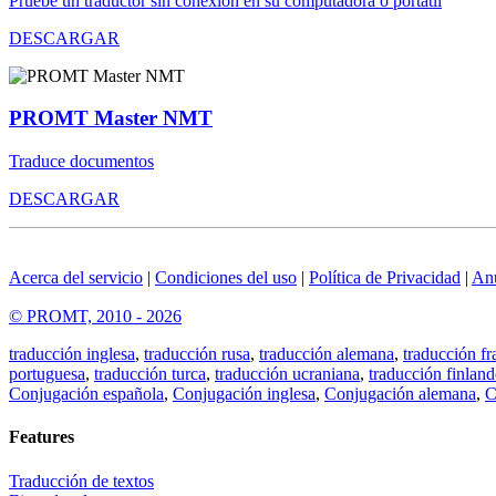
Pruebe un traductor sin conexión en su computadora o portátil
DESCARGAR
PROMT Master NMT
Traduce documentos
DESCARGAR
Acerca del servicio
|
Condiciones del uso
|
Política de Privacidad
|
An
© PROMT, 2010 - 2026
traducción inglesa
,
traducción rusa
,
traducción alemana
,
traducción fr
portuguesa
,
traducción turca
,
traducción ucraniana
,
traducción finland
Conjugación española
,
Conjugación inglesa
,
Conjugación alemana
,
C
Features
Traducción de textos