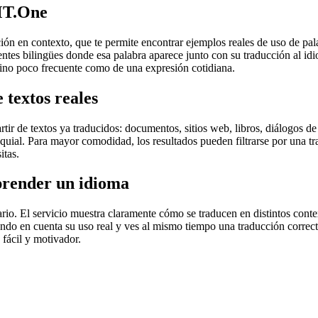
MT.One
en contexto, que te permite encontrar ejemplos reales de uso de palab
uentes bilingües donde esa palabra aparece junto con su traducción al i
érmino poco frecuente como de una expresión cotidiana.
 textos reales
r de textos ya traducidos: documentos, sitios web, libros, diálogos de p
loquial. Para mayor comodidad, los resultados pueden filtrarse por una 
itas.
prender un idioma
rio. El servicio muestra claramente cómo se traducen en distintos conte
iendo en cuenta su uso real y ves al mismo tiempo una traducción correct
fácil y motivador.