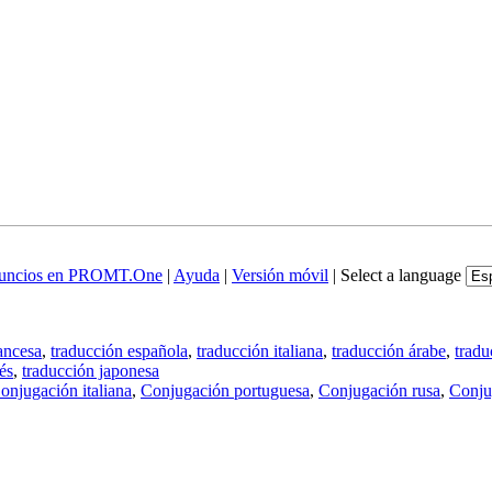
uncios en PROMT.One
|
Ayuda
|
Versión móvil
|
Select a language
ancesa
,
traducción española
,
traducción italiana
,
traducción árabe
,
tradu
és
,
traducción japonesa
onjugación italiana
,
Conjugación portuguesa
,
Conjugación rusa
,
Conju