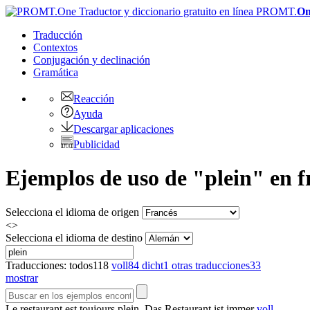
PROMT.
On
Traducción
Contextos
Conjugación
y declinación
Gramática
Reacción
Ayuda
Descargar aplicaciones
Publicidad
Ejemplos de uso de "plein" en f
Selecciona el idioma de origen
<>
Selecciona el idioma de destino
Traducciones:
todos
118
voll
84
dicht
1
otras traducciones
33
mostrar
Le restaurant est toujours
plein
.
Das Restaurant ist immer
voll
.