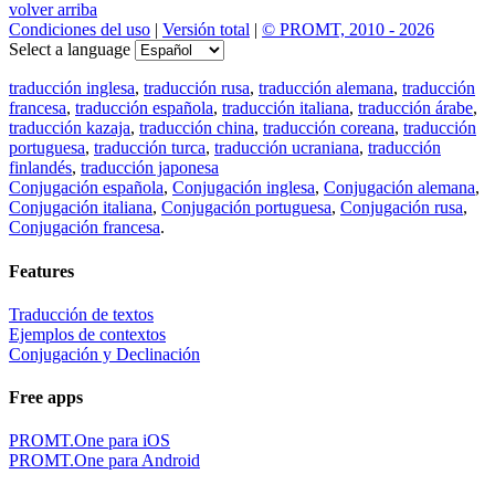
volver arriba
Condiciones del uso
|
Versión total
|
© PROMT, 2010 - 2026
Select a language
traducción inglesa
,
traducción rusa
,
traducción alemana
,
traducción
francesa
,
traducción española
,
traducción italiana
,
traducción árabe
,
traducción kazaja
,
traducción china
,
traducción coreana
,
traducción
portuguesa
,
traducción turca
,
traducción ucraniana
,
traducción
finlandés
,
traducción japonesa
Conjugación española
,
Conjugación inglesa
,
Conjugación alemana
,
Conjugación italiana
,
Conjugación portuguesa
,
Conjugación rusa
,
Conjugación francesa
.
Features
Traducción de textos
Ejemplos de contextos
Conjugación y Declinación
Free apps
PROMT.One para iOS
PROMT.One para Android