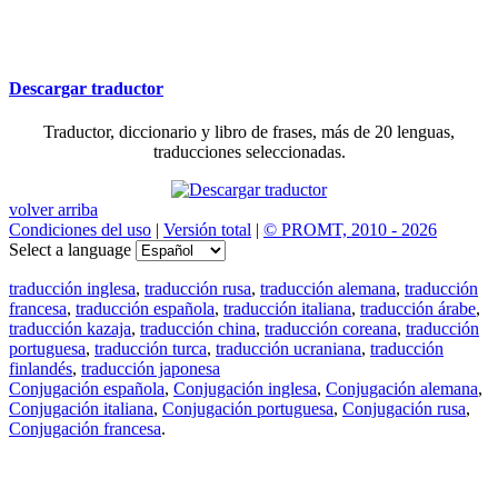
Descargar traductor
Traductor, diccionario y libro de frases, más de 20 lenguas,
traducciones seleccionadas.
volver arriba
Condiciones del uso
|
Versión total
|
© PROMT, 2010 - 2026
Select a language
traducción inglesa
,
traducción rusa
,
traducción alemana
,
traducción
francesa
,
traducción española
,
traducción italiana
,
traducción árabe
,
traducción kazaja
,
traducción china
,
traducción coreana
,
traducción
portuguesa
,
traducción turca
,
traducción ucraniana
,
traducción
finlandés
,
traducción japonesa
Conjugación española
,
Conjugación inglesa
,
Conjugación alemana
,
Conjugación italiana
,
Conjugación portuguesa
,
Conjugación rusa
,
Conjugación francesa
.
Features