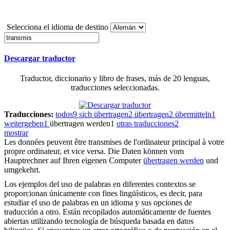
Selecciona el idioma de destino
Descargar traductor
Traductor, diccionario y libro de frases, más de 20 lenguas,
traducciones seleccionadas.
Traducciones:
todos
9
sich übertragen
2
übertragen
2
übermitteln
1
weitergeben
1
übertragen werden
1
otras traducciones
2
mostrar
Les données peuvent être
transmises
de l'ordinateur principal à votre
propre ordinateur, et vice versa.
Die Daten können vom
Hauptrechner auf Ihren eigenen Computer
übertragen werden
und
umgekehrt.
Los ejemplos del uso de palabras en diferentes contextos se
proporcionan únicamente con fines lingüísticos, es decir, para
estudiar el uso de palabras en un idioma y sus opciones de
traducción a otro. Están recopilados automáticamente de fuentes
abiertas utilizando tecnología de búsqueda basada en datos