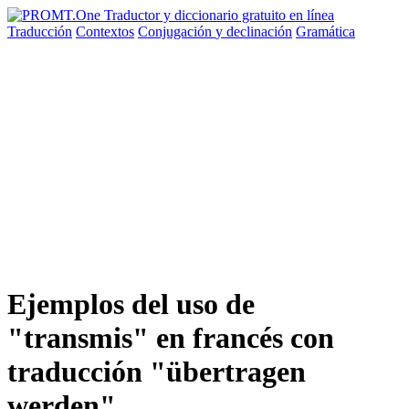
Traducción
Contextos
Conjugación
y declinación
Gramática
Ejemplos del uso de
"transmis" en francés con
traducción "übertragen
werden"