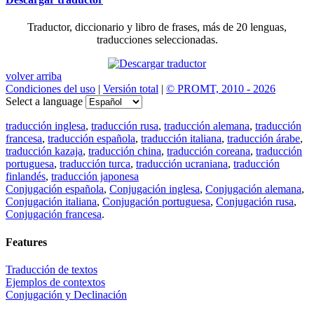
Traductor, diccionario y libro de frases, más de 20 lenguas,
traducciones seleccionadas.
volver arriba
Condiciones del uso
|
Versión total
|
© PROMT, 2010 - 2026
Select a language
traducción inglesa
,
traducción rusa
,
traducción alemana
,
traducción
francesa
,
traducción española
,
traducción italiana
,
traducción árabe
,
traducción kazaja
,
traducción china
,
traducción coreana
,
traducción
portuguesa
,
traducción turca
,
traducción ucraniana
,
traducción
finlandés
,
traducción japonesa
Conjugación española
,
Conjugación inglesa
,
Conjugación alemana
,
Conjugación italiana
,
Conjugación portuguesa
,
Conjugación rusa
,
Conjugación francesa
.
Features
Traducción de textos
Ejemplos de contextos
Conjugación y Declinación