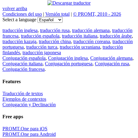
volver arriba
Condiciones del uso
|
Versión total
|
© PROMT, 2010 - 2026
Select a language
traducción inglesa
,
traducción rusa
,
traducción alemana
,
traducción
francesa
,
traducción española
,
traducción italiana
,
traducción árabe
,
traducción kazaja
,
traducción china
,
traducción coreana
,
traducción
portuguesa
,
traducción turca
,
traducción ucraniana
,
traducción
finlandés
,
traducción japonesa
Conjugación española
,
Conjugación inglesa
,
Conjugación alemana
,
Conjugación italiana
,
Conjugación portuguesa
,
Conjugación rusa
,
Conjugación francesa
.
Features
Traducción de textos
Ejemplos de contextos
Conjugación y Declinación
Free apps
PROMT.One para iOS
PROMT.One para Android