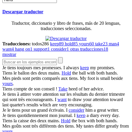
Descargar traductor
Traductor, diccionario y libro de frases, más de 20 lenguas,
traducciones seleccionadas.
Traducciones:
todos
286
keep
89
hold
85
yours
60
take
23
man
4
want
4
hang on
1
support
1
consider
1
otras traducciones
18
mostrar
Je
tiens
toujours mes promesses.
I always
keep
my promises.
Tiens
le ballon des deux mains.
Hold
the ball with both hands.
Mes pieds sont petits comparés aux
tiens
.
My foot is small beside
yours
.
Tiens
compte de son conseil !
Take
heed of her advice.
Je
tiens
à attirer votre attention sur les résultats du dernier trimestre
qui sont très encourageants.
I
want
to draw your attention toward
last quarter's results which are very encouraging.
Je le
tiens
pour un grand écrivain.
I
consider
him a great writer.
Je
tiens
quotidiennement mon journal.
I
keep
a diary every day.
Tiens
la caisse des deux mains.
Hold
the box with both hands.
Mes goûts sont très différents des
tiens
.
My tastes differ greatly from
yours
.