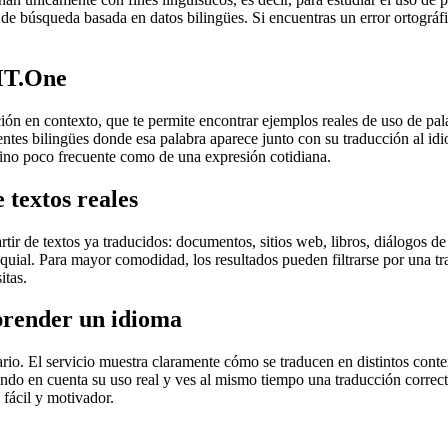
de búsqueda basada en datos bilingües. Si encuentras un error ortográfic
MT.One
en contexto, que te permite encontrar ejemplos reales de uso de palab
uentes bilingües donde esa palabra aparece junto con su traducción al i
érmino poco frecuente como de una expresión cotidiana.
 textos reales
r de textos ya traducidos: documentos, sitios web, libros, diálogos de p
loquial. Para mayor comodidad, los resultados pueden filtrarse por una 
itas.
prender un idioma
rio. El servicio muestra claramente cómo se traducen en distintos conte
iendo en cuenta su uso real y ves al mismo tiempo una traducción correct
fácil y motivador.