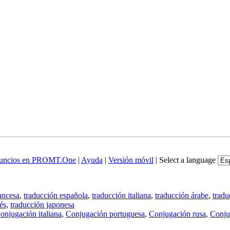
uncios en PROMT.One
|
Ayuda
|
Versión móvil
|
Select a language
ancesa
,
traducción española
,
traducción italiana
,
traducción árabe
,
tradu
és
,
traducción japonesa
onjugación italiana
,
Conjugación portuguesa
,
Conjugación rusa
,
Conju