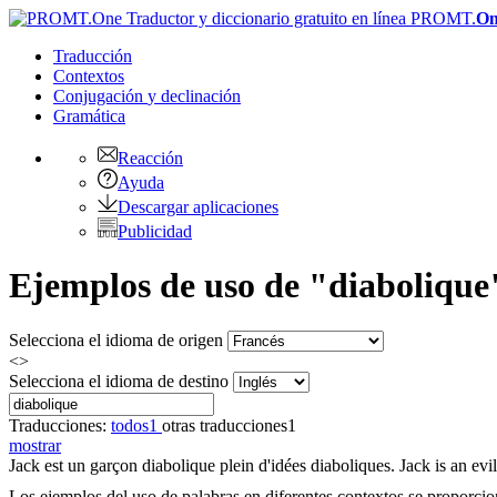
PROMT.
On
Traducción
Contextos
Conjugación
y declinación
Gramática
Reacción
Ayuda
Descargar aplicaciones
Publicidad
Ejemplos de uso de "diabolique"
Selecciona el idioma de origen
<>
Selecciona el idioma de destino
Traducciones:
todos
1
otras traducciones
1
mostrar
Jack est un garçon
diabolique
plein d'idées diaboliques.
Jack is an evil
Los ejemplos del uso de palabras en diferentes contextos se proporcion