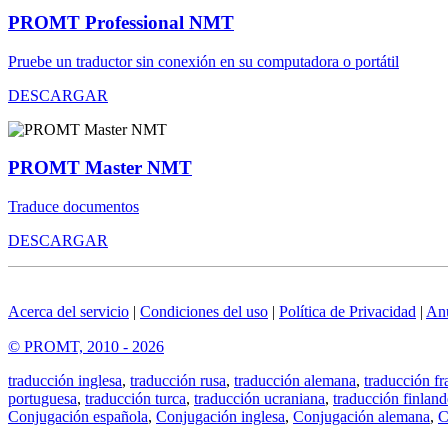
PROMT Professional NMT
Pruebe un traductor sin conexión en su computadora o portátil
DESCARGAR
PROMT Master NMT
Traduce documentos
DESCARGAR
Acerca del servicio
|
Condiciones del uso
|
Política de Privacidad
|
An
© PROMT, 2010 - 2026
traducción inglesa
,
traducción rusa
,
traducción alemana
,
traducción fr
portuguesa
,
traducción turca
,
traducción ucraniana
,
traducción finland
Conjugación española
,
Conjugación inglesa
,
Conjugación alemana
,
C