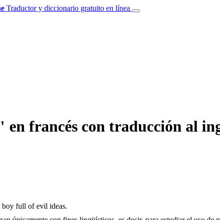
e
Traductor y diccionario gratuito en línea
 en francés con traducción al ing
 boy full of evil ideas.
an únicamente con fines lingüísticos, es decir, para estudiar el uso de 