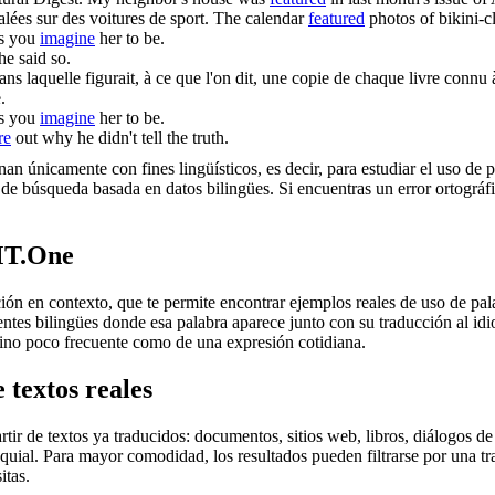
lées sur des voitures de sport.
The calendar
featured
photos of bikini-c
as you
imagine
her to be.
e said so.
dans laquelle
figurait
, à ce que l'on dit, une copie de chaque livre connu 
.
as you
imagine
her to be.
re
out why he didn't tell the truth.
an únicamente con fines lingüísticos, es decir, para estudiar el uso de 
de búsqueda basada en datos bilingües. Si encuentras un error ortográfic
MT.One
en contexto, que te permite encontrar ejemplos reales de uso de palab
uentes bilingües donde esa palabra aparece junto con su traducción al i
érmino poco frecuente como de una expresión cotidiana.
 textos reales
r de textos ya traducidos: documentos, sitios web, libros, diálogos de p
loquial. Para mayor comodidad, los resultados pueden filtrarse por una 
itas.