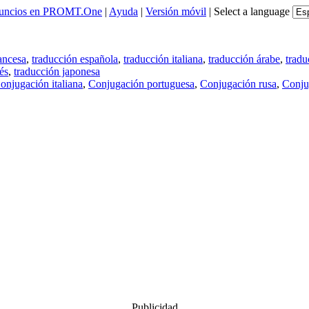
uncios en PROMT.One
|
Ayuda
|
Versión móvil
|
Select a language
ancesa
,
traducción española
,
traducción italiana
,
traducción árabe
,
tradu
és
,
traducción japonesa
onjugación italiana
,
Conjugación portuguesa
,
Conjugación rusa
,
Conju
Publicidad