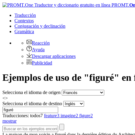
PROMT.
On
Traducción
Contextos
Conjugación
y declinación
Gramática
Reacción
Ayuda
Descargar aplicaciones
Publicidad
Ejemplos de uso de "figuré" en f
Selecciona el idioma de origen
<>
Selecciona el idioma de destino
Traducciones:
todos
7
feature
3
imagine
2
figure
2
mostrar
La maison de mon voisin a
figuré
dans la dernière édition du Architec