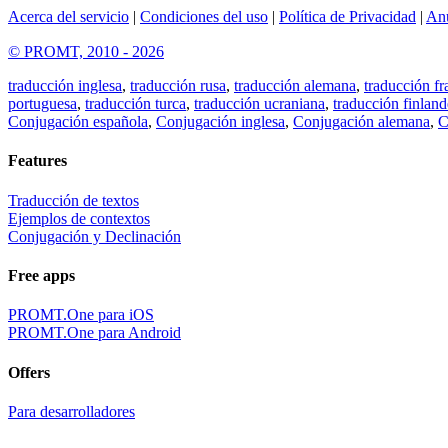
Acerca del servicio
|
Condiciones del uso
|
Política de Privacidad
|
An
© PROMT, 2010 - 2026
traducción inglesa
,
traducción rusa
,
traducción alemana
,
traducción fr
portuguesa
,
traducción turca
,
traducción ucraniana
,
traducción finland
Conjugación española
,
Conjugación inglesa
,
Conjugación alemana
,
C
Features
Traducción de textos
Ejemplos de contextos
Conjugación y Declinación
Free apps
PROMT.One para iOS
PROMT.One para Android
Offers
Para desarrolladores