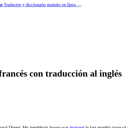
e
Traductor y diccionario gratuito en línea
rancés con traducción al inglés
tural Digest.
My neighbor's house was
featured
in last month's issue of 