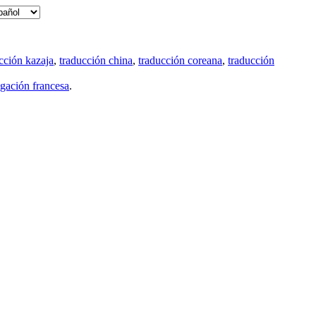
cción kazaja
,
traducción china
,
traducción coreana
,
traducción
gación francesa
.