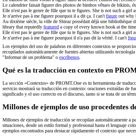
Le calendrier faisait
figurer
des photos de bimbos vêtues de bikinis, éta
Elle n'est pas le genre de fille que tu te
figures
.
She is not such a girl 
Je n'arrive pas à me
figurer
pourquoi il a dit ça.
I can't
figure
out why h
Au dixième siècle, la ville de Shiraz possédait déjà une bibliothèque 
library that reputedly
featured
a copy of every known book at the time
Elle n'est pas le genre de fille que tu
te figures
.
She is not such a girl 
Je n'arrive pas à me
figurer
pourquoi il n'a pas dit la vérité.
I can't
figu
Los ejemplos del uso de palabras en diferentes contextos se proporcion
recopilados automáticamente de fuentes abiertas utilizando tecnología 
"Informar de un problema" o
escríbenos
.
Qué es la traducción en contexto en PRO
La sección «Contextos» de PROMT.One es tu herramienta de traducción 
servicio mostrará su traducción en contexto: oraciones extraídas de f
significado y el uso correcto en el discurso, tanto si se trata de un t
Millones de ejemplos de uso procedentes de
Millones de ejemplos de traducción se recopilan automáticamente a parti
situaciones, desde un estilo formal y profesional hasta el lenguaje co
ejemplos encontrados para destacar rápidamente el contexto que neces