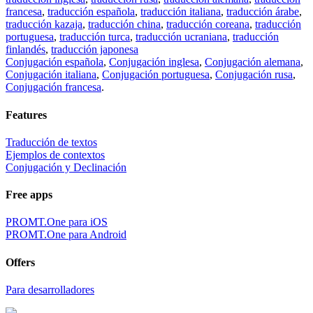
francesa
,
traducción española
,
traducción italiana
,
traducción árabe
,
traducción kazaja
,
traducción china
,
traducción coreana
,
traducción
portuguesa
,
traducción turca
,
traducción ucraniana
,
traducción
finlandés
,
traducción japonesa
Conjugación española
,
Conjugación inglesa
,
Conjugación alemana
,
Conjugación italiana
,
Conjugación portuguesa
,
Conjugación rusa
,
Conjugación francesa
.
Features
Traducción de textos
Ejemplos de contextos
Conjugación y Declinación
Free apps
PROMT.One para iOS
PROMT.One para Android
Offers
Para desarrolladores