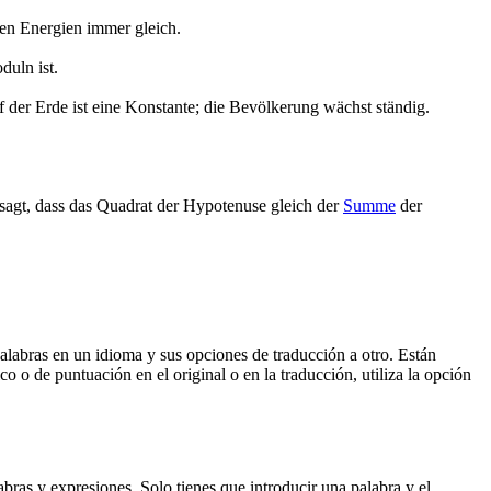
nen Energien immer gleich.
duln ist.
f der Erde ist eine Konstante; die Bevölkerung wächst ständig.
sagt, dass das Quadrat der Hypotenuse gleich der
Summe
der
palabras en un idioma y sus opciones de traducción a otro. Están
o o de puntuación en el original o en la traducción, utiliza la opción
ras y expresiones. Solo tienes que introducir una palabra y el