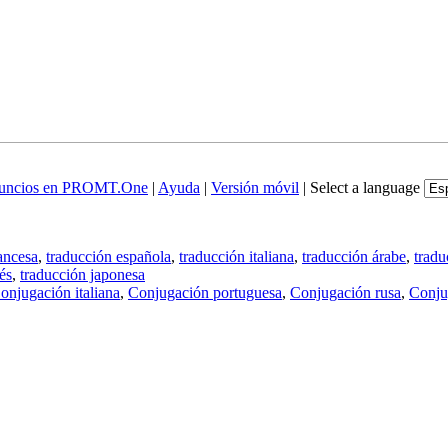
uncios en PROMT.One
|
Ayuda
|
Versión móvil
|
Select a language
ancesa
,
traducción española
,
traducción italiana
,
traducción árabe
,
tradu
és
,
traducción japonesa
onjugación italiana
,
Conjugación portuguesa
,
Conjugación rusa
,
Conju