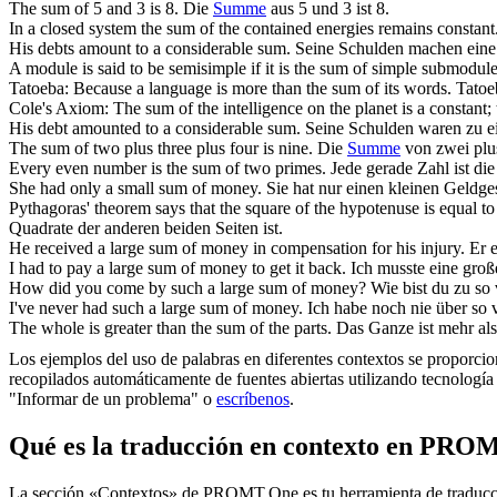
The
sum
of 5 and 3 is 8.
Die
Summe
aus 5 und 3 ist 8.
In a closed system the
sum
of the contained energies remains constant
His debts amount to a considerable
sum
.
Seine Schulden machen eine 
A module is said to be semisimple if it is the
sum
of simple submodule
Tatoeba: Because a language is more than the
sum
of its words.
Tatoe
Cole's Axiom: The
sum
of the intelligence on the planet is a constant
His debt amounted to a considerable
sum
.
Seine Schulden waren zu ei
The
sum
of two plus three plus four is nine.
Die
Summe
von zwei plus 
Every even number is the
sum
of two primes.
Jede gerade Zahl ist di
She had only a small
sum
of money.
Sie hat nur einen kleinen Geldge
Pythagoras' theorem says that the square of the hypotenuse is equal to
Quadrate der anderen beiden Seiten ist.
He received a large
sum
of money in compensation for his injury.
Er e
I had to pay a large
sum
of money to get it back.
Ich musste eine gro
How did you come by such a large
sum
of money?
Wie bist du zu so
I've never had such a large
sum
of money.
Ich habe noch nie über so v
The whole is greater than the
sum
of the parts.
Das Ganze ist mehr al
Los ejemplos del uso de palabras en diferentes contextos se proporcion
recopilados automáticamente de fuentes abiertas utilizando tecnología 
"Informar de un problema" o
escríbenos
.
Qué es la traducción en contexto en PRO
La sección «Contextos» de PROMT.One es tu herramienta de traducción 