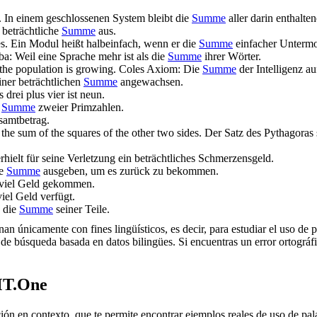
.
In einem geschlossenen System bleibt die
Summe
aller darin enthalte
beträchtliche
Summe
aus.
s.
Ein Modul heißt halbeinfach, wenn er die
Summe
einfacher Untermo
ba: Weil eine Sprache mehr ist als die
Summe
ihrer Wörter.
; the population is growing.
Coles Axiom: Die
Summe
der Intelligenz au
ner beträchtlichen
Summe
angewachsen.
drei plus vier ist neun.
e
Summe
zweier Primzahlen.
samtbetrag.
 the
sum
of the squares of the other two sides.
Der Satz des Pythagoras 
rhielt für seine Verletzung ein beträchtliches Schmerzensgeld.
ße
Summe
ausgeben, um es zurück zu bekommen.
 viel Geld gekommen.
iel Geld verfügt.
s die
Summe
seiner Teile.
an únicamente con fines lingüísticos, es decir, para estudiar el uso de 
de búsqueda basada en datos bilingües. Si encuentras un error ortográfic
MT.One
en contexto, que te permite encontrar ejemplos reales de uso de palab