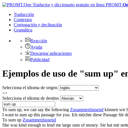
PROMT.
On
Traducción
Contextos
Conjugación
y declinación
Gramática
Reacción
Ayuda
Descargar aplicaciones
Publicidad
Ejemplos de uso de "sum up" en
Selecciona el idioma de origen
<>
Selecciona el idioma de destino
To
sum up
, we can say the following
Zusammenfassend
können wir f
I want to
sum up
this passage for you.
Ich möchte diese Passage für 
To
sum up
Zusammenfassend
She was kind enough to lend me large
sum
of money.
Sie hat mir net