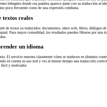
uentes bilingües donde esa palabra aparece junto con su traducción al i
érmino poco frecuente como de una expresión cotidiana.
 textos reales
r de textos ya traducidos: documentos, sitios web, libros, diálogos de p
loquial. Para mayor comodidad, los resultados pueden filtrarse por una 
itas.
prender un idioma
rio. El servicio muestra claramente cómo se traducen en distintos conte
iendo en cuenta su uso real y ves al mismo tiempo una traducción correct
fácil y motivador.