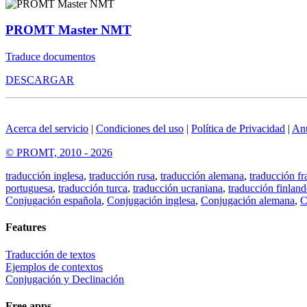
PROMT Master NMT
Traduce documentos
DESCARGAR
Acerca del servicio
|
Condiciones del uso
|
Política de Privacidad
|
An
© PROMT, 2010 - 2026
traducción inglesa
,
traducción rusa
,
traducción alemana
,
traducción fr
portuguesa
,
traducción turca
,
traducción ucraniana
,
traducción finland
Conjugación española
,
Conjugación inglesa
,
Conjugación alemana
,
C
Features
Traducción de textos
Ejemplos de contextos
Conjugación y Declinación
Free apps