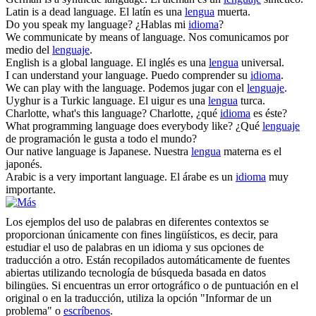
Latin is a dead
language
.
El latín es una
lengua
muerta.
Do you speak my
language
?
¿Hablas mi
idioma
?
We communicate by means of
language
.
Nos comunicamos por
medio del
lenguaje
.
English is a global
language
.
El inglés es una
lengua
universal.
I can understand your
language
.
Puedo comprender su
idioma
.
We can play with the
language
.
Podemos jugar con el
lenguaje
.
Uyghur is a Turkic
language
.
El uigur es una
lengua
turca.
Charlotte, what's this
language
?
Charlotte, ¿qué
idioma
es éste?
What programming
language
does everybody like?
¿Qué
lenguaje
de programación le gusta a todo el mundo?
Our native
language
is Japanese.
Nuestra
lengua
materna es el
japonés.
Arabic is a very important
language
.
El árabe es un
idioma
muy
importante.
Los ejemplos del uso de palabras en diferentes contextos se
proporcionan únicamente con fines lingüísticos, es decir, para
estudiar el uso de palabras en un idioma y sus opciones de
traducción a otro. Están recopilados automáticamente de fuentes
abiertas utilizando tecnología de búsqueda basada en datos
bilingües. Si encuentras un error ortográfico o de puntuación en el
original o en la traducción, utiliza la opción "Informar de un
problema" o
escríbenos
.