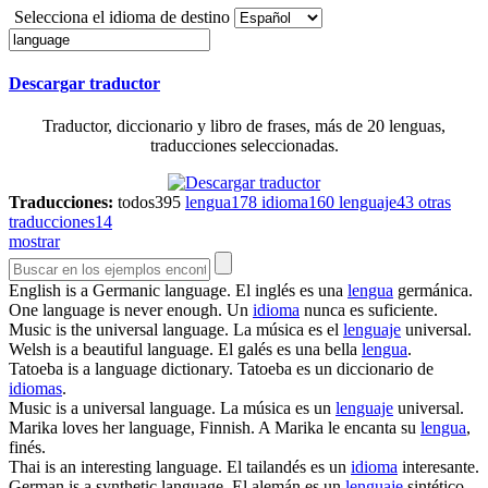
Selecciona el idioma de destino
Descargar traductor
Traductor, diccionario y libro de frases, más de 20 lenguas,
traducciones seleccionadas.
Traducciones:
todos
395
lengua
178
idioma
160
lenguaje
43
otras
traducciones
14
mostrar
English is a Germanic
language
.
El inglés es una
lengua
germánica.
One
language
is never enough.
Un
idioma
nunca es suficiente.
Music is the universal
language
.
La música es el
lenguaje
universal.
Welsh is a beautiful
language
.
El galés es una bella
lengua
.
Tatoeba is a
language
dictionary.
Tatoeba es un diccionario de
idiomas
.
Music is a universal
language
.
La música es un
lenguaje
universal.
Marika loves her
language
, Finnish.
A Marika le encanta su
lengua
,
finés.
Thai is an interesting
language
.
El tailandés es un
idioma
interesante.
German is a synthetic
language
.
El alemán es un
lenguaje
sintético.