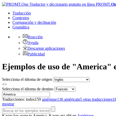
PROMT.
On
Traducción
Contextos
Conjugación
y declinación
Gramática
Reacción
Ayuda
Descargar aplicaciones
Publicidad
Ejemplos de uso de "America" en
Selecciona el idioma de origen
<>
Selecciona el idioma de destino
Traducciones:
todos
159
amérique
136
américain
5
otras traducciones
1
mostrar
Kaoru has gone to
America
.
Kaoru est allé en
Amérique
.