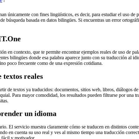
e
?
an únicamente con fines lingüísticos, es decir, para estudiar el uso de 
de búsqueda basada en datos bilingües. Si encuentras un error ortográfic
MT.One
en contexto, que te permite encontrar ejemplos reales de uso de palab
uentes bilingües donde esa palabra aparece junto con su traducción al i
érmino poco frecuente como de una expresión cotidiana.
 textos reales
r de textos ya traducidos: documentos, sitios web, libros, diálogos de p
loquial. Para mayor comodidad, los resultados pueden filtrarse por una 
itas.
prender un idioma
rio. El servicio muestra claramente cómo se traducen en distintos conte
iendo en cuenta su uso real y ves al mismo tiempo una traducción correct
fácil y motivador.