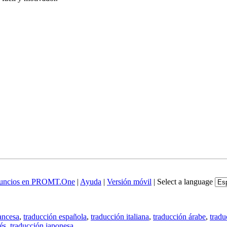
uncios en PROMT.One
|
Ayuda
|
Versión móvil
|
Select a language
ancesa
,
traducción española
,
traducción italiana
,
traducción árabe
,
tradu
és
,
traducción japonesa