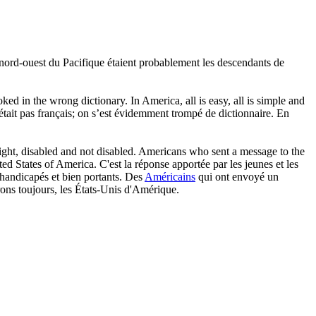
nord-ouest du Pacifique étaient probablement les descendants de
oked in the wrong dictionary. In
America
, all is easy, all is simple and
était pas français; on s’est évidemment trompé de dictionnaire. En
ight, disabled and not disabled. Americans who sent a message to the
ted States of
America
.
C'est la réponse apportée par les jeunes et les
 handicapés et bien portants. Des
Américains
qui ont envoyé un
ons toujours, les États-Unis d'Amérique.