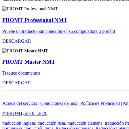
PROMT Professional NMT
Pruebe un traductor sin conexión en su computadora o portátil
DESCARGAR
PROMT Master NMT
Traduce documentos
DESCARGAR
Acerca del servicio
|
Condiciones del uso
|
Política de Privacidad
|
An
© PROMT, 2010 - 2026
traducción inglesa
,
traducción rusa
,
traducción alemana
,
traducción fr
portuguesa
,
traducción turca
,
traducción ucraniana
,
traducción finland