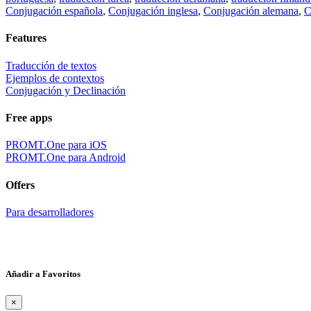
Conjugación española
,
Conjugación inglesa
,
Conjugación alemana
,
C
Features
Traducción de textos
Ejemplos de contextos
Conjugación y Declinación
Free apps
PROMT.One para iOS
PROMT.One para Android
Offers
Para desarrolladores
Añadir a Favoritos
×