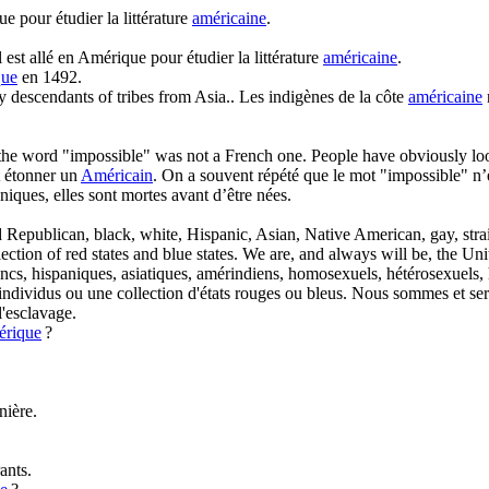
ue pour étudier la littérature
américaine
.
l est allé en Amérique pour étudier la littérature
américaine
.
que
en 1492.
 descendants of tribes from Asia..
Les indigènes de la côte
américaine
t the word "impossible" was not a French one. People have obviously lo
t étonner un
Américain
. On a souvent répété que le mot "impossible" n’
aniques, elles sont mortes avant d’être nées.
 Republican, black, white, Hispanic, Asian, Native American, gay, stra
lection of red states and blue states. We are, and always will be, the Uni
lancs, hispaniques, asiatiques, amérindiens, homosexuels, hétérosexuels,
individus ou une collection d'états rouges ou bleus. Nous sommes et ser
l'esclavage.
rique
?
nière.
ants.