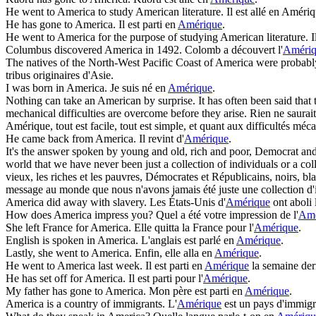
He went to
America
to study American literature.
Il est allé en Amériq
He has gone to
America
.
Il est parti en
Amérique
.
He went to
America
for the purpose of studying American literature.
I
Columbus discovered
America
in 1492.
Colomb a découvert l'
Améri
The natives of the North-West Pacific Coast of
America
were probably
tribus originaires d'Asie.
I was born in
America
.
Je suis né en
Amérique
.
Nothing can take an American by surprise. It has often been said tha
mechanical difficulties are overcome before they arise.
Rien ne saurai
Amérique, tout est facile, tout est simple, et quant aux difficultés méc
He came back from
America
.
Il revint d'
Amérique
.
It's the answer spoken by young and old, rich and poor, Democrat and
world that we have never been just a collection of individuals or a col
vieux, les riches et les pauvres, Démocrates et Républicains, noirs, b
message au monde que nous n'avons jamais été juste une collection d'
America
did away with slavery.
Les États-Unis d'
Amérique
ont aboli 
How does
America
impress you?
Quel a été votre impression de l'
Amé
She left France for
America
.
Elle quitta la France pour l'
Amérique
.
English is spoken in
America
.
L'anglais est parlé en
Amérique
.
Lastly, she went to
America
.
Enfin, elle alla en
Amérique
.
He went to
America
last week.
Il est parti en
Amérique
la semaine der
He has set off for
America
.
Il est parti pour l'
Amérique
.
My father has gone to
America
.
Mon père est parti en
Amérique
.
America
is a country of immigrants.
L'
Amérique
est un pays d'immigr