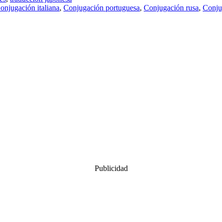
onjugación italiana
,
Conjugación portuguesa
,
Conjugación rusa
,
Conju
Publicidad