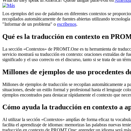
What do they speak in
America
?
Quelle langue parle-t-on en
Amériqu
Los ejemplos del uso de palabras en diferentes contextos se proporcion
recopilados automáticamente de fuentes abiertas utilizando tecnología 
"Informar de un problema" o
escríbenos
.
Qué es la traducción en contexto en PRO
La sección «Contextos» de PROMT.One es tu herramienta de traducción 
servicio mostrará su traducción en contexto: oraciones extraídas de f
significado y el uso correcto en el discurso, tanto si se trata de un t
Millones de ejemplos de uso procedentes de
Millones de ejemplos de traducción se recopilan automáticamente a parti
situaciones, desde un estilo formal y profesional hasta el lenguaje co
ejemplos encontrados para destacar rápidamente el contexto que neces
Cómo ayuda la traducción en contexto a a
Al utilizar la sección «Contextos» amplías de forma eficaz tu vocabula
facilita el aprendizaje de idiomas: memorizas las palabras nuevas ten
traducción en contexto de PROMT.One: aprender un idioma será más 