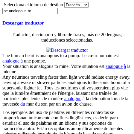
Selecciona el idioma de destino
Descargar traductor
Traductor, diccionario y libro de frases, más de 20 lenguas,
traducciones seleccionadas.
The human heart is
analogous to
a pump.
Le cœur humain est
analogue
à
une pompe.
Your situation is
analogous to
mine.
Votre situation est
analogue
à
la
mienne.
Any neutrinos traveling faster than light would radiate energy away,
leaving a wake of slower particles
analogous to
the sonic boom of a
supersonic fighter jet.
Tous les neutrinos qui voyageraient plus vite
que la lumière émettraient de l'énergie, laissant une traînée de
particules plus lentes de manière
analogue
à la détonation lors de la
traversée
du
mur du son par un avion de chasse.
Los ejemplos del uso de palabras en diferentes contextos se
proporcionan únicamente con fines lingüísticos, es decir, para
estudiar el uso de palabras en un idioma y sus opciones de
traducción a otro. Están recopilados automáticamente de fuentes
abiertas utilizando tecnología de búsqueda basada en datos