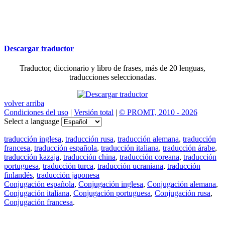
Descargar traductor
Traductor, diccionario y libro de frases, más de 20 lenguas,
traducciones seleccionadas.
volver arriba
Condiciones del uso
|
Versión total
|
© PROMT, 2010 - 2026
Select a language
traducción inglesa
,
traducción rusa
,
traducción alemana
,
traducción
francesa
,
traducción española
,
traducción italiana
,
traducción árabe
,
traducción kazaja
,
traducción china
,
traducción coreana
,
traducción
portuguesa
,
traducción turca
,
traducción ucraniana
,
traducción
finlandés
,
traducción japonesa
Conjugación española
,
Conjugación inglesa
,
Conjugación alemana
,
Conjugación italiana
,
Conjugación portuguesa
,
Conjugación rusa
,
Conjugación francesa
.
Features