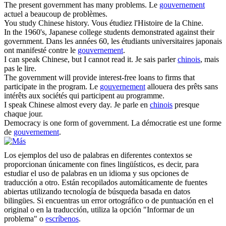
The present
government
has many problems.
Le
gouvernement
actuel a beaucoup de problèmes.
You study
Chinese
history.
Vous étudiez l'Histoire de la Chine.
In the 1960's, Japanese college students demonstrated against their
government
.
Dans les années 60, les étudiants universitaires japonais
ont manifesté contre le
gouvernement
.
I can speak
Chinese
, but I cannot read it.
Je sais parler
chinois
, mais
pas le lire.
The
government
will provide interest-free loans to firms that
participate in the program.
Le
gouvernement
allouera des prêts sans
intérêts aux sociétés qui participent au programme.
I speak
Chinese
almost every day.
Je parle en
chinois
presque
chaque jour.
Democracy is one form of
government
.
La démocratie est une forme
de
gouvernement
.
Los ejemplos del uso de palabras en diferentes contextos se
proporcionan únicamente con fines lingüísticos, es decir, para
estudiar el uso de palabras en un idioma y sus opciones de
traducción a otro. Están recopilados automáticamente de fuentes
abiertas utilizando tecnología de búsqueda basada en datos
bilingües. Si encuentras un error ortográfico o de puntuación en el
original o en la traducción, utiliza la opción "Informar de un
problema" o
escríbenos
.