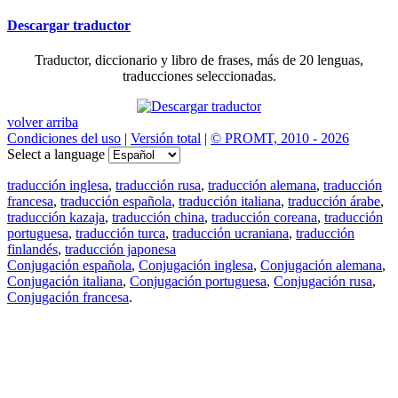
Descargar traductor
Traductor, diccionario y libro de frases, más de 20 lenguas,
traducciones seleccionadas.
volver arriba
Condiciones del uso
|
Versión total
|
© PROMT, 2010 - 2026
Select a language
traducción inglesa
,
traducción rusa
,
traducción alemana
,
traducción
francesa
,
traducción española
,
traducción italiana
,
traducción árabe
,
traducción kazaja
,
traducción china
,
traducción coreana
,
traducción
portuguesa
,
traducción turca
,
traducción ucraniana
,
traducción
finlandés
,
traducción japonesa
Conjugación española
,
Conjugación inglesa
,
Conjugación alemana
,
Conjugación italiana
,
Conjugación portuguesa
,
Conjugación rusa
,
Conjugación francesa
.
Features
Traducción de textos
Ejemplos de contextos