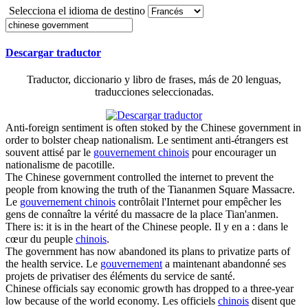
Selecciona el idioma de destino
Descargar traductor
Traductor, diccionario y libro de frases, más de 20 lenguas,
traducciones seleccionadas.
Anti-foreign sentiment is often stoked by the
Chinese government
in
order to bolster cheap nationalism.
Le sentiment anti-étrangers est
souvent attisé par le
gouvernement chinois
pour encourager un
nationalisme de pacotille.
The
Chinese government
controlled the internet to prevent the
people from knowing the truth of the Tiananmen Square Massacre.
Le
gouvernement chinois
contrôlait l'Internet pour empêcher les
gens de connaître la vérité du massacre de la place Tian'anmen.
There is: it is in the heart of the
Chinese
people.
Il y en a : dans le
cœur du peuple
chinois
.
The
government
has now abandoned its plans to privatize parts of
the health service.
Le
gouvernement
a maintenant abandonné ses
projets de privatiser des éléments du service de santé.
Chinese
officials say economic growth has dropped to a three-year
low because of the world economy.
Les officiels
chinois
disent que