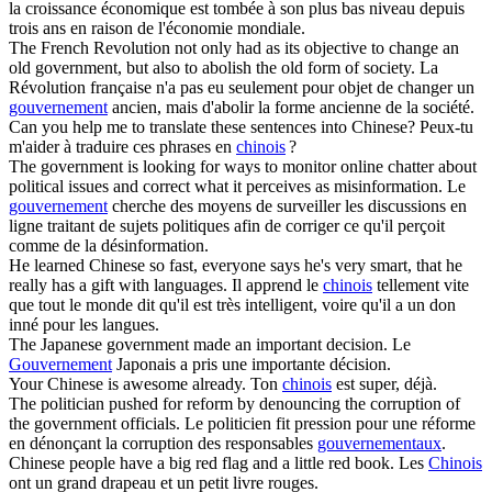
la croissance économique est tombée à son plus bas niveau depuis
trois ans en raison de l'économie mondiale.
The French Revolution not only had as its objective to change an
old
government
, but also to abolish the old form of society.
La
Révolution française n'a pas eu seulement pour objet de changer un
gouvernement
ancien, mais d'abolir la forme ancienne de la société.
Can you help me to translate these sentences into
Chinese
?
Peux-tu
m'aider à traduire ces phrases en
chinois
?
The
government
is looking for ways to monitor online chatter about
political issues and correct what it perceives as misinformation.
Le
gouvernement
cherche des moyens de surveiller les discussions en
ligne traitant de sujets politiques afin de corriger ce qu'il perçoit
comme de la désinformation.
He learned
Chinese
so fast, everyone says he's very smart, that he
really has a gift with languages.
Il apprend le
chinois
tellement vite
que tout le monde dit qu'il est très intelligent, voire qu'il a un don
inné pour les langues.
The Japanese
government
made an important decision.
Le
Gouvernement
Japonais a pris une importante décision.
Your
Chinese
is awesome already.
Ton
chinois
est super, déjà.
The politician pushed for reform by denouncing the corruption of
the
government
officials.
Le politicien fit pression pour une réforme
en dénonçant la corruption des responsables
gouvernementaux
.
Chinese
people have a big red flag and a little red book.
Les
Chinois
ont un grand drapeau et un petit livre rouges.