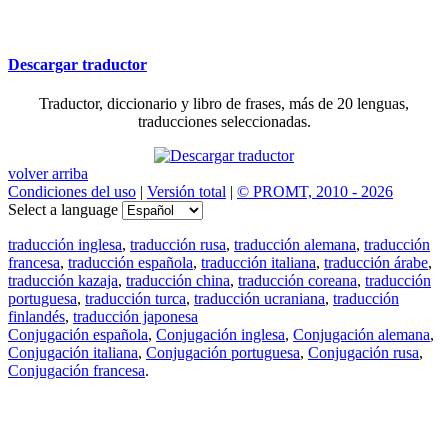
Descargar traductor
Traductor, diccionario y libro de frases, más de 20 lenguas,
traducciones seleccionadas.
volver arriba
Condiciones del uso
|
Versión total
|
© PROMT, 2010 - 2026
Select a language
traducción inglesa
,
traducción rusa
,
traducción alemana
,
traducción
francesa
,
traducción española
,
traducción italiana
,
traducción árabe
,
traducción kazaja
,
traducción china
,
traducción coreana
,
traducción
portuguesa
,
traducción turca
,
traducción ucraniana
,
traducción
finlandés
,
traducción japonesa
Conjugación española
,
Conjugación inglesa
,
Conjugación alemana
,
Conjugación italiana
,
Conjugación portuguesa
,
Conjugación rusa
,
Conjugación francesa
.
Features