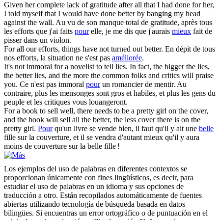
Given her complete lack of gratitude after all that I had done
for
her,
I told myself that I would have done
better
by banging my head
against the wall.
Au vu de son manque total de gratitude, après tous
les efforts que j'ai faits
pour
elle, je me dis que j'aurais
mieux
fait de
pisser dans un violon.
For
all our efforts, things have not turned out
better
.
En dépit de tous
nos efforts, la situation ne s'est pas
améliorée
.
It's not immoral
for
a novelist to tell lies. In fact, the bigger the lies,
the
better
lies, and the more the common folks and critics will praise
you.
Ce n'est pas immoral
pour
un romancier de mentir. Au
contraire, plus les mensonges sont gros et habiles, et plus les gens du
peuple et les critiques vous louangeront.
For
a book to sell well, there needs to be a pretty girl on the cover,
and the book will sell all the
better
, the less cover there is on the
pretty girl.
Pour
qu'un livre se vende bien, il faut qu'il y ait une
belle
fille sur la couverture, et il se vendra d'autant mieux qu'il y aura
moins de couverture sur la belle fille !
Los ejemplos del uso de palabras en diferentes contextos se
proporcionan únicamente con fines lingüísticos, es decir, para
estudiar el uso de palabras en un idioma y sus opciones de
traducción a otro. Están recopilados automáticamente de fuentes
abiertas utilizando tecnología de búsqueda basada en datos
bilingües. Si encuentras un error ortográfico o de puntuación en el