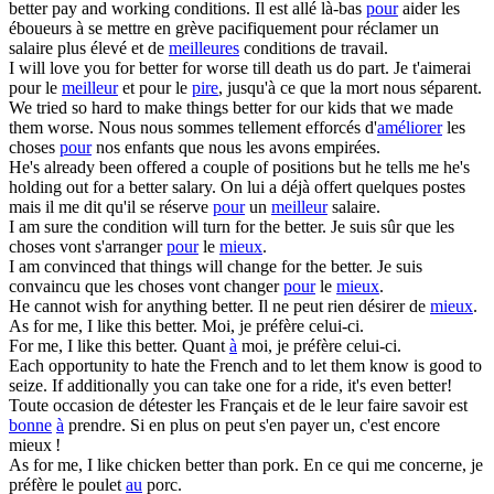
better
pay and working conditions.
Il est allé là-bas
pour
aider les
éboueurs à se mettre en grève pacifiquement pour réclamer un
salaire plus élevé et de
meilleures
conditions de travail.
I will love you
for better
for
worse
till death us do part.
Je t'aimerai
pour le
meilleur
et pour le
pire
, jusqu'à ce que la mort nous séparent.
We tried so hard to make things
better
for
our kids that we made
them
worse
.
Nous nous sommes tellement efforcés d'
améliorer
les
choses
pour
nos enfants que nous les avons empirées.
He's already been offered a couple of positions but he tells me he's
holding out
for
a
better
salary.
On lui a déjà offert quelques postes
mais il me dit qu'il se réserve
pour
un
meilleur
salaire.
I am sure the condition will turn
for
the
better
.
Je suis sûr que les
choses vont s'arranger
pour
le
mieux
.
I am convinced that things will change
for
the
better
.
Je suis
convaincu que les choses vont changer
pour
le
mieux
.
He cannot wish
for
anything
better
.
Il ne peut rien désirer de
mieux
.
As
for
me, I like this
better
.
Moi, je préfère celui-ci.
For
me, I like this
better
.
Quant
à
moi, je préfère celui-ci.
Each opportunity to hate the French and to let them know is good to
seize. If additionally you can take one
for
a ride, it's even
better
!
Toute occasion de détester les Français et de le leur faire savoir est
bonne
à
prendre. Si en plus on peut s'en payer un, c'est encore
mieux !
As
for
me, I like chicken
better
than pork.
En ce qui me concerne, je
préfère le poulet
au
porc.