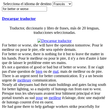
Selecciona el idioma de destino
Descargar traductor
Traductor, diccionario y libro de frases, más de 20 lenguas,
traducciones seleccionadas.
For better or worse
, she will have the operation tomorrow.
Pour le
meilleur ou pour le pire, elle sera opérée demain.
For better or worse
, there is nothing for it but to leave the matter in
his hands.
Pour le meilleur ou pour le pire, il n'y a rien d'autre à faire
que de laisser le problème entre ses mains.
It's not a question of good or bad but of
better or worse
.
Il ne s'agit
pas d'une question de
bien
ou de
mal
, mais de meilleur ou de pire.
There is an urgent need
for better
communication.
Il y a un besoin
urgent de
meilleure
communication.
Nearly all siheyuans had their main buildings and gates facing south
for better
lighting, so a majority of hutongs run from east to west.
Presque tous les siheyuans avaient leur bâtiment principal et leur
portail tournés au sud
pour
un
meilleur
éclairage, donc une majorité
de hutongs courent d'est en ouest.
He had gone there to help garbage workers strike peacefully
for