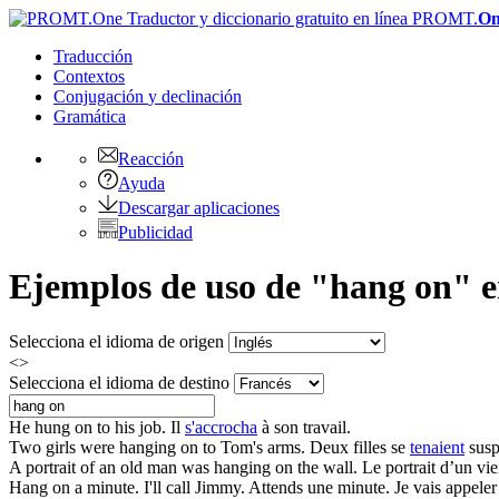
PROMT.
On
Traducción
Contextos
Conjugación
y declinación
Gramática
Reacción
Ayuda
Descargar aplicaciones
Publicidad
Ejemplos de uso de "hang on" en
Selecciona el idioma de origen
<>
Selecciona el idioma de destino
He
hung on
to his job.
Il
s'accrocha
à son travail.
Two girls were
hanging on
to Tom's arms.
Deux filles se
tenaient
susp
A portrait of an old man was
hanging on
the wall.
Le portrait d’un vi
Hang on
a minute. I'll call Jimmy.
Attends une minute. Je vais appele