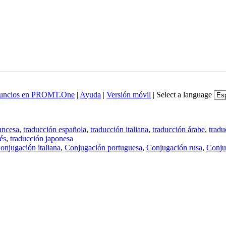
uncios en PROMT.One
|
Ayuda
|
Versión móvil
|
Select a language
ancesa
,
traducción española
,
traducción italiana
,
traducción árabe
,
tradu
és
,
traducción japonesa
onjugación italiana
,
Conjugación portuguesa
,
Conjugación rusa
,
Conju