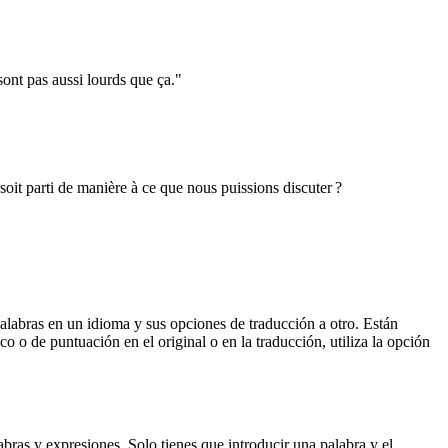
sont pas aussi lourds que ça."
oit parti de manière à ce que nous puissions discuter ?
palabras en un idioma y sus opciones de traducción a otro. Están
o o de puntuación en el original o en la traducción, utiliza la opción
ras y expresiones. Solo tienes que introducir una palabra y el