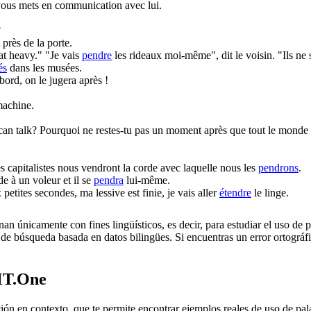
e vous mets en communication avec lui.
?
 près de la porte.
hat heavy."
"Je vais
pendre
les rideaux moi-même", dit le voisin. "Ils ne 
és
dans les musées.
abord, on le jugera après !
machine.
can talk?
Pourquoi ne restes-tu pas un moment après que tout le monde s
s capitalistes nous vendront la corde avec laquelle nous les
pendrons
.
e à un voleur et il se
pendra
lui-même.
petites secondes, ma lessive est finie, je vais aller
étendre
le linge.
an únicamente con fines lingüísticos, es decir, para estudiar el uso de 
de búsqueda basada en datos bilingües. Si encuentras un error ortográfic
MT.One
en contexto, que te permite encontrar ejemplos reales de uso de palab