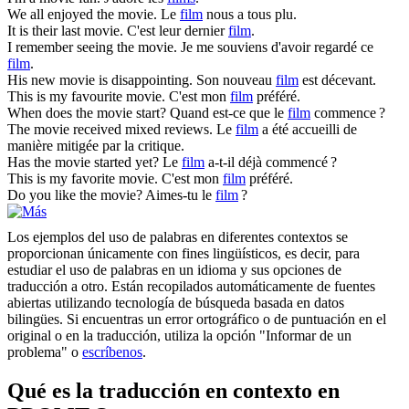
We all enjoyed the
movie
.
Le
film
nous a tous plu.
It is their last
movie
.
C'est leur dernier
film
.
I remember seeing the
movie
.
Je me souviens d'avoir regardé ce
film
.
His new
movie
is disappointing.
Son nouveau
film
est décevant.
This is my favourite
movie
.
C'est mon
film
préféré.
When does the
movie
start?
Quand est-ce que le
film
commence ?
The
movie
received mixed reviews.
Le
film
a été accueilli de
manière mitigée par la critique.
Has the
movie
started yet?
Le
film
a-t-il déjà commencé ?
This is my favorite
movie
.
C'est mon
film
préféré.
Do you like the
movie
?
Aimes-tu le
film
?
Los ejemplos del uso de palabras en diferentes contextos se
proporcionan únicamente con fines lingüísticos, es decir, para
estudiar el uso de palabras en un idioma y sus opciones de
traducción a otro. Están recopilados automáticamente de fuentes
abiertas utilizando tecnología de búsqueda basada en datos
bilingües. Si encuentras un error ortográfico o de puntuación en el
original o en la traducción, utiliza la opción "Informar de un
problema" o
escríbenos
.
Qué es la traducción en contexto en