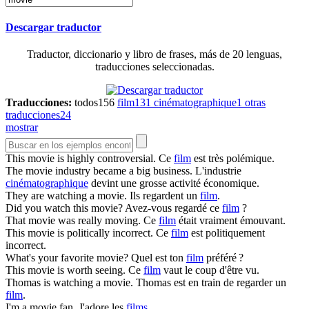
Descargar traductor
Traductor, diccionario y libro de frases, más de 20 lenguas,
traducciones seleccionadas.
Traducciones:
todos
156
film
131
cinématographique
1
otras
traducciones
24
mostrar
This
movie
is highly controversial.
Ce
film
est très polémique.
The
movie
industry became a big business.
L'industrie
cinématographique
devint une grosse activité économique.
They are watching a
movie
.
Ils regardent un
film
.
Did you watch this
movie
?
Avez-vous regardé ce
film
?
That
movie
was really moving.
Ce
film
était vraiment émouvant.
This
movie
is politically incorrect.
Ce
film
est politiquement
incorrect.
What's your favorite
movie
?
Quel est ton
film
préféré ?
This
movie
is worth seeing.
Ce
film
vaut le coup d'être vu.
Thomas is watching a
movie
.
Thomas est en train de regarder un
film
.
I'm a
movie
fan.
J'adore les
films
.