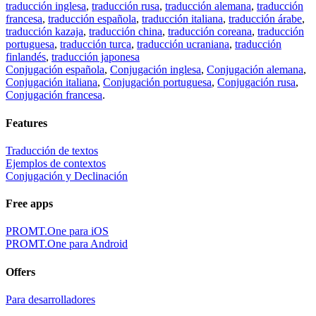
traducción inglesa
,
traducción rusa
,
traducción alemana
,
traducción
francesa
,
traducción española
,
traducción italiana
,
traducción árabe
,
traducción kazaja
,
traducción china
,
traducción coreana
,
traducción
portuguesa
,
traducción turca
,
traducción ucraniana
,
traducción
finlandés
,
traducción japonesa
Conjugación española
,
Conjugación inglesa
,
Conjugación alemana
,
Conjugación italiana
,
Conjugación portuguesa
,
Conjugación rusa
,
Conjugación francesa
.
Features
Traducción de textos
Ejemplos de contextos
Conjugación y Declinación
Free apps
PROMT.One para iOS
PROMT.One para Android
Offers
Para desarrolladores