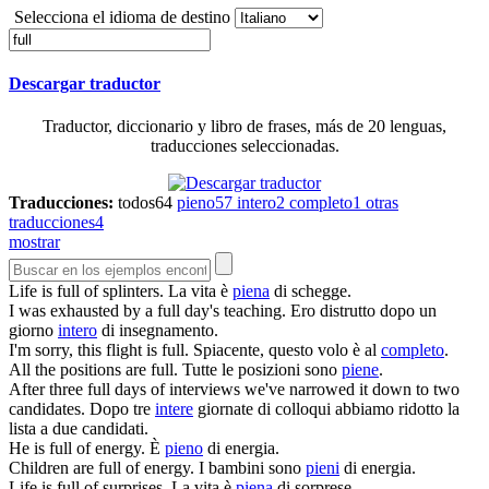
Selecciona el idioma de destino
Descargar traductor
Traductor, diccionario y libro de frases, más de 20 lenguas,
traducciones seleccionadas.
Traducciones:
todos
64
pieno
57
intero
2
completo
1
otras
traducciones
4
mostrar
Life is
full
of splinters.
La vita è
piena
di schegge.
I was exhausted by a
full
day's teaching.
Ero distrutto dopo un
giorno
intero
di insegnamento.
I'm sorry, this flight is
full
.
Spiacente, questo volo è al
completo
.
All the positions are
full
.
Tutte le posizioni sono
piene
.
After three
full
days of interviews we've narrowed it down to two
candidates.
Dopo tre
intere
giornate di colloqui abbiamo ridotto la
lista a due candidati.
He is
full
of energy.
È
pieno
di energia.
Children are
full
of energy.
I bambini sono
pieni
di energia.
Life is
full
of surprises.
La vita è
piena
di sorprese.