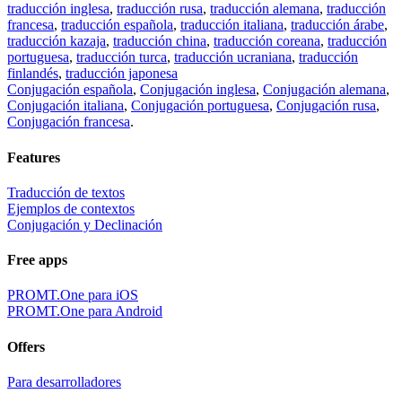
traducción inglesa
,
traducción rusa
,
traducción alemana
,
traducción
francesa
,
traducción española
,
traducción italiana
,
traducción árabe
,
traducción kazaja
,
traducción china
,
traducción coreana
,
traducción
portuguesa
,
traducción turca
,
traducción ucraniana
,
traducción
finlandés
,
traducción japonesa
Conjugación española
,
Conjugación inglesa
,
Conjugación alemana
,
Conjugación italiana
,
Conjugación portuguesa
,
Conjugación rusa
,
Conjugación francesa
.
Features
Traducción de textos
Ejemplos de contextos
Conjugación y Declinación
Free apps
PROMT.One para iOS
PROMT.One para Android
Offers
Para desarrolladores