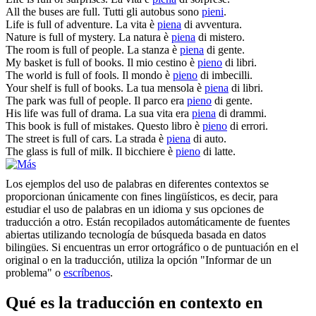
All the buses are
full
.
Tutti gli autobus sono
pieni
.
Life is
full
of adventure.
La vita è
piena
di avventura.
Nature is
full
of mystery.
La natura è
piena
di mistero.
The room is
full
of people.
La stanza è
piena
di gente.
My basket is
full
of books.
Il mio cestino è
pieno
di libri.
The world is
full
of fools.
Il mondo è
pieno
di imbecilli.
Your shelf is
full
of books.
La tua mensola è
piena
di libri.
The park was
full
of people.
Il parco era
pieno
di gente.
His life was
full
of drama.
La sua vita era
piena
di drammi.
This book is
full
of mistakes.
Questo libro è
pieno
di errori.
The street is
full
of cars.
La strada è
piena
di auto.
The glass is
full
of milk.
Il bicchiere è
pieno
di latte.
Los ejemplos del uso de palabras en diferentes contextos se
proporcionan únicamente con fines lingüísticos, es decir, para
estudiar el uso de palabras en un idioma y sus opciones de
traducción a otro. Están recopilados automáticamente de fuentes
abiertas utilizando tecnología de búsqueda basada en datos
bilingües. Si encuentras un error ortográfico o de puntuación en el
original o en la traducción, utiliza la opción "Informar de un
problema" o
escríbenos
.
Qué es la traducción en contexto en