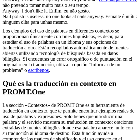
não pretendo tomar muito mais o seu tempo.
Anyway
, I don't like it.
Enfim, eu não gosto.
Nail polish is useless: no one looks at nails
anyway
.
Esmalte é inútil:
ninguém olha para unhas mesmo.
Los ejemplos del uso de palabras en diferentes contextos se
proporcionan únicamente con fines lingüísticos, es decir, para
estudiar el uso de palabras en un idioma y sus opciones de
traducción a otro. Están recopilados automáticamente de fuentes
abiertas utilizando tecnología de búsqueda basada en datos
bilingües. Si encuentras un error ortográfico o de puntuación en el
original o en la traducción, utiliza la opción "Informar de un
problema" o
escríbenos
.
Qué es la traducción en contexto en
PROMT.One
La sección «Contextos» de PROMT.One es tu herramienta de
traducción en contexto, que te permite encontrar ejemplos reales de
uso de palabras y expresiones. Solo tienes que introducir una
palabra y el servicio mostrará su traducción en contexto: oraciones
extraídas de fuentes bilingües donde esa palabra aparece junto con
su traducción al idioma de destino. Esta función ayuda a
comprender los matices de significado y el uso correcto en el