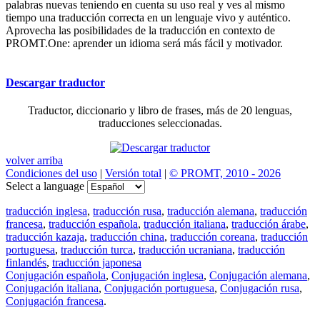
palabras nuevas teniendo en cuenta su uso real y ves al mismo
tiempo una traducción correcta en un lenguaje vivo y auténtico.
Aprovecha las posibilidades de la traducción en contexto de
PROMT.One: aprender un idioma será más fácil y motivador.
Descargar traductor
Traductor, diccionario y libro de frases, más de 20 lenguas,
traducciones seleccionadas.
volver arriba
Condiciones del uso
|
Versión total
|
© PROMT, 2010 - 2026
Select a language
traducción inglesa
,
traducción rusa
,
traducción alemana
,
traducción
francesa
,
traducción española
,
traducción italiana
,
traducción árabe
,
traducción kazaja
,
traducción china
,
traducción coreana
,
traducción
portuguesa
,
traducción turca
,
traducción ucraniana
,
traducción
finlandés
,
traducción japonesa
Conjugación española
,
Conjugación inglesa
,
Conjugación alemana
,
Conjugación italiana
,
Conjugación portuguesa
,
Conjugación rusa
,
Conjugación francesa
.