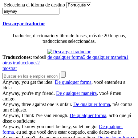
Selecciona el idioma de destino
Descargar traductor
Traductor, diccionario y libro de frases, más de 20 lenguas,
traducciones seleccionadas.
Traducciones:
todos
8
de qualquer forma
5
de qualquer maneira
1
otras traducciones
2
mostrar
Anyway
, you get the idea.
De qualquer forma
, você entendeu a
ideia.
Anyway
, you're my friend.
De qualquer maneira
, você é meu
amigo.
Anyway
, three against one is unfair.
De qualquer forma
, três contra
um é injusto.
Anyway
, I think I've said enough.
De qualquer forma
, acho que já
disse o suficiente.
Anyway
, I know you must be busy, so let me go.
De qualquer
forma
, eu sei que você deve estar ocupado, então deixe-me ir.
Anyway
, I won't take up any more of your time.
De qualquer forma
,