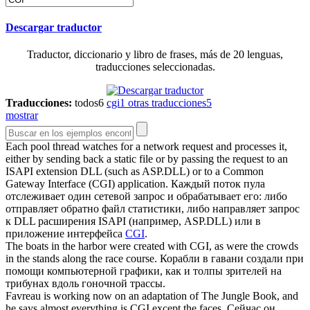
Descargar traductor
Traductor, diccionario y libro de frases, más de 20 lenguas,
traducciones seleccionadas.
Traducciones:
todos
6
cgi
1
otras traducciones
5
mostrar
Each pool thread watches for a network request and processes it,
either by sending back a static file or by passing the request to an
ISAPI extension DLL (such as ASP.DLL) or to a Common
Gateway Interface (
CGI
) application.
Каждый поток пула
отслеживает один сетевой запрос и обрабатывает его: либо
отправляет обратно файл статистики, либо направляет запрос
к DLL расширения ISAPI (например, ASP.DLL) или в
приложение интерфейса
CGI
.
The boats in the harbor were created with
CGI
, as were the crowds
in the stands along the race course.
Корабли в гавани создали при
помощи компьютерной графики, как и толпы зрителей на
трибунах вдоль гоночной трассы.
Favreau is working now on an adaptation of The Jungle Book, and
he says almost everything is
CGI
except the faces.
Сейчас он