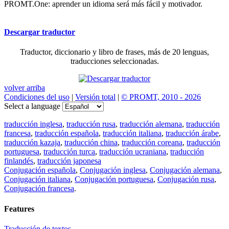
PROMT.One: aprender un idioma será más fácil y motivador.
Descargar traductor
Traductor, diccionario y libro de frases, más de 20 lenguas,
traducciones seleccionadas.
volver arriba
Condiciones del uso
|
Versión total
|
© PROMT, 2010 - 2026
Select a language
traducción inglesa
,
traducción rusa
,
traducción alemana
,
traducción
francesa
,
traducción española
,
traducción italiana
,
traducción árabe
,
traducción kazaja
,
traducción china
,
traducción coreana
,
traducción
portuguesa
,
traducción turca
,
traducción ucraniana
,
traducción
finlandés
,
traducción japonesa
Conjugación española
,
Conjugación inglesa
,
Conjugación alemana
,
Conjugación italiana
,
Conjugación portuguesa
,
Conjugación rusa
,
Conjugación francesa
.
Features
Traducción de textos