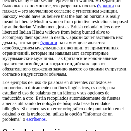
beaches tacitly endorses the repression of women.
Во Франции
было высказано мнение, что разрешать носить
буркини
на
пляжах – это молчаливое согласие с угнетением женщин.
Sarkozy would have us believe that the ban on
burkinis
is really
meant to liberate Muslim women from primitive restrictions imposed
by authoritarian Muslim men, just as British colonial rulers once
liberated Indian Hindu widows from being burned alive to
accompany their spouses in death.
Саркози хочет заставить нас
думать, что запрет
буркини
на самом деле является
освобождением мусульманских женщин от примитивных
ограничений, которые им навязывают авторитарные
мусульманские мужчины. Так британские колониальные
правители освободили когда-то индийских вдов от
обязательного сожжения заживо вместе со своими супругами,
согласно индуистским обычаям.
Los ejemplos del uso de palabras en diferentes contextos se
proporcionan únicamente con fines lingüísticos, es decir, para
estudiar el uso de palabras en un idioma y sus opciones de
traducción a otro. Están recopilados automáticamente de fuentes
abiertas utilizando tecnología de búsqueda basada en datos
bilingües. Si encuentras un error ortográfico o de puntuación en el
original o en la traducción, utiliza la opción "Informar de un
problema" o
escríbenos
.