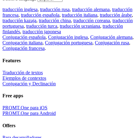
traducción inglesa
,
traducción rusa
,
traducción alemana
,
traducción
francesa
,
traducción española
,
traducción italiana
,
traducción árabe
,
traducción kazaja
,
traducción china
,
traducción coreana
,
traducción
portuguesa
,
traducción turca
,
traducción ucraniana
,
traducción
finlandés
,
traducción japonesa
Conjugación española
,
Conjugación inglesa
,
Conjugación alemana
,
Conjugación italiana
,
Conjugación portuguesa
,
Conjugación rusa
,
Conjugación francesa
.
Features
Traducción de textos
Ejemplos de contextos
Conjugación y Declinación
Free apps
PROMT.One para iOS
PROMT.One para Android
Offers
Para desarrolladores