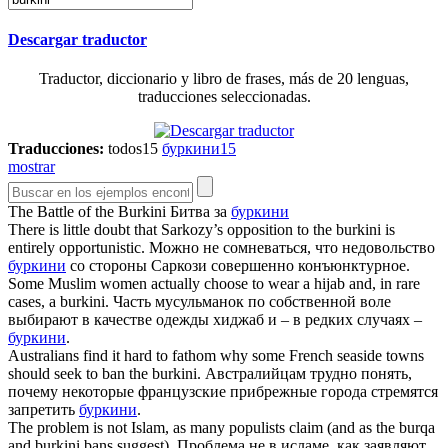
Descargar traductor
Traductor, diccionario y libro de frases, más de 20 lenguas,
traducciones seleccionadas.
Traducciones:
todos
15
буркини
15
mostrar
The Battle of the
Burkini
Битва за
буркини
There is little doubt that Sarkozy’s opposition to the
burkini
is
entirely opportunistic.
Можно не сомневаться, что недовольство
буркини
со стороны Саркози совершенно конъюнктурное.
Some Muslim women actually choose to wear a hijab and, in rare
cases, a
burkini
.
Часть мусульманок по собственной воле
выбирают в качестве одежды хиджаб и – в редких случаях –
буркини
.
Australians find it hard to fathom why some French seaside towns
should seek to ban the
burkini
.
Австралийцам трудно понять,
почему некоторые французские прибрежные города стремятся
запретить
буркини
.
The problem is not Islam, as many populists claim (and as the burqa
and
burkini
bans suggest).
Проблема не в исламе, как заявляют