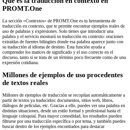
Qué es la traducción en contexto en
PROMT.One
La sección «Contextos» de PROMT.One es tu herramienta de
traducción en contexto, que te permite encontrar ejemplos reales de
uso de palabras y expresiones. Solo tienes que introducir una
palabra y el servicio mostrará su traducción en contexto: oraciones
extraídas de fuentes bilingües donde esa palabra aparece junto con
su traducción al idioma de destino. Esta función ayuda a
comprender los matices de significado y el uso correcto en el
discurso, tanto si se trata de un término poco frecuente como de una
expresión cotidiana.
Millones de ejemplos de uso procedentes
de textos reales
Millones de ejemplos de traducción se recopilan automáticamente a
partir de textos ya traducidos: documentos, sitios web, libros,
diálogos de películas, etc. Gracias a ello, puedes ver una palabra en
distintas situaciones, desde un estilo formal y profesional hasta el
lenguaje coloquial. Para mayor comodidad, los resultados pueden
filtrarse por una traducción específica o por tema, y también puedes
buscar dentro de los ejemplos encontrados para destacar