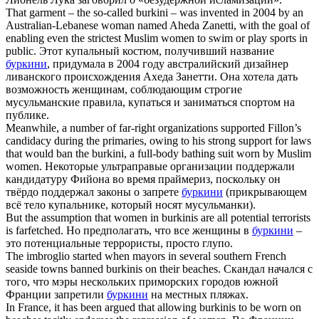
That garment – the so-called
burkini
– was invented in 2004 by an
Australian-Lebanese woman named Aheda Zanetti, with the goal of
enabling even the strictest Muslim women to swim or play sports in
public.
Этот купальный костюм, получивший название
буркини
, придумала в 2004 году австралийский дизайнер
ливанского происхождения Ахеда Занетти. Она хотела дать
возможность женщинам, соблюдающим строгие
мусульманские правила, купаться и заниматься спортом на
публике.
Meanwhile, a number of far-right organizations supported Fillon’s
candidacy during the primaries, owing to his strong support for laws
that would ban the
burkini
, a full-body bathing suit worn by Muslim
women.
Некоторые ультраправые организации поддержали
кандидатуру Фийона во время праймериз, поскольку он
твёрдо поддержал законы о запрете
буркини
(прикрывающем
всё тело купальнике, который носят мусульманки).
But the assumption that women in
burkinis
are all potential terrorists
is farfetched.
Но предполагать, что все женщины в
буркини
–
это потенциальные террористы, просто глупо.
The imbroglio started when mayors in several southern French
seaside towns banned
burkinis
on their beaches.
Скандал начался с
того, что мэры нескольких приморских городов южной
Франции запретили
буркини
на местных пляжах.
In France, it has been argued that allowing
burkinis
to be worn on