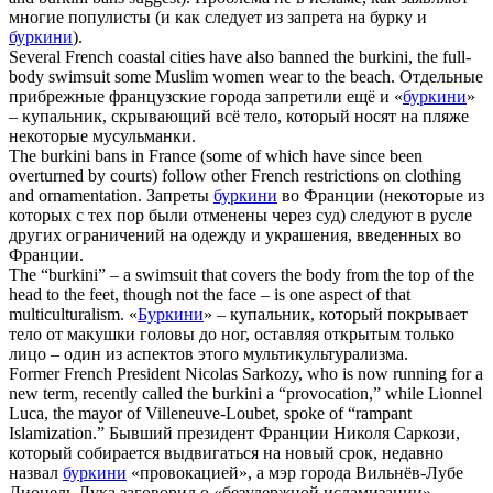
многие популисты (и как следует из запрета на бурку и
буркини
).
Several French coastal cities have also banned the
burkini
, the full-
body swimsuit some Muslim women wear to the beach.
Отдельные
прибрежные французские города запретили ещё и «
буркини
»
– купальник, скрывающий всё тело, который носят на пляже
некоторые мусульманки.
The
burkini
bans in France (some of which have since been
overturned by courts) follow other French restrictions on clothing
and ornamentation.
Запреты
буркини
во Франции (некоторые из
которых с тех пор были отменены через суд) следуют в русле
других ограничений на одежду и украшения, введенных во
Франции.
The “
burkini
” – a swimsuit that covers the body from the top of the
head to the feet, though not the face – is one aspect of that
multiculturalism.
«
Буркини
» – купальник, который покрывает
тело от макушки головы до ног, оставляя открытым только
лицо – один из аспектов этого мультикультурализма.
Former French President Nicolas Sarkozy, who is now running for a
new term, recently called the
burkini
a “provocation,” while Lionnel
Luca, the mayor of Villeneuve-Loubet, spoke of “rampant
Islamization.”
Бывший президент Франции Николя Саркози,
который собирается выдвигаться на новый срок, недавно
назвал
буркини
«провокацией», а мэр города Вильнёв-Лубе
Лионель Лука заговорил о «безудержной исламизации».