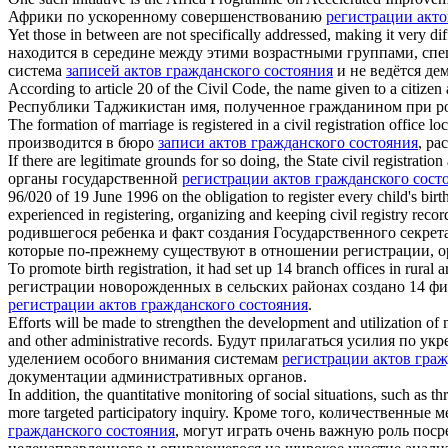
Африки по ускоренному совершенствованию
регистрации акто
Yet those in between are not specifically addressed, making it very dif
находится в середине между этими возрастными группами, специ
система
записей актов гражданского состояния
и не ведётся де
According to article 20 of the Civil Code, the name given to a citizen a
Республики Таджикистан имя, полученное гражданином при ро
The formation of marriage is registered in a
civil registration
office loc
производится в бюро
записи актов гражданского состояния
, ра
If there are legitimate grounds for so doing, the State
civil registration
органы государственной
регистрации актов гражданского сост
96/020 of 19 June 1996 on the obligation to register every child's birth
experienced in registering, organizing and keeping civil registry records
родившегося ребенка и факт создания Государственного секре
которые по-прежнему существуют в отношении регистрации, ор
To promote birth registration, it had set up 14 branch offices in rur
регистрации новорожденных в сельских районах создано 14 ф
регистрации актов гражданского состояния
.
Efforts will be made to strengthen the development and utilization of na
and other administrative records.
Будут прилагаться усилия по ук
уделением особого внимания системам
регистрации актов граж
документации административных органов.
In addition, the quantitative monitoring of social situations, such as 
more targeted participatory inquiry.
Кроме того, количественные м
гражданского состояния
, могут играть очень важную роль пос