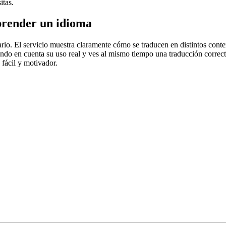
itas.
prender un idioma
rio. El servicio muestra claramente cómo se traducen en distintos conte
iendo en cuenta su uso real y ves al mismo tiempo una traducción correct
fácil y motivador.