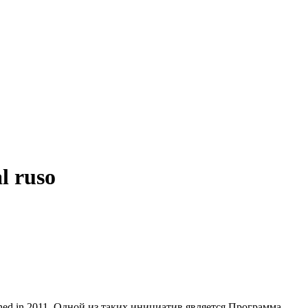
al ruso
hed in 2011.
Одной из таких инициатив является Программа