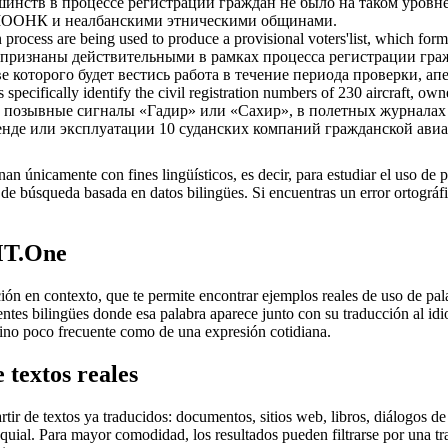
шинств в процессе регистрации граждан не было на таком уровн
 МООНК и неалбанскими этническими общинами.
n
process are being used to produce a provisional voters'list, which form
 признаны действительными в рамках процесса регистрации граж
 которого будет вестись работа в течение периода проверки, апе
 specifically identify the
civil registration
numbers of 230 aircraft, owne
 позывные сигналы «Гадир» или «Сахир», в полетных журналах
аренде или эксплуатации 10 суданских компаний гражданской ав
an únicamente con fines lingüísticos, es decir, para estudiar el uso de 
de búsqueda basada en datos bilingües. Si encuentras un error ortográfic
MT.One
en contexto, que te permite encontrar ejemplos reales de uso de palab
uentes bilingües donde esa palabra aparece junto con su traducción al i
érmino poco frecuente como de una expresión cotidiana.
 textos reales
r de textos ya traducidos: documentos, sitios web, libros, diálogos de p
loquial. Para mayor comodidad, los resultados pueden filtrarse por una 