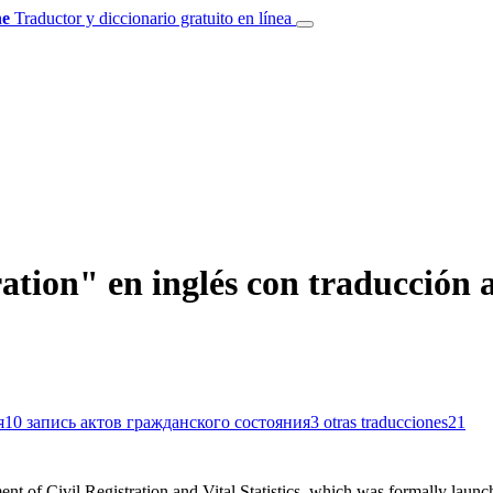
e
Traductor y diccionario gratuito en línea
ration" en inglés con traducción 
я
10
запись актов гражданского состояния
3
otras traducciones
21
ment of
Civil Registration
and Vital Statistics, which was formally launc