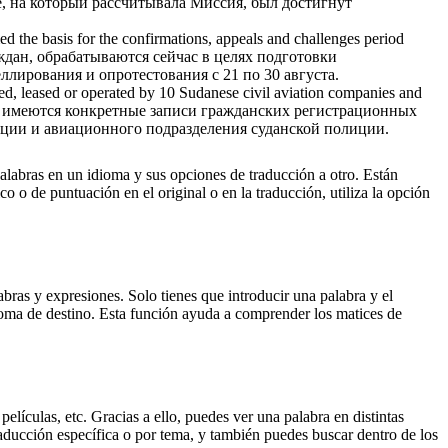
е, на который рассчитывала Миссия, был достигнут
ed the basis for the confirmations, appeals and challenges period
дан, обрабатываются сейчас в целях подготовки
ллирования и опротестования с 21 по 30 августа.
d, leased or operated by 10 Sudanese civil aviation companies and
 имеются конкретные записи гражданских регистрационных
иации и авиационного подразделения суданской полиции.
palabras en un idioma y sus opciones de traducción a otro. Están
o o de puntuación en el original o en la traducción, utiliza la opción
ras y expresiones. Solo tienes que introducir una palabra y el
dioma de destino. Esta función ayuda a comprender los matices de
elículas, etc. Gracias a ello, puedes ver una palabra en distintas
traducción específica o por tema, y también puedes buscar dentro de los