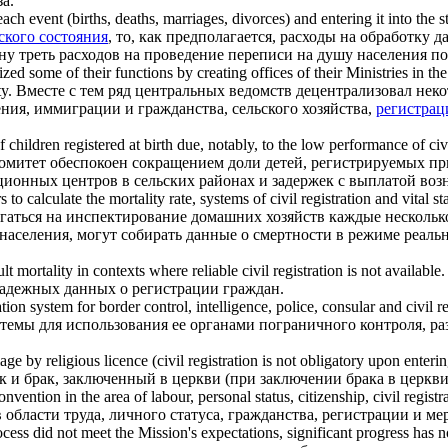
а.
ch event (births, deaths, marriages, divorces) and entering it into the st
ского состояния
, то, как предполагается, расходы на обработку 
дну треть расходов на проведение переписи на душу населения п
ed some of their functions by creating offices of their Ministries in th
y.
Вместе с тем ряд центральных ведомств децентрализовал неко
ия, иммиграции и гражданства, сельского хозяйства,
регистрац
children registered at birth due, notably, to the low performance of
civ
Комитет обеспокоен сокращением доли детей, регистрируемых пр
ационных центров в сельских районах и задержек с выплатой во
to calculate the mortality rate, systems of
civil registration
and vital sta
агаться на инспектирование домашних хозяйств каждые нескольк
 населения, могут собирать данные о смертности в режиме реа
t mortality in contexts where reliable
civil registration
is not available.
 надежных данных о регистрации граждан.
tion system for border control, intelligence, police, consular and
civil r
мы для использования ее органами пограничного контроля, раз
ge by religious licence (
civil registration
is not obligatory upon enterin
к и брак, заключенный в церкви (при заключении брака в церкви
nvention in the area of labour, personal status, citizenship,
civil registr
 области труда, личного статуса, гражданства, регистрации и ме
cess did not meet the Mission's expectations, significant progress has