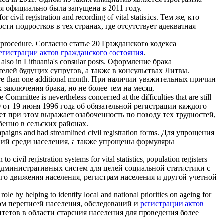
я официально была запущена в 2011 году.
 for
civil registration
and recording of vital statistics.
Тем же, кто
ти подростков в тех странах, где отсутствует адекватная
procedure.
Согласно статье 20 Гражданского кодекса
егистрации актов гражданского состояния
.
 also in Lithuania's consular posts.
Оформление брака
елей будущих супругов, а также в консульствах Литвы.
re than one additional month.
При наличии уважительных причин
заключения брака, но не более чем на месяц.
he Committee is nevertheless concerned at the difficulties that are still
от 19 июня 1996 года об обязательной регистрации каждого
ет при этом выражает озабоченность по поводу тех трудностей,
енно в сельских районах.
campaigns and had streamlined
civil registration
forms.
Для упрощения
ний среди населения, а также упрощены формуляры
on to
civil registration
systems for vital statistics, population registers
дминистративных систем для целей социальной статистики с
ого движения населения, регистрам населения и другой учетной
role by helping to identify local and national priorities on ageing for
ом переписей населения, обследований и
регистрации актов
етов в области старения населения для проведения более