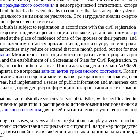
в гражданского состояния
и демографической статистики, котора
ficult to track adolescent deaths in countries that lack adequate systems
ального внимания не уделялось. Это затрудняет анализ смертнос
мографическая статистика.
t birth is subject to registration in accordance with the
civil registration
ждении, подлежит регистрации в порядке, установленном для
р
ated at the place of residence of one of the spouses or their parents, and
сположенном по месту проживания одного из супругов или родит
authorities may reduce or extend that one-month period, but not for mo
ояния
Министерства юстиции могут сократить или продлить срок 
 and the establishment of a Secretariat of State for
Civil Registration
, t
, in particular in rural areas.
Принимая к сведению Закон № 96/020 
тариата по вопросам
записи актов гражданского состояния
, Комит
ганизации и ведения записи актов гражданского состояния, особ
al areas, had implemented a series of public information and awareness 
илиалов, проведен ряд информационно-пропагандистских кампа
tional administrative systems for social statistics, with specific attenti
реплению развития и расширению использования национальных а
данского состояния
для целей статистического учета естественн
through censuses, surveys and
civil registration
, can play a very important 
етоды отслеживания социальных ситуаций, например посредств
редством содействия выявлению местных и национальных приорит