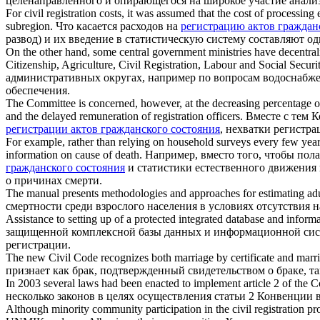
целенаправленного и опирающегося на широкое участие анализ
For
civil registration
costs, it was assumed that the cost of processing ea
subregion.
Что касается расходов на
регистрацию актов граждан
развод) и их введение в статистическую систему составляют о
On the other hand, some central government ministries have decentraliz
Citizenship, Agriculture,
Civil Registration
, Labour and Social Securit
административных округах, например по вопросам водоснабжен
обеспечения.
The Committee is concerned, however, at the decreasing percentage of 
and the delayed remuneration of registration officers.
Вместе с тем 
регистрации актов гражданского состояния
, нехватки регистр
For example, rather than relying on household surveys every few years 
information on cause of death.
Например, вместо того, чтобы пол
гражданского состояния
и статистики естественного движения
о причинах смерти.
The manual presents methodologies and approaches for estimating adul
смертности среди взрослого населения в условиях отсутствия
Assistance to setting up of a protected integrated database and informa
защищенной комплексной базы данных и информационной систе
регистрации.
The new Civil Code recognizes both marriage by certificate and marria
признает как брак, подтвержденный свидетельством о браке, та
In 2003 several laws had been enacted to implement article 2 of the Co
несколько законов в целях осуществления статьи 2 Конвенции в
Although minority community participation in the
civil registration
pro