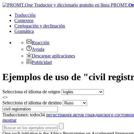
PROMT.
On
Traducción
Contextos
Conjugación
y declinación
Gramática
Reacción
Ayuda
Descargar aplicaciones
Publicidad
Ejemplos de uso de "civil regist
Selecciona el idioma de origen
<>
Selecciona el idioma de destino
Traducciones:
todos
34
регистрация актов гражданского состояни
mostrar
One such initiative is the Africa Programme on Accelerated Improve