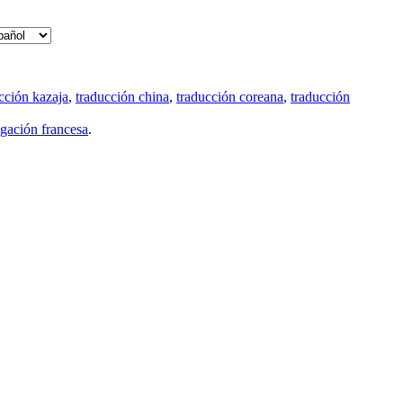
cción kazaja
,
traducción china
,
traducción coreana
,
traducción
gación francesa
.