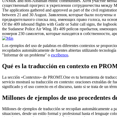
UNMIK and non-Albanian ethnic communities.
Хотя участие мень
существенный прогресс в укреплении сотрудничества между
The applications gathered and approved as part of the
civil registratio
between 21 and 30 August.
Заявления, которые были получены и
предварительного списка лиц, имеющих право голоса, на основе
Of the 409 inbound flights with Gadir or Sahir call signs, the logbooks
the Sudanese Police Air Wing.
Из 409 рейсов прибытия, имеющих
номеров 230 самолетов, которые находятся в собственности, 
Los ejemplos del uso de palabras en diferentes contextos se proporcion
recopilados automáticamente de fuentes abiertas utilizando tecnología 
"Informar de un problema" o
escríbenos
.
Qué es la traducción en contexto en PRO
La sección «Contextos» de PROMT.One es tu herramienta de traducción 
servicio mostrará su traducción en contexto: oraciones extraídas de f
significado y el uso correcto en el discurso, tanto si se trata de un t
Millones de ejemplos de uso procedentes de
Millones de ejemplos de traducción se recopilan automáticamente a parti
situaciones, desde un estilo formal y profesional hasta el lenguaje co