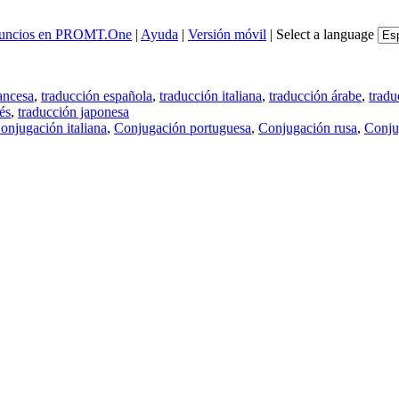
uncios en PROMT.One
|
Ayuda
|
Versión móvil
|
Select a language
ancesa
,
traducción española
,
traducción italiana
,
traducción árabe
,
tradu
és
,
traducción japonesa
onjugación italiana
,
Conjugación portuguesa
,
Conjugación rusa
,
Conju