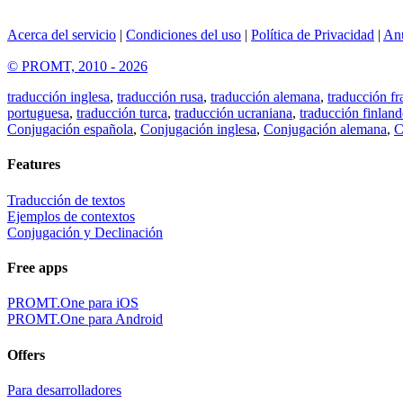
Acerca del servicio
|
Condiciones del uso
|
Política de Privacidad
|
An
© PROMT, 2010 - 2026
traducción inglesa
,
traducción rusa
,
traducción alemana
,
traducción fr
portuguesa
,
traducción turca
,
traducción ucraniana
,
traducción finland
Conjugación española
,
Conjugación inglesa
,
Conjugación alemana
,
C
Features
Traducción de textos
Ejemplos de contextos
Conjugación y Declinación
Free apps
PROMT.One para iOS
PROMT.One para Android
Offers
Para desarrolladores