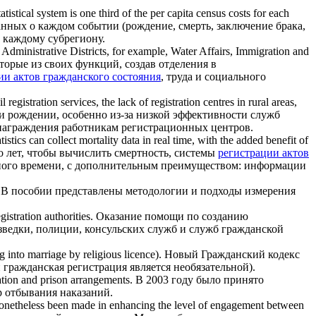
atistical system is one third of the per capita census costs for each
данных о каждом событии (рождение, смерть, заключение брака,
о каждому субрегиону.
e Administrative Districts, for example, Water Affairs, Immigration and
торые из своих функций, создав отделения в
ии актов гражданского состояния
, труда и социального
il registration
services, the lack of registration centres in rural areas,
и рождении, особенно из-за низкой эффективности служб
знаграждения работникам регистрационных центров.
tistics can collect mortality data in real time, with the added benefit of
о лет, чтобы вычислить смертность, системы
регистрации актов
льного времени, с дополнительным преимуществом: информации
В пособии представлены методологии и подходы измерения
egistration
authorities.
Оказание помощи по созданию
ведки, полиции, консульских служб и служб гражданской
g into marriage by religious licence).
Новый Гражданский кодекс
 гражданская регистрация является необязательной).
ation
and prison arrangements.
В 2003 году было принято
р отбывания наказаний.
 nonetheless been made in enhancing the level of engagement between