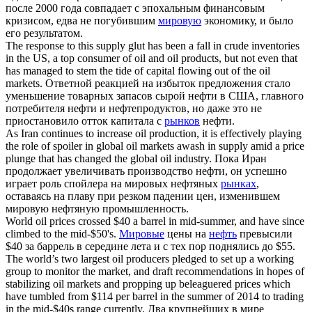
после 2000 года совпадает с эпохальным финансовым
кризисом, едва не погубившим
мировую
экономику, и было
его результатом.
The response to this supply glut has been a fall in crude inventories
in the US, a top consumer of oil and oil products, but not even that
has managed to stem the tide of capital flowing out of the
oil
markets
.
Ответной реакцией на избыток предложения стало
уменьшение товарных запасов сырой нефти в США, главного
потребителя нефти и нефтепродуктов, но даже это не
приостановило отток капитала с
рынков
нефти.
As Iran continues to increase oil production, it is effectively playing
the role of spoiler in global
oil markets
awash in supply amid a price
plunge that has changed the global oil industry.
Пока Иран
продолжает увеличивать производство нефти, он успешно
играет роль спойлера на мировых нефтяных
рынках
,
оставаясь на плаву при резком падении цен, изменившем
мировую нефтяную промышленность.
World oil
prices crossed $40 a barrel in mid-summer, and have since
climbed to the mid-$50's.
Мировые
цены на
нефть
превысили
$40 за баррель в середине лета и с тех пор поднялись до $55.
The world’s two largest oil producers pledged to set up a working
group to monitor the market, and draft recommendations in hopes of
stabilizing
oil markets
and propping up beleaguered prices which
have tumbled from $114 per barrel in the summer of 2014 to trading
in the mid-$40s range currently.
Два крупнейших в мире