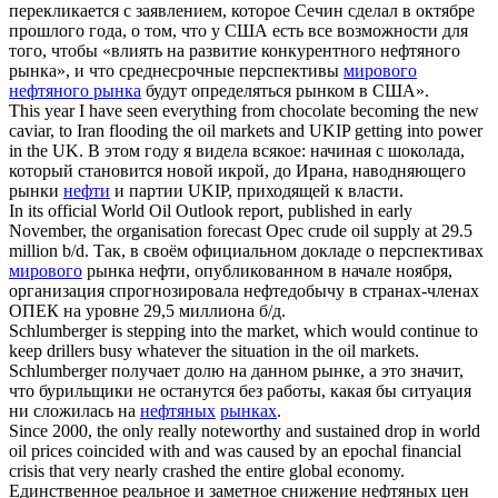
перекликается с заявлением, которое Сечин сделал в октябре
прошлого года, о том, что у США есть все возможности для
того, чтобы «влиять на развитие конкурентного нефтяного
рынка», и что среднесрочные перспективы
мирового
нефтяного рынка
будут определяться рынком в США».
This year I have seen everything from chocolate becoming the new
caviar, to Iran flooding the
oil markets
and UKIP getting into power
in the UK.
В этом году я видела всякое: начиная с шоколада,
который становится новой икрой, до Ирана, наводняющего
рынки
нефти
и партии UKIP, приходящей к власти.
In its official
World Oil
Outlook report, published in early
November, the organisation forecast Opec crude oil supply at 29.5
million b/d.
Так, в своём официальном докладе о перспективах
мирового
рынка нефти, опубликованном в начале ноября,
организация спрогнозировала нефтедобычу в странах-членах
ОПЕК на уровне 29,5 миллиона б/д.
Schlumberger is stepping into the market, which would continue to
keep drillers busy whatever the situation in the
oil markets
.
Schlumberger получает долю на данном рынке, а это значит,
что бурильщики не останутся без работы, какая бы ситуация
ни сложилась на
нефтяных
рынках
.
Since 2000, the only really noteworthy and sustained drop in
world
oil
prices coincided with and was caused by an epochal financial
crisis that very nearly crashed the entire global economy.
Единственное реальное и заметное снижение нефтяных цен