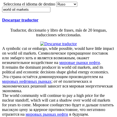
Selecciona el idioma de destino
Descargar traductor
Traductor, diccionario y libro de frases, más de 20 lenguas,
traducciones seleccionadas.
A symbolic cut or embargo, while possible, would have little impact
on
world oil markets
.
Символическое прекращение поставок
или эмбарго хоть и является возможным, окажет
незначительное воздействие на
мировые рынки нефти
.
It remains the dominant producer in
world oil markets
, and its
political and economic decisions shape global energy economics.
Эта страна остаётся доминирующим производителем на
мировых нефтяных рынках
; от её политических и
экономических решений зависит вся мировая энергетическая
экономика.
The world community will continue to pay a high price for the
nuclear standoff, which will cast a shadow over
world oil markets
for years to come.
Мировое сообщество будет и дальше платить
высокую цену за ядерное противостояние, что негативно
отразится на
мировых рынках нефти
в будущем.