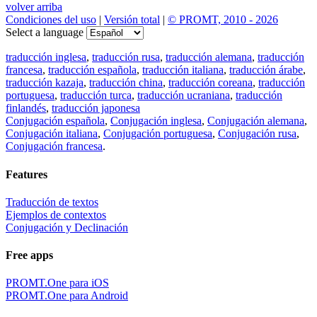
volver arriba
Condiciones del uso
|
Versión total
|
© PROMT, 2010 - 2026
Select a language
traducción inglesa
,
traducción rusa
,
traducción alemana
,
traducción
francesa
,
traducción española
,
traducción italiana
,
traducción árabe
,
traducción kazaja
,
traducción china
,
traducción coreana
,
traducción
portuguesa
,
traducción turca
,
traducción ucraniana
,
traducción
finlandés
,
traducción japonesa
Conjugación española
,
Conjugación inglesa
,
Conjugación alemana
,
Conjugación italiana
,
Conjugación portuguesa
,
Conjugación rusa
,
Conjugación francesa
.
Features
Traducción de textos
Ejemplos de contextos
Conjugación y Declinación
Free apps
PROMT.One para iOS
PROMT.One para Android