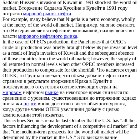
Saddam Hussein's invasion of Kuwait in 1991 shocked the
world oil
market
.
Вторжение Саддама Хусейна в Кувейт в 1991 году
потрясло
мировой рынок нефти
.
For example, many believe that Nigeria is a petro-economy, wholly
at the mercy of the
world oil market
.
Например, многие считают,
что Нигерия является нефтяной экономикой, находящейся во
власти
мирового нефтяного рынка
.
In the case of OPEC's production, the Panel notes that OPEC's
crude oil production was briefly brought below its pre-invasion level
as a result of Iraq's invasion of Kuwait and the subsequent absence
of those countries from the
world oil market
; however, the supply of
oil returned to normal levels when other OPEC members increased
their production to compensate for the shortfall.
Что касается стран
ОПЕК, то Группа отмечает, что объем добычи нефти этими
странами в результате вторжения Ирака в Кувейт и
последующего отсутствия соответствующих стран на
мировом
нефтяном
рынке
на некоторое время снизился по
сравнению с уровнем, существовавшим до вторжения; однако
поставки
нефти
вновь достигли своего обычного уровня,
когда другие члены ОПЕК увеличили добычу с целью
компенсации этой нехватки.
This echoes Sechin's remarks last October that the U.S. has “all the
factors influencing the development of a competitive oil market" and
that "the medium-term prospects for the
world oil market
will be
determined by the market in the US.”
Это высказывание