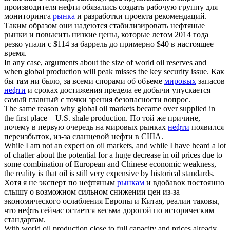
производителя нефти обязались создать рабочую группу для
мониторинга
рынка
и разработки проекта рекомендаций.
Таким образом они надеются стабилизировать нефтяные
рынки и повысить низкие цены, которые летом 2014 года
резко упали с $114 за баррель до примерно $40 в настоящее
время.
In any case, arguments about the size of
world oil
reserves and
when global production will peak misses the key security issue.
Как
бы там ни было, за всеми спорами об объеме
мировых
запасов
нефти
и сроках достижения предела ее добычи упускается
самый главный с точки зрения безопасности вопрос.
The same reason why global
oil markets
became over supplied in
the first place – U.S. shale production.
По той же причине,
почему в первую очередь на мировых рынках
нефти
появился
переизбыток, из-за сланцевой нефти в США.
While I am not an expert on
oil markets
, and while I have heard a lot
of chatter about the potential for a huge decrease in oil prices due to
some combination of European and Chinese economic weakness,
the reality is that oil is still very expensive by historical standards.
Хотя я не эксперт по нефтяным
рынкам
и вдобавок постоянно
слышу о возможном сильном снижении цен из-за
экономического ослабления Европы и Китая, реалии таковы,
что нефть сейчас остается весьма дорогой по историческим
стандартам.
With
world oil
production close to full capacity and prices already