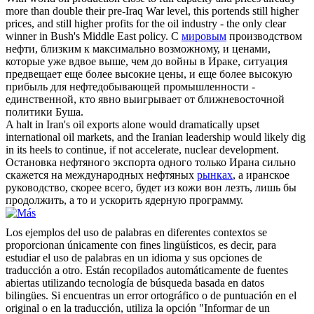
more than double their pre-Iraq War level, this portends still higher
prices, and still higher profits for the oil industry - the only clear
winner in Bush's Middle East policy.
С
мировым
производством
нефти, близким к максимально возможному, и ценами,
которые уже вдвое выше, чем до войны в Ираке, ситуация
предвещает еще более высокие цены, и еще более высокую
прибыль для нефтедобывающей промышленности -
единственной, кто явно выигрывает от ближневосточной
политики Буша.
A halt in Iran's oil exports alone would dramatically upset
international
oil markets
, and the Iranian leadership would likely dig
in its heels to continue, if not accelerate, nuclear development.
Остановка нефтяного экспорта одного только Ирана сильно
скажется на международных нефтяных
рынках
, а иранское
руководство, скорее всего, будет из кожи вон лезть, лишь бы
продолжить, а то и ускорить ядерную программу.
Los ejemplos del uso de palabras en diferentes contextos se
proporcionan únicamente con fines lingüísticos, es decir, para
estudiar el uso de palabras en un idioma y sus opciones de
traducción a otro. Están recopilados automáticamente de fuentes
abiertas utilizando tecnología de búsqueda basada en datos
bilingües. Si encuentras un error ortográfico o de puntuación en el
original o en la traducción, utiliza la opción "Informar de un