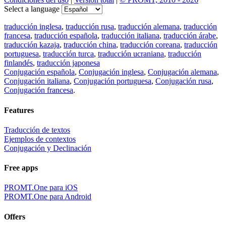
Select a language
traducción inglesa
,
traducción rusa
,
traducción alemana
,
traducción
francesa
,
traducción española
,
traducción italiana
,
traducción árabe
,
traducción kazaja
,
traducción china
,
traducción coreana
,
traducción
portuguesa
,
traducción turca
,
traducción ucraniana
,
traducción
finlandés
,
traducción japonesa
Conjugación española
,
Conjugación inglesa
,
Conjugación alemana
,
Conjugación italiana
,
Conjugación portuguesa
,
Conjugación rusa
,
Conjugación francesa
.
Features
Traducción de textos
Ejemplos de contextos
Conjugación y Declinación
Free apps
PROMT.One para iOS
PROMT.One para Android
Offers