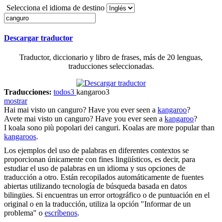
Selecciona el idioma de destino
Descargar traductor
Traductor, diccionario y libro de frases, más de 20 lenguas,
traducciones seleccionadas.
Traducciones:
todos
3
kangaroo
3
mostrar
Hai mai visto un
canguro
?
Have you ever seen a
kangaroo
?
Avete mai visto un
canguro
?
Have you ever seen a
kangaroo
?
I koala sono più popolari dei
canguri
.
Koalas are more popular than
kangaroos
.
Los ejemplos del uso de palabras en diferentes contextos se
proporcionan únicamente con fines lingüísticos, es decir, para
estudiar el uso de palabras en un idioma y sus opciones de
traducción a otro. Están recopilados automáticamente de fuentes
abiertas utilizando tecnología de búsqueda basada en datos
bilingües. Si encuentras un error ortográfico o de puntuación en el
original o en la traducción, utiliza la opción "Informar de un
problema" o
escríbenos
.