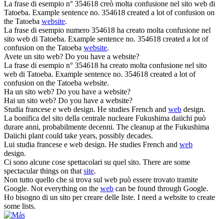
La frase di esempio n° 354618 creò molta confusione nel
sito web
di
Tatoeba.
Example sentence no. 354618 created a lot of confusion on
the Tatoeba
website
.
La frase di esempio numero 354618 ha creato molta confusione nel
sito web
di Tatoeba.
Example sentence no. 354618 created a lot of
confusion on the Tatoeba
website
.
Avete un
sito web
?
Do you have a website?
La frase di esempio n° 354618 ha creato molta confusione nel
sito
web
di Tatoeba.
Example sentence no. 354618 created a lot of
confusion on the Tatoeba website.
Ha un
sito web
?
Do you have a website?
Hai un
sito web
?
Do you have a website?
Studia francese e
web
design.
He studies French and
web
design.
La bonifica del
sito
della centrale nucleare Fukushima daiichi può
durare anni, probabilmente decenni.
The cleanup at the Fukushima
Daiichi plant could take years, possibly decades.
Lui studia francese e
web
design.
He studies French and
web
design.
Ci sono alcune cose spettacolari su quel
sito
.
There are some
spectacular things on that
site
.
Non tutto quello che si trova sul
web
può essere trovato tramite
Google.
Not everything on the
web
can be found through Google.
Ho bisogno di un
sito
per creare delle liste.
I need a website to create
some lists.