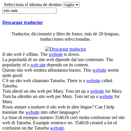
Selecciona el idioma de destino
Descargar traductor
Traductor, diccionario y libro de frases, más de 20 lenguas,
traducciones seleccionadas.
Il
sito web
è offline.
The
website
is down.
La popolarità di un
sito web
dipende dal suo contenuto.
The
popularity of a
web site
depends on its content.
Questo
sito web
sembra abbastanza buono.
This
website
seems
quite good.
C'è un
sito web
chiamato Tatoeba.
There is a
website
called
Tatoeba.
Tom allestì un
sito web
per Mary.
Tom set up a
website
for Mary.
Tom ha allestito un
sito web
per Mary.
Tom set up a
website
for
Mary.
Posso aiutare a tradurre il
sito web
in altre lingue?
Can I help
translate the
website
into other languages?
La frase di esempio numero 354618 creò molta confusione nel
sito
web
di Tatoeba.
Example sentence no. 354618 created a lot of
confusion on the Tatoeba
website
.