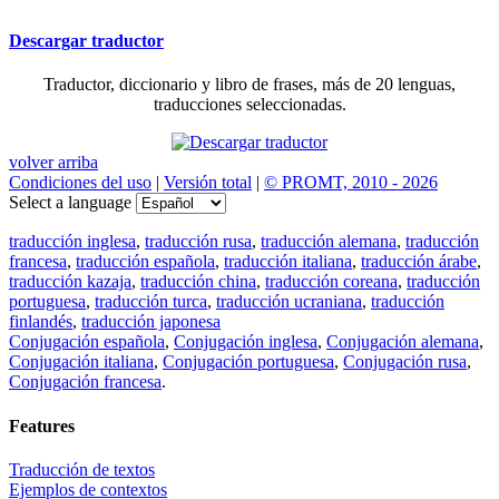
Descargar traductor
Traductor, diccionario y libro de frases, más de 20 lenguas,
traducciones seleccionadas.
volver arriba
Condiciones del uso
|
Versión total
|
© PROMT, 2010 - 2026
Select a language
traducción inglesa
,
traducción rusa
,
traducción alemana
,
traducción
francesa
,
traducción española
,
traducción italiana
,
traducción árabe
,
traducción kazaja
,
traducción china
,
traducción coreana
,
traducción
portuguesa
,
traducción turca
,
traducción ucraniana
,
traducción
finlandés
,
traducción japonesa
Conjugación española
,
Conjugación inglesa
,
Conjugación alemana
,
Conjugación italiana
,
Conjugación portuguesa
,
Conjugación rusa
,
Conjugación francesa
.
Features
Traducción de textos
Ejemplos de contextos