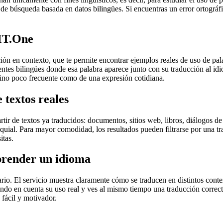
de búsqueda basada en datos bilingües. Si encuentras un error ortográfic
MT.One
en contexto, que te permite encontrar ejemplos reales de uso de palab
uentes bilingües donde esa palabra aparece junto con su traducción al i
érmino poco frecuente como de una expresión cotidiana.
 textos reales
r de textos ya traducidos: documentos, sitios web, libros, diálogos de p
loquial. Para mayor comodidad, los resultados pueden filtrarse por una 
itas.
prender un idioma
rio. El servicio muestra claramente cómo se traducen en distintos conte
iendo en cuenta su uso real y ves al mismo tiempo una traducción correct
fácil y motivador.