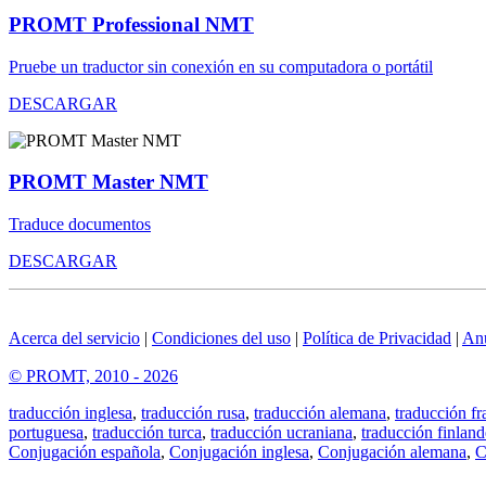
PROMT Professional NMT
Pruebe un traductor sin conexión en su computadora o portátil
DESCARGAR
PROMT Master NMT
Traduce documentos
DESCARGAR
Acerca del servicio
|
Condiciones del uso
|
Política de Privacidad
|
An
© PROMT, 2010 - 2026
traducción inglesa
,
traducción rusa
,
traducción alemana
,
traducción fr
portuguesa
,
traducción turca
,
traducción ucraniana
,
traducción finland
Conjugación española
,
Conjugación inglesa
,
Conjugación alemana
,
C