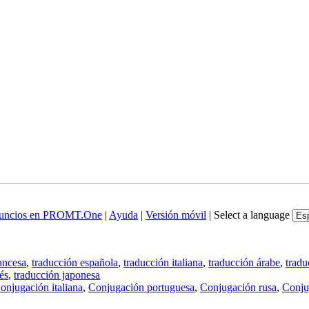
uncios en PROMT.One
|
Ayuda
|
Versión móvil
|
Select a language
ancesa
,
traducción española
,
traducción italiana
,
traducción árabe
,
tradu
és
,
traducción japonesa
onjugación italiana
,
Conjugación portuguesa
,
Conjugación rusa
,
Conju