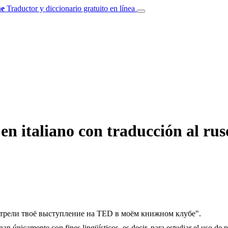
e
Traductor y diccionario gratuito en línea
en italiano con traducción al rus
рели твоё выступление на TED в моём книжном клубе".
an únicamente con fines lingüísticos, es decir, para estudiar el uso de 