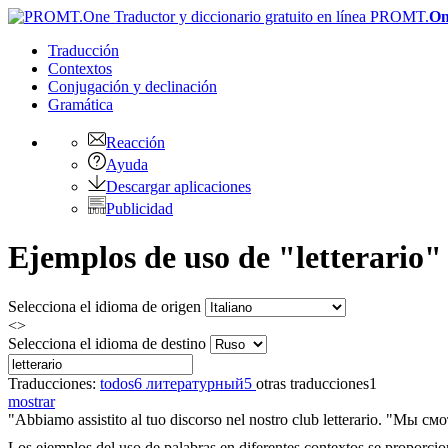
PROMT.
On
Traducción
Contextos
Conjugación
y declinación
Gramática
Reacción
Ayuda
Descargar aplicaciones
Publicidad
Ejemplos de uso de "letterario" 
Selecciona el idioma de origen
<>
Selecciona el idioma de destino
Traducciones:
todos
6
литературный
5
otras traducciones
1
mostrar
"Abbiamo assistito al tuo discorso nel nostro club
letterario
.
"Мы смот
Los ejemplos del uso de palabras en diferentes contextos se proporcion