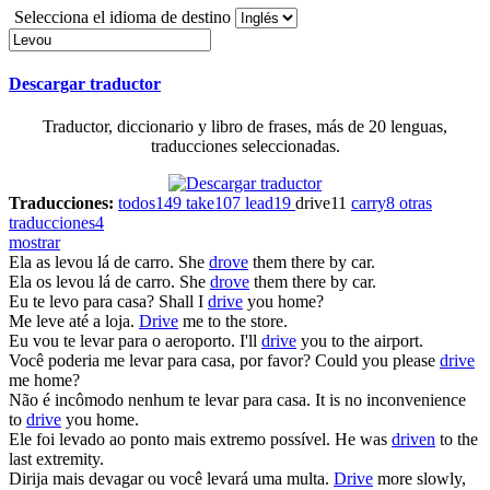
Selecciona el idioma de destino
Descargar traductor
Traductor, diccionario y libro de frases, más de 20 lenguas,
traducciones seleccionadas.
Traducciones:
todos
149
take
107
lead
19
drive
11
carry
8
otras
traducciones
4
mostrar
Ela as
levou
lá de carro.
She
drove
them there by car.
Ela os
levou
lá de carro.
She
drove
them there by car.
Eu te
levo
para casa?
Shall I
drive
you home?
Me
leve
até a loja.
Drive
me to the store.
Eu vou te
levar
para o aeroporto.
I'll
drive
you to the airport.
Você poderia me
levar
para casa, por favor?
Could you please
drive
me home?
Não é incômodo nenhum te
levar
para casa.
It is no inconvenience
to
drive
you home.
Ele foi
levado
ao ponto mais extremo possível.
He was
driven
to the
last extremity.
Dirija mais devagar ou você
levará
uma multa.
Drive
more slowly,