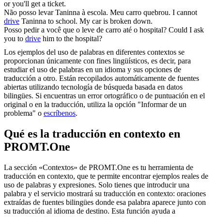
or you'll get a ticket.
Não posso
levar
Taninna à escola. Meu carro quebrou.
I cannot
drive
Taninna to school. My car is broken down.
Posso pedir a você que o
leve
de carro até o hospital?
Could I ask
you to
drive
him to the hospital?
Los ejemplos del uso de palabras en diferentes contextos se
proporcionan únicamente con fines lingüísticos, es decir, para
estudiar el uso de palabras en un idioma y sus opciones de
traducción a otro. Están recopilados automáticamente de fuentes
abiertas utilizando tecnología de búsqueda basada en datos
bilingües. Si encuentras un error ortográfico o de puntuación en el
original o en la traducción, utiliza la opción "Informar de un
problema" o
escríbenos
.
Qué es la traducción en contexto en
PROMT.One
La sección «Contextos» de PROMT.One es tu herramienta de
traducción en contexto, que te permite encontrar ejemplos reales de
uso de palabras y expresiones. Solo tienes que introducir una
palabra y el servicio mostrará su traducción en contexto: oraciones
extraídas de fuentes bilingües donde esa palabra aparece junto con
su traducción al idioma de destino. Esta función ayuda a