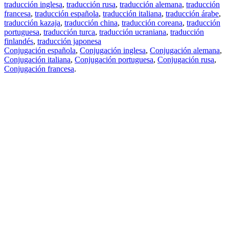
traducción inglesa
,
traducción rusa
,
traducción alemana
,
traducción
francesa
,
traducción española
,
traducción italiana
,
traducción árabe
,
traducción kazaja
,
traducción china
,
traducción coreana
,
traducción
portuguesa
,
traducción turca
,
traducción ucraniana
,
traducción
finlandés
,
traducción japonesa
Conjugación española
,
Conjugación inglesa
,
Conjugación alemana
,
Conjugación italiana
,
Conjugación portuguesa
,
Conjugación rusa
,
Conjugación francesa
.
Features
Traducción de textos
Ejemplos de contextos
Conjugación y Declinación
Free apps
PROMT.One para iOS
PROMT.One para Android
Offers
Para desarrolladores