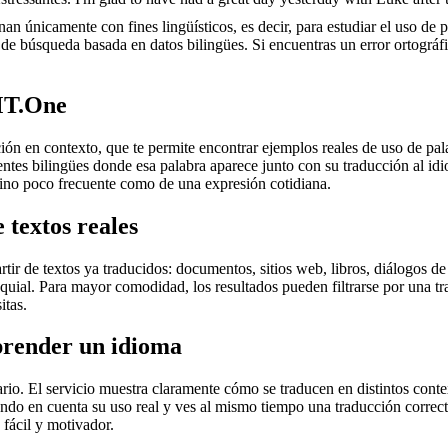
an únicamente con fines lingüísticos, es decir, para estudiar el uso de 
de búsqueda basada en datos bilingües. Si encuentras un error ortográfic
MT.One
en contexto, que te permite encontrar ejemplos reales de uso de palab
uentes bilingües donde esa palabra aparece junto con su traducción al i
érmino poco frecuente como de una expresión cotidiana.
 textos reales
r de textos ya traducidos: documentos, sitios web, libros, diálogos de p
loquial. Para mayor comodidad, los resultados pueden filtrarse por una 
itas.
prender un idioma
rio. El servicio muestra claramente cómo se traducen en distintos conte
iendo en cuenta su uso real y ves al mismo tiempo una traducción correct
fácil y motivador.