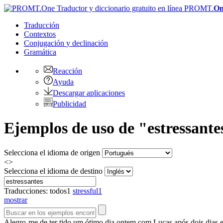
PROMT.
On
Traducción
Contextos
Conjugación
y declinación
Gramática
Reacción
Ayuda
Descargar aplicaciones
Publicidad
Ejemplos de uso de "estressante
Selecciona el idioma de origen
<>
Selecciona el idioma de destino
Traducciones:
todos
1
stressful
1
mostrar
Alegro-me de ter tido um ótimo dia ontem com Lucas após dois dias