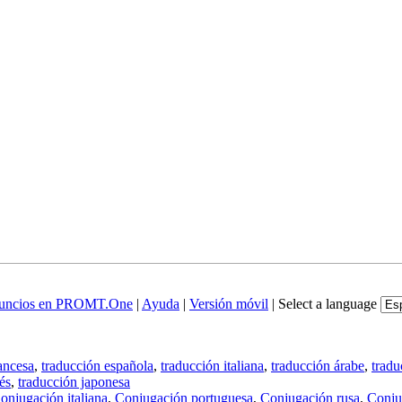
uncios en PROMT.One
|
Ayuda
|
Versión móvil
|
Select a language
ancesa
,
traducción española
,
traducción italiana
,
traducción árabe
,
tradu
és
,
traducción japonesa
onjugación italiana
,
Conjugación portuguesa
,
Conjugación rusa
,
Conju