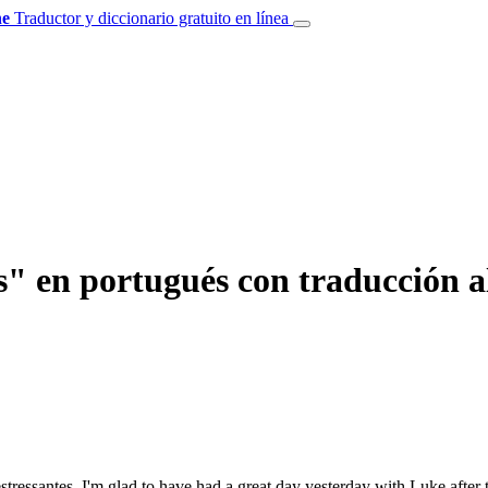
e
Traductor y diccionario gratuito en línea
s" en portugués con traducción al
estressantes
.
I'm glad to have had a great day yesterday with Luke after