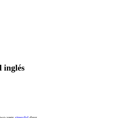
 inglés
 two very
stressful
days.