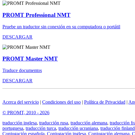
PROMT Professional NMT
Pruebe un traductor sin conexión en su computadora o portátil
DESCARGAR
PROMT Master NMT
Traduce documentos
DESCARGAR
Acerca del servicio
|
Condiciones del uso
|
Política de Privacidad
|
An
© PROMT, 2010 - 2026
traducción inglesa
,
traducción rusa
,
traducción alemana
,
traducción fr
portuguesa
,
traducción turca
,
traducción ucraniana
,
traducción finland
Conjugación española
,
Conjugación inglesa
,
Conjugación alemana
,
C