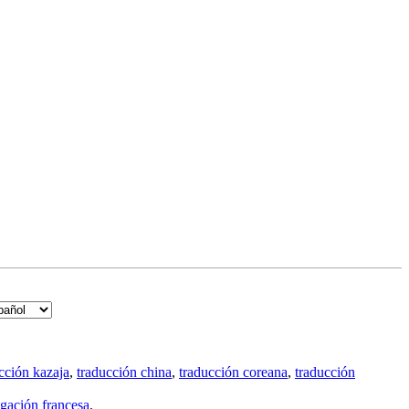
cción kazaja
,
traducción china
,
traducción coreana
,
traducción
gación francesa
.